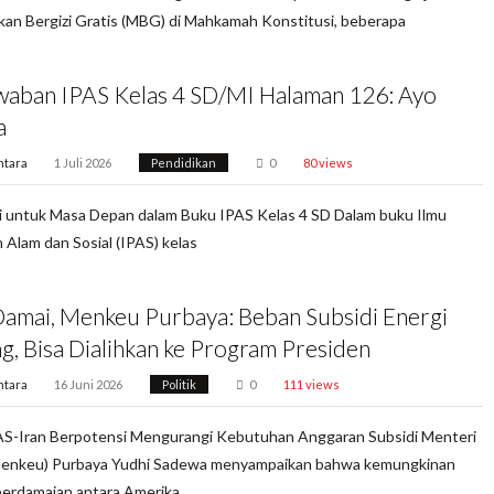
an Bergizi Gratis (MBG) di Mahkamah Konstitusi, beberapa
waban IPAS Kelas 4 SD/MI Halaman 126: Ayo
a
ntara
1 Juli 2026
Pendidikan
0
80 views
i untuk Masa Depan dalam Buku IPAS Kelas 4 SD Dalam buku Ilmu
Alam dan Sosial (IPAS) kelas
Damai, Menkeu Purbaya: Beban Subsidi Energi
g, Bisa Dialihkan ke Program Presiden
ntara
16 Juni 2026
Politik
0
111 views
AS-Iran Berpotensi Mengurangi Kebutuhan Anggaran Subsidi Menteri
enkeu) Purbaya Yudhi Sadewa menyampaikan bahwa kemungkinan
perdamaian antara Amerika