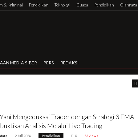
 & Kriminal
Pendidikan
Teknologi
Cuaca
Pendidikan
Olahraga
AAN MEDIA SIBER
PERS
REDAKSI
 Yani Mengedukasi Trader dengan Strategi 3 EMA
ktikan Analisis Melalui Live Trading
tara
2 Juli 2026
Pendidikan
0
86 views