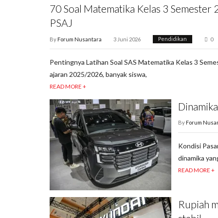
70 Soal Matematika Kelas 3 Semester 
PSAJ
By
Forum Nusantara
3 Juni 2026
Pendidikan
0
Pentingnya Latihan Soal SAS Matematika Kelas 3 Seme
ajaran 2025/2026, banyak siswa,
READ MORE +
Dinamika
By
Forum Nusa
Kondisi Pasa
dinamika yang
READ MORE +
Rupiah m