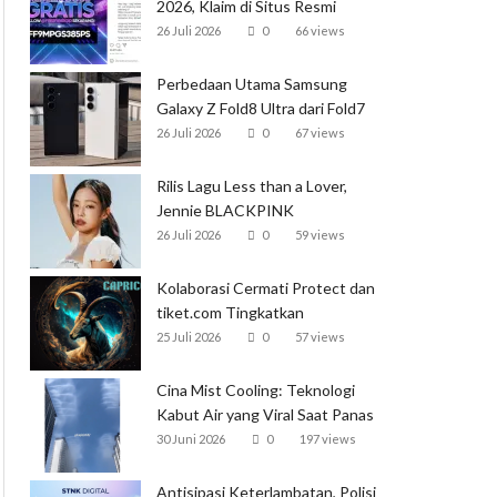
2026, Klaim di Situs Resmi
Garena
26 Juli 2026
0
66 views
Perbedaan Utama Samsung
Galaxy Z Fold8 Ultra dari Fold7
26 Juli 2026
0
67 views
Rilis Lagu Less than a Lover,
Jennie BLACKPINK
Mendominasi Tangga Lagu
26 Juli 2026
0
59 views
Global
Kolaborasi Cermati Protect dan
tiket.com Tingkatkan
Perlindungan Perjalanan Kereta
25 Juli 2026
0
57 views
Cina Mist Cooling: Teknologi
Kabut Air yang Viral Saat Panas
Ekstrem
30 Juni 2026
0
197 views
Antisipasi Keterlambatan, Polisi