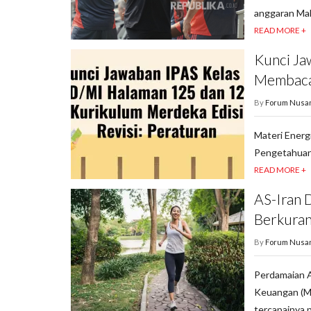
anggaran Mak
READ MORE +
Kunci Ja
Membac
By
Forum Nusa
Materi Energ
Pengetahuan 
READ MORE +
AS-Iran 
Berkuran
By
Forum Nusa
Perdamaian 
Keuangan (M
tercapainya 