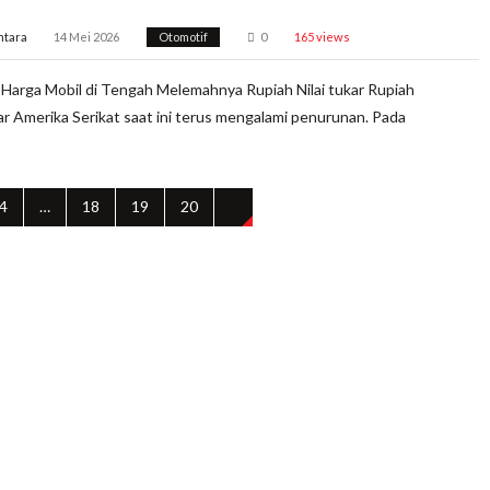
ntara
14 Mei 2026
Otomotif
0
165 views
Harga Mobil di Tengah Melemahnya Rupiah Nilai tukar Rupiah
ar Amerika Serikat saat ini terus mengalami penurunan. Pada
4
…
18
19
20
→