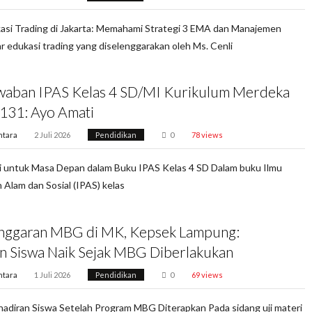
asi Trading di Jakarta: Memahami Strategi 3 EMA dan Manajemen
r edukasi trading yang diselenggarakan oleh Ms. Cenli
waban IPAS Kelas 4 SD/MI Kurikulum Merdeka
131: Ayo Amati
ntara
2 Juli 2026
Pendidikan
0
78 views
i untuk Masa Depan dalam Buku IPAS Kelas 4 SD Dalam buku Ilmu
Alam dan Sosial (IPAS) kelas
nggaran MBG di MK, Kepsek Lampung:
n Siswa Naik Sejak MBG Diberlakukan
ntara
1 Juli 2026
Pendidikan
0
69 views
adiran Siswa Setelah Program MBG Diterapkan Pada sidang uji materi