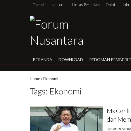
Daerah
Nasional
Lintas Peristiwa
Opini
Hukum
BERANDA
DOWNLOAD
PEDOMAN PEMBERIT
Home
/
Ekonomi
Tags: Ekonomi
Ms Cenli
dan Membu
By
Forum Nusan