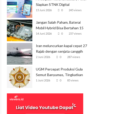
Siapkan STNK Digital
15 Juni 2026
0
245 views
Jangan Salah Paham, Baterai
Mobil Hybrid Bisa Bertahan 15
Tahun
14 Juni 2026
0
257 views
Iran meluncurkan kapal cepat 27
Rajab dengan senjata canggih
dan kecepatan tinggi
2 Juni 2026
0
287 views
UGM Percepat Produksi Gula
Semut Banyumas, Tingkatkan
Ekspor
1 Juni 2026
0
85 views