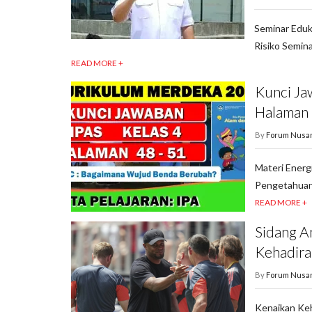
Seminar Eduk
Risiko Semina
READ MORE +
Kunci Ja
Halaman 
By
Forum Nusa
Materi Energ
Pengetahuan 
READ MORE +
Sidang A
Kehadira
By
Forum Nusa
Kenaikan Keh