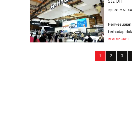
stabil
By
Forum Nusa
Penyesuaian 
terhadap dol
READ MORE +
1
2
3