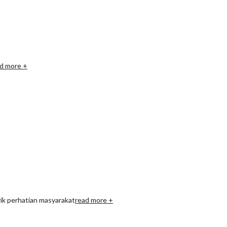
d more +
ik perhatian masyarakat
read more +