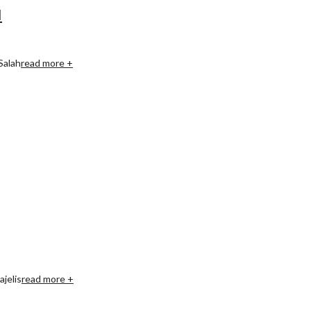
I
Salah
read more +
jelis
read more +