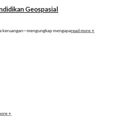
ndidikan Geospasial
lensa keruangan—mengungkap mengapa
read more +
more +