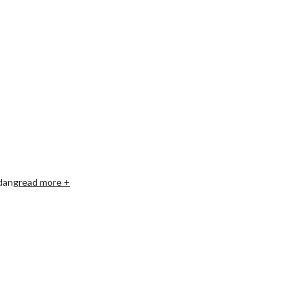
idang
read more +