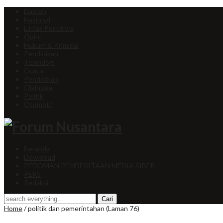
Daerah
Nasional
Lintas Peristiwa
Opini
Hukum & Kriminal
Pendidikan
Teknologi
Cuaca
Pendidikan
Olahraga
Politik
Otomotif
Beranda
Download
PEDOMAN PEMBERITAAN MEDIA SIBER
PERS
Redaksi
Home
/
politik dan pemerintahan
(Laman 76)