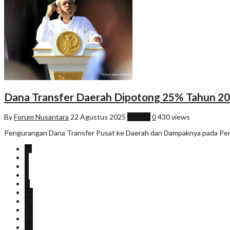
Dana Transfer Daerah Dipotong 25% Tahun 20
By
Forum Nusantara
22 Agustus 2025
Daerah
0
430 views
Pengurangan Dana Transfer Pusat ke Daerah dan Dampaknya pada Peme
←
1
2
3
…
73
74
75
76
77