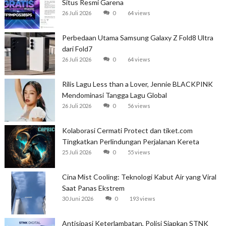
Situs Resmi Garena
26 Juli 2026
0
64 views
Perbedaan Utama Samsung Galaxy Z Fold8 Ultra
dari Fold7
26 Juli 2026
0
64 views
Rilis Lagu Less than a Lover, Jennie BLACKPINK
Mendominasi Tangga Lagu Global
26 Juli 2026
0
56 views
Kolaborasi Cermati Protect dan tiket.com
Tingkatkan Perlindungan Perjalanan Kereta
25 Juli 2026
0
55 views
Cina Mist Cooling: Teknologi Kabut Air yang Viral
Saat Panas Ekstrem
30 Juni 2026
0
193 views
Antisipasi Keterlambatan, Polisi Siapkan STNK