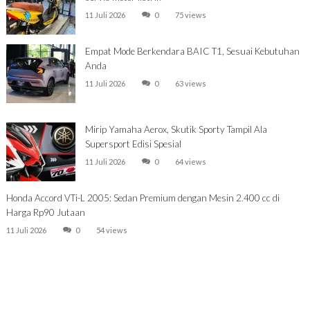
11 Juli 2026
0
75 views
Empat Mode Berkendara BAIC T1, Sesuai Kebutuhan
Anda
11 Juli 2026
0
63 views
Mirip Yamaha Aerox, Skutik Sporty Tampil Ala
Supersport Edisi Spesial
11 Juli 2026
0
64 views
Honda Accord VTi-L 2005: Sedan Premium dengan Mesin 2.400 cc di
Harga Rp90 Jutaan
11 Juli 2026
0
54 views