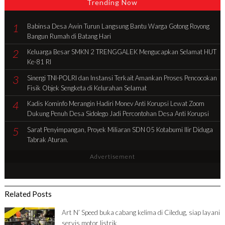
Trending Now
1
Babinsa Desa Awin Turun Langsung Bantu Warga Gotong Royong
Bangun Rumah di Batang Hari
2
Keluarga Besar SMKN 2 TRENGGALEK Mengucapkan Selamat HUT
Ke-81 RI
3
Sinergi TNI-POLRI dan Instansi Terkait Amankan Proses Pencocokan
Fisik Objek Sengketa di Kelurahan Selamat
4
Kadis Kominfo Merangin Hadiri Monev Anti Korupsi Lewat Zoom
Dukung Penuh Desa Sidolego Jadi Percontohan Desa Anti Korupsi
5
Sarat Penyimpangan, Proyek Miliaran SDN 05 Kotabumi Ilir Diduga
Tabrak Aturan.
Advertisement
Related Posts
Art N’ Speed buka cabang kelima di Ciledug, siap layani
servis motor listrik