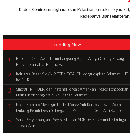
Kades Kemiren mengharap kan Pelatihan untuk masyarakat,
kedepanya Biar sejahterah.
Trending Now
1
Babinsa Desa Awin Turun Langsung Bantu Warga Gotong Royong
Bangun Rumah di Batang Hari
2
Keluarga Besar SMKN 2 TRENGGALEK Mengucapkan Selamat HUT
Ke-81 RI
3
Sinergi TNI-POLRI dan Instansi Terkait Amankan Proses Pencocokan
Fisik Objek Sengketa di Kelurahan Selamat
4
Kadis Kominfo Merangin Hadiri Monev Anti Korupsi Lewat Zoom
Dukung Penuh Desa Sidolego Jadi Percontohan Desa Anti Korupsi
5
Sarat Penyimpangan, Proyek Miliaran SDN 05 Kotabumi Ilir Diduga
Tabrak Aturan.