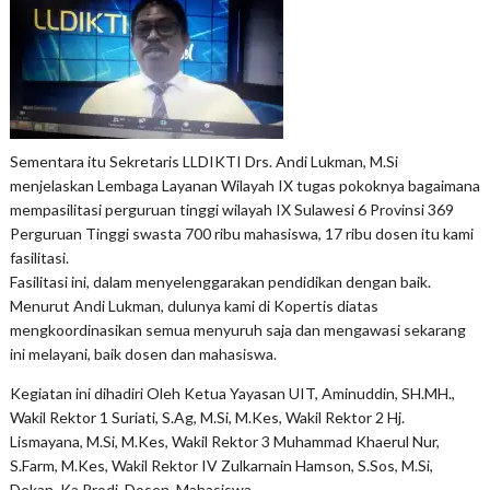
Sementara itu Sekretaris LLDIKTI Drs. Andi Lukman, M.Si
menjelaskan Lembaga Layanan Wilayah IX tugas pokoknya bagaimana
mempasilitasi perguruan tinggi wilayah IX Sulawesi 6 Provinsi 369
Perguruan Tinggi swasta 700 ribu mahasiswa, 17 ribu dosen itu kami
fasilitasi.
Fasilitasi ini, dalam menyelenggarakan pendidikan dengan baik.
Menurut Andi Lukman, dulunya kami di Kopertis diatas
mengkoordinasikan semua menyuruh saja dan mengawasi sekarang
ini melayani, baik dosen dan mahasiswa.
Kegiatan ini dihadiri Oleh Ketua Yayasan UIT, Aminuddin, SH.MH.,
Wakil Rektor 1 Suriati, S.Ag, M.Si, M.Kes, Wakil Rektor 2 Hj.
Lismayana, M.Si, M.Kes, Wakil Rektor 3 Muhammad Khaerul Nur,
S.Farm, M.Kes, Wakil Rektor IV Zulkarnain Hamson, S.Sos, M.Si,
Dekan, Ka.Prodi, Dosen, Mahasiswa.