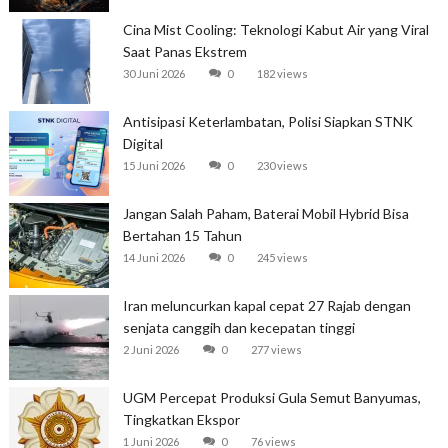
Cina Mist Cooling: Teknologi Kabut Air yang Viral
Saat Panas Ekstrem
30 Juni 2026
0
182 views
Antisipasi Keterlambatan, Polisi Siapkan STNK
Digital
15 Juni 2026
0
230 views
Jangan Salah Paham, Baterai Mobil Hybrid Bisa
Bertahan 15 Tahun
14 Juni 2026
0
245 views
Iran meluncurkan kapal cepat 27 Rajab dengan
senjata canggih dan kecepatan tinggi
2 Juni 2026
0
277 views
UGM Percepat Produksi Gula Semut Banyumas,
Tingkatkan Ekspor
1 Juni 2026
0
76 views