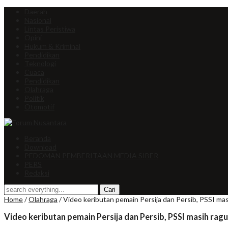
Daerah
Nasional
Lintas Peristiwa
Opini
Hukum & Kriminal
Pendidikan
Teknologi
Cuaca
Pendidikan
Olahraga
Politik
Otomotif
Beranda
Download
PEDOMAN PEMBERITAAN MEDIA SIBER
PERS
Redaksi
Home
/
Olahraga
/
Video keributan pemain Persija dan Persib, PSSI ma
Video keributan pemain Persija dan Persib, PSSI masih rag