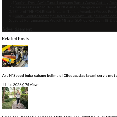
1
Babinsa Desa Awin Turun Langsung Bantu Warga Gotong Royo
2
Keluarga Besar SMKN 2 TRENGGALEK Mengucapkan Selamat
3
Sinergi TNI-POLRI dan Instansi Terkait Amankan Proses Penco
4
Kadis Kominfo Merangin Hadiri Monev Anti Korupsi Lewat Zo
5
Sarat Penyimpangan, Proyek Miliaran SDN 05 Kotabumi Ilir Did
Advertisement
Related Posts
Art N’ Speed buka cabang kelima di Ciledug, siap layani servis moto
11 Juli 2026
0
75 views
Salah Tapi Ngotot, Bang Jago Maki-Maki dan Pukul Polisi di Jakti