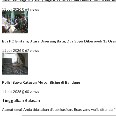
11 Juli 2026
0
64 views
Bus PO Bintang Utara Diserang Batu, Dua Sopir Dikeroyok 15 Ora
11 Juli 2026
0
67 views
Polisi Bawa Ratusan Motor Bising di Bandung
11 Juli 2026
0
60 views
Tinggalkan Balasan
Alamat email Anda tidak akan dipublikasikan.
Ruas yang wajib ditandai
*