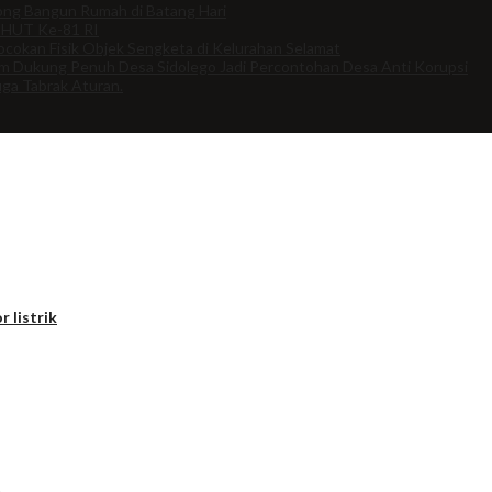
ng Bangun Rumah di Batang Hari
 HUT Ke-81 RI
cokan Fisik Objek Sengketa di Kelurahan Selamat
om Dukung Penuh Desa Sidolego Jadi Percontohan Desa Anti Korupsi
uga Tabrak Aturan.
r listrik
m