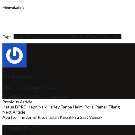
Menyukai ini:
Tags:
berita
kontroversi
media berita
Olahraga
Pemain sepak bola
Forum Nusantara
administrator
Forum Nusantara
View all posts by Forum Nusantara
Previous Article
Ketua DPRD Kepri Naik Harley Tanpa Helm, Polisi Pamer Tilang
Next Article
Apa Itu Thudong? Ritual Jalan Kaki Biksu Saat Waisak
Trending Now