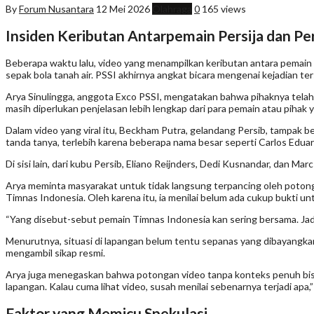
By
Forum Nusantara
12 Mei 2026
Olahraga
0
165 views
Insiden Keributan Antarpemain Persija dan P
Beberapa waktu lalu, video yang menampilkan keributan antara pemain Pe
sepak bola tanah air. PSSI akhirnya angkat bicara mengenai kejadian te
Arya Sinulingga, anggota Exco PSSI, mengatakan bahwa pihaknya telah 
masih diperlukan penjelasan lebih lengkap dari para pemain atau pihak 
Dalam video yang viral itu, Beckham Putra, gelandang Persib, tampak b
tanda tanya, terlebih karena beberapa nama besar seperti Carlos Eduard
Di sisi lain, dari kubu Persib, Eliano Reijnders, Dedi Kusnandar, dan Ma
Arya meminta masyarakat untuk tidak langsung terpancing oleh potonga
Timnas Indonesia. Oleh karena itu, ia menilai belum ada cukup bukti un
“Yang disebut-sebut pemain Timnas Indonesia kan sering bersama. Jadi seh
Menurutnya, situasi di lapangan belum tentu sepanas yang dibayangkan
mengambil sikap resmi.
Arya juga menegaskan bahwa potongan video tanpa konteks penuh bisa me
lapangan. Kalau cuma lihat video, susah menilai sebenarnya terjadi apa,
Faktor yang Memicu Spekulasi