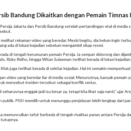
ersib Bandung Dikaitkan dengan Pemain Timnas 
rsija Jakarta dan Persib Bandung setelah pertandingan viral di media sos
rsebut.
melihat rekaman video yang beredar. Meski begitu, dia belum ingin ter
yang ada di lokasi kejadian sebelum mengambil sikap resmi.
erada di tengah kerumunan pemain Persija. Ia sempat didorong dan dijam
o, Rizky Ridho, hingga Witan Sulaeman terlihat berada di lokasi kejadian
rc Klok juga terlihat berada di sekitar kejadian. Hal ini semakin memperku
n video yang beredar liar di media sosial. Menurutnya, banyak pemain y
tuk menyebut insiden tersebut sebagai konflik serius.
arusnya enggak jadi isu besar ya, tetapi kita lihat saja nanti,” ujar Ary
 publik. PSSI memilih untuk menunggu penjelasan lebih lengkap dari pa
munculkan tafsir berbeda di tengah rivalitas panas antara Persija dan 
” tutupnya.