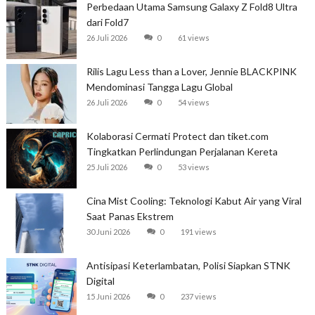
Perbedaan Utama Samsung Galaxy Z Fold8 Ultra
dari Fold7
26 Juli 2026
0
61 views
Rilis Lagu Less than a Lover, Jennie BLACKPINK
Mendominasi Tangga Lagu Global
26 Juli 2026
0
54 views
Kolaborasi Cermati Protect dan tiket.com
Tingkatkan Perlindungan Perjalanan Kereta
25 Juli 2026
0
53 views
Cina Mist Cooling: Teknologi Kabut Air yang Viral
Saat Panas Ekstrem
30 Juni 2026
0
191 views
Antisipasi Keterlambatan, Polisi Siapkan STNK
Digital
15 Juni 2026
0
237 views