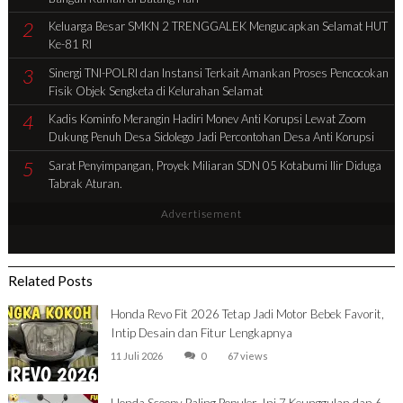
2
Keluarga Besar SMKN 2 TRENGGALEK Mengucapkan Selamat HUT
Ke-81 RI
3
Sinergi TNI-POLRI dan Instansi Terkait Amankan Proses Pencocokan
Fisik Objek Sengketa di Kelurahan Selamat
4
Kadis Kominfo Merangin Hadiri Monev Anti Korupsi Lewat Zoom
Dukung Penuh Desa Sidolego Jadi Percontohan Desa Anti Korupsi
5
Sarat Penyimpangan, Proyek Miliaran SDN 05 Kotabumi Ilir Diduga
Tabrak Aturan.
Advertisement
Related Posts
Honda Revo Fit 2026 Tetap Jadi Motor Bebek Favorit,
Intip Desain dan Fitur Lengkapnya
11 Juli 2026
0
67 views