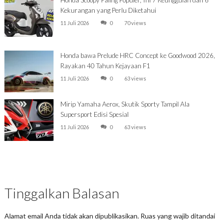
Honda Scoopy Paling Populer, Ini 7 Keunggulan dan 6
Kekurangan yang Perlu Diketahui
11 Juli 2026
0
70 views
Honda bawa Prelude HRC Concept ke Goodwood 2026,
Rayakan 40 Tahun Kejayaan F1
11 Juli 2026
0
63 views
Mirip Yamaha Aerox, Skutik Sporty Tampil Ala
Supersport Edisi Spesial
11 Juli 2026
0
63 views
Tinggalkan Balasan
Alamat email Anda tidak akan dipublikasikan.
Ruas yang wajib ditandai