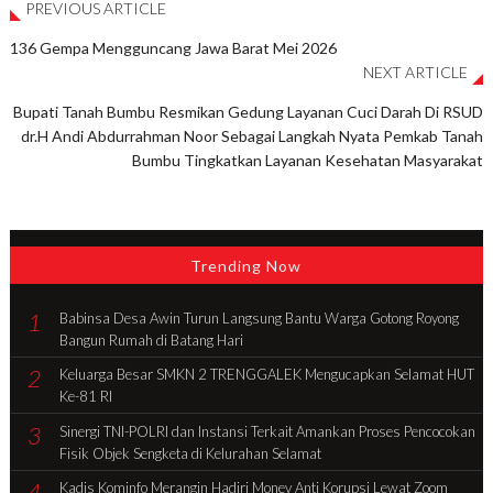
PREVIOUS ARTICLE
136 Gempa Mengguncang Jawa Barat Mei 2026
NEXT ARTICLE
Bupati Tanah Bumbu Resmikan Gedung Layanan Cuci Darah Di RSUD
dr.H Andi Abdurrahman Noor Sebagai Langkah Nyata Pemkab Tanah
Bumbu Tingkatkan Layanan Kesehatan Masyarakat
Trending Now
1
Babinsa Desa Awin Turun Langsung Bantu Warga Gotong Royong
Bangun Rumah di Batang Hari
2
Keluarga Besar SMKN 2 TRENGGALEK Mengucapkan Selamat HUT
Ke-81 RI
3
Sinergi TNI-POLRI dan Instansi Terkait Amankan Proses Pencocokan
Fisik Objek Sengketa di Kelurahan Selamat
4
Kadis Kominfo Merangin Hadiri Monev Anti Korupsi Lewat Zoom