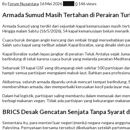
By
Forum Nusantara
16 Mei 2026
Cuaca
0
146 views
Armada Sumud Masih Tertahan di Perairan Tur
Armada Sumud yang terdiri dari sejumlah kapal kemanusiaan masih ter
Hingga malam Sabtu (16/5/2026), 54 kapal kemanusiaan belum menarik j
Cuaca buruk dengan angin kencang dan ombak tinggi menyebabkan para pe
Salah satu kapal yang terlibat adalah Kapal Boralize, yang dinaiki oleh ju
Kapal Boralize sudah lepas jangkar di perairan Teluk Antalya sejak Jum
berlindung di teluk karena cuaca buruk yang melanda perairan Meditera
Sebanyak 59 kapal GSF yang ditumpangi oleh sekitar 500 partisipan da
hampir semua partisipan mengalami mabuk laut. Bahkan para profesiona
Akibatnya, seluruh armada dipandu untuk mencari tempat berlindung. Se
membersihkan armada, dan memperbaiki kerusakan kecil pada layar mau
Dalam hal logistik, partisipan saling membantu dalam memasak dan meng
berbagi makanan vegan. Tidak ada partisipan yang kekurangan makana
BRICS Desak Gencatan Senjata Tanpa Syarat d
Sementara itu, para menteri luar negeri (menlu) negara-negara anggot
Palestina. Pernyataan bersama tersebut dikeluarkan setelah pertemuan