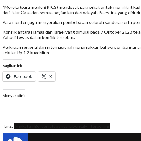
“Mereka (para menlu BRICS) mendesak para pihak untuk memiliki itikad 
dari Jalur Gaza dan semua bagian lain dari wilayah Palestina yang didud
Para menteri juga menyerukan pembebasan seluruh sandera serta pen
Konflik antara Hamas dan Israel yang dimulai pada 7 Oktober 2023 telah
Yahudi tewas dalam konflik tersebut.
Perkiraan regional dan internasional menunjukkan bahwa pembangunan 
sekitar Rp 1,2 kuadriliun.
Bagikan ini:
Facebook
X
Menyukai ini:
Tags:
Angkatan Bersenjata
bencana
berita
Militer
perang