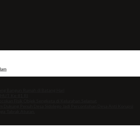
alam
ng Bangun Rumah di Batang Hari
 HUT Ke-81 RI
cokan Fisik Objek Sengketa di Kelurahan Selamat
om Dukung Penuh Desa Sidolego Jadi Percontohan Desa Anti Korupsi
uga Tabrak Aturan.