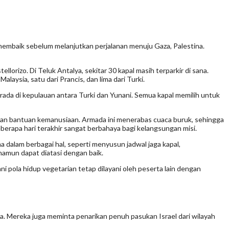
membaik sebelum melanjutkan perjalanan menuju Gaza, Palestina.
rizo. Di Teluk Antalya, sekitar 30 kapal masih terparkir di sana.
alaysia, satu dari Prancis, dan lima dari Turki.
erada di kepulauan antara Turki dan Yunani. Semua kapal memilih untuk
urkan bantuan kemanusiaan. Armada ini menerabas cuaca buruk, sehingga
erapa hari terakhir sangat berbahaya bagi kelangsungan misi.
a dalam berbagai hal, seperti menyusun jadwal jaga kapal,
namun dapat diatasi dengan baik.
 pola hidup vegetarian tetap dilayani oleh peserta lain dengan
a. Mereka juga meminta penarikan penuh pasukan Israel dari wilayah