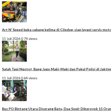
Art N’ Speed buka cabang kelima di Ciledug, siap layani servis moto
11 Juli 2026
0
74 views
Salah Tapi Ngotot, Bang Jago Maki-Maki dan Pukul Polisi di Jakti
11 Juli 2026
0
64 views
Bus PO Bintang Utara Diserang Batu, Dua Sopir Dikeroyok 15 Ora