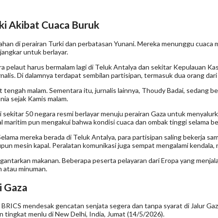
ki Akibat Cuaca Buruk
tahan di perairan Turki dan perbatasan Yunani. Mereka menunggu cuaca 
angkar untuk berlayar.
laut harus bermalam lagi di Teluk Antalya dan sekitar Kepulauan Kastello
rnalis. Di dalamnya terdapat sembilan partisipan, termasuk dua orang dari M
at tengah malam. Sementara itu, jurnalis lainnya, Thoudy Badai, sedang b
nia sejak Kamis malam.
ri sekitar 50 negara resmi berlayar menuju perairan Gaza untuk menyal
l maritim pun mengakui bahwa kondisi cuaca dan ombak tinggi selama beb
lama mereka berada di Teluk Antalya, para partisipan saling bekerja sam
pun mesin kapal. Peralatan komunikasi juga sempat mengalami kendala, 
antarkan makanan. Beberapa peserta pelayaran dari Eropa yang menjalani
n atau minuman.
i Gaza
a BRICS mendesak gencatan senjata segera dan tanpa syarat di Jalur Gaz
 tingkat menlu di New Delhi, India, Jumat (14/5/2026).