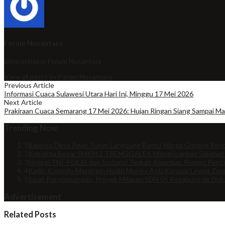
Forum Nusantara
administrator
Forum Nusantara
View all posts by Forum Nusantara
Previous Article
Informasi Cuaca Sulawesi Utara Hari Ini, Minggu 17 Mei 2026
Next Article
Prakiraan Cuaca Semarang 17 Mei 2026: Hujan Ringan Siang Sampai M
Trending Now
1
Babinsa Desa Awin Turun Langsung Bantu Warga Gotong Royo
2
Keluarga Besar SMKN 2 TRENGGALEK Mengucapkan Selamat
3
Sinergi TNI-POLRI dan Instansi Terkait Amankan Proses Penco
4
Kadis Kominfo Merangin Hadiri Monev Anti Korupsi Lewat Zo
5
Sarat Penyimpangan, Proyek Miliaran SDN 05 Kotabumi Ilir Did
Advertisement
Related Posts