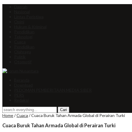
Daerah
Nasional
Lintas Peristiwa
Opini
Hukum & Kriminal
Pendidikan
Teknologi
Cuaca
Pendidikan
Olahraga
Politik
Otomotif
Beranda
Download
PEDOMAN PEMBERITAAN MEDIA SIBER
PERS
Redaksi
Home
/
Cuaca
/
Cuaca Buruk Tahan Armada Global di Perairan Turki
Cuaca Buruk Tahan Armada Global di Perairan Turki