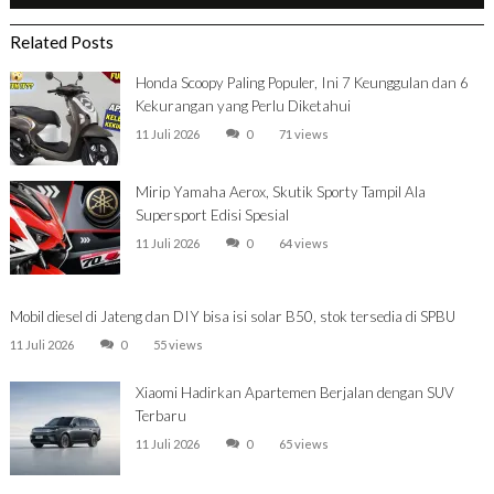
Related Posts
Honda Scoopy Paling Populer, Ini 7 Keunggulan dan 6
Kekurangan yang Perlu Diketahui
11 Juli 2026
0
71 views
Mirip Yamaha Aerox, Skutik Sporty Tampil Ala
Supersport Edisi Spesial
11 Juli 2026
0
64 views
Mobil diesel di Jateng dan DIY bisa isi solar B50, stok tersedia di SPBU
11 Juli 2026
0
55 views
Xiaomi Hadirkan Apartemen Berjalan dengan SUV
Terbaru
11 Juli 2026
0
65 views