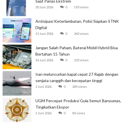
Saat Panas Ekstrem
30 Juni 2026
0
193 views
Antisipasi Keterlambatan, Polisi Siapkan STNK
Digital
15 Juni 2026
0
242 views
Jangan Salah Paham, Baterai Mobil Hybrid Bisa
Bertahan 15 Tahun
14 Juni 2026
0
253 views
Iran meluncurkan kapal cepat 27 Rajab dengan
senjata canggih dan kecepatan tinggi
2 Juni 2026
0
285 views
UGM Percepat Produksi Gula Semut Banyumas,
Tingkatkan Ekspor
1 Juni 2026
0
83 views