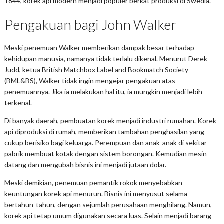
1844, korek api modern menjadi populer berkat produksi di Swedia.
Pengakuan bagi John Walker
Meski penemuan Walker memberikan dampak besar terhadap
kehidupan manusia, namanya tidak terlalu dikenal. Menurut Derek
Judd, ketua British Matchbox Label and Bookmatch Society
(BML&BS), Walker tidak ingin mengejar pengakuan atas
penemuannya. Jika ia melakukan hal itu, ia mungkin menjadi lebih
terkenal.
Di banyak daerah, pembuatan korek menjadi industri rumahan. Korek
api diproduksi di rumah, memberikan tambahan penghasilan yang
cukup berisiko bagi keluarga. Perempuan dan anak-anak di sekitar
pabrik membuat kotak dengan sistem borongan. Kemudian mesin
datang dan mengubah bisnis ini menjadi jutaan dolar.
Meski demikian, penemuan pemantik rokok menyebabkan
keuntungan korek api menurun. Bisnis ini menyusut selama
bertahun-tahun, dengan sejumlah perusahaan menghilang. Namun,
korek api tetap umum digunakan secara luas. Selain menjadi barang