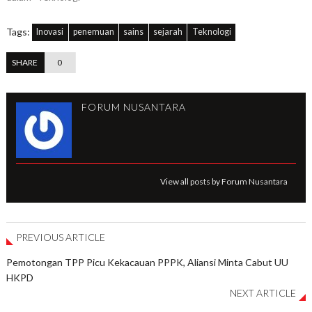
Tags:
Inovasi
penemuan
sains
sejarah
Teknologi
SHARE
0
FORUM NUSANTARA
View all posts by Forum Nusantara
PREVIOUS ARTICLE
Pemotongan TPP Picu Kekacauan PPPK, Aliansi Minta Cabut UU
HKPD
NEXT ARTICLE