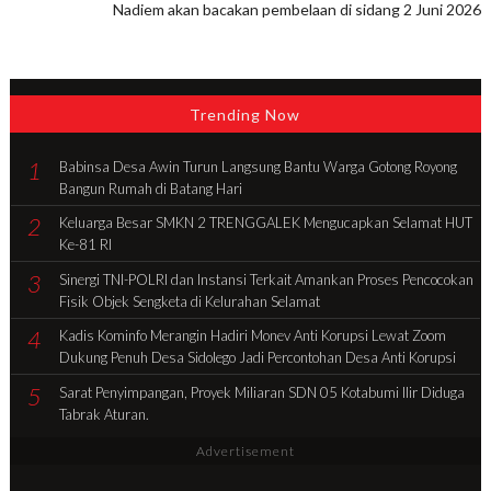
Nadiem akan bacakan pembelaan di sidang 2 Juni 2026
Trending Now
1
Babinsa Desa Awin Turun Langsung Bantu Warga Gotong Royong
Bangun Rumah di Batang Hari
2
Keluarga Besar SMKN 2 TRENGGALEK Mengucapkan Selamat HUT
Ke-81 RI
3
Sinergi TNI-POLRI dan Instansi Terkait Amankan Proses Pencocokan
Fisik Objek Sengketa di Kelurahan Selamat
4
Kadis Kominfo Merangin Hadiri Monev Anti Korupsi Lewat Zoom
Dukung Penuh Desa Sidolego Jadi Percontohan Desa Anti Korupsi
5
Sarat Penyimpangan, Proyek Miliaran SDN 05 Kotabumi Ilir Diduga
Tabrak Aturan.
Advertisement