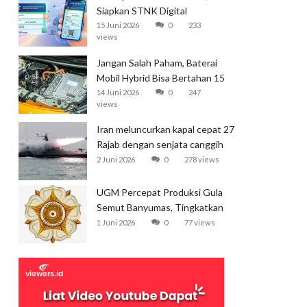
Siapkan STNK Digital
15 Juni 2026
0
233
views
Jangan Salah Paham, Baterai
Mobil Hybrid Bisa Bertahan 15
Tahun
14 Juni 2026
0
247
views
Iran meluncurkan kapal cepat 27
Rajab dengan senjata canggih
dan kecepatan tinggi
2 Juni 2026
0
278 views
UGM Percepat Produksi Gula
Semut Banyumas, Tingkatkan
Ekspor
1 Juni 2026
0
77 views