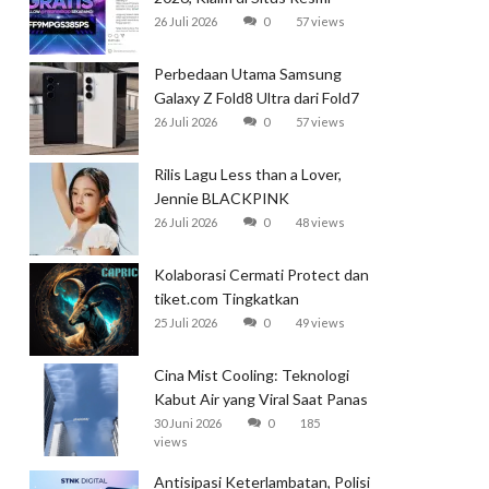
Garena
26 Juli 2026
0
57 views
Perbedaan Utama Samsung
Galaxy Z Fold8 Ultra dari Fold7
26 Juli 2026
0
57 views
Rilis Lagu Less than a Lover,
Jennie BLACKPINK
Mendominasi Tangga Lagu
26 Juli 2026
0
48 views
Global
Kolaborasi Cermati Protect dan
tiket.com Tingkatkan
Perlindungan Perjalanan Kereta
25 Juli 2026
0
49 views
Cina Mist Cooling: Teknologi
Kabut Air yang Viral Saat Panas
Ekstrem
30 Juni 2026
0
185
views
Antisipasi Keterlambatan, Polisi