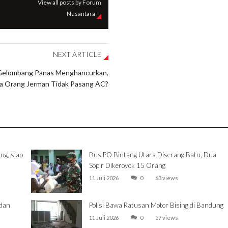
View all posts by Forum
Nusantara
NEXT ARTICLE
elombang Panas Menghancurkan,
 Orang Jerman Tidak Pasang AC?
ug, siap
Bus PO Bintang Utara Diserang Batu, Dua
Sopir Dikeroyok 15 Orang
11 Juli 2026
0
63 views
 dan
Polisi Bawa Ratusan Motor Bising di Bandung
11 Juli 2026
0
57 views