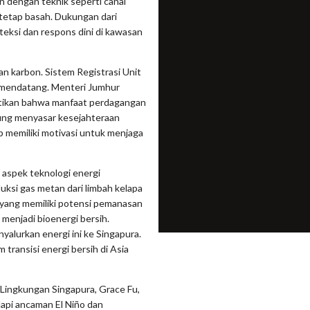
an dengan teknik seperti canal
 tetap basah. Dukungan dari
eksi dan respons dini di kawasan
n karbon. Sistem Registrasi Unit
6 mendatang. Menteri Jumhur
tikan bahwa manfaat perdagangan
sung menyasar kesejahteraan
ap memiliki motivasi untuk menjaga
 aspek teknologi energi
duksi gas metan dari limbah kelapa
 yang memiliki potensi pemanasan
a menjadi bioenergi bersih.
alurkan energi ini ke Singapura.
 transisi energi bersih di Asia
Lingkungan Singapura, Grace Fu,
pi ancaman El Niño dan