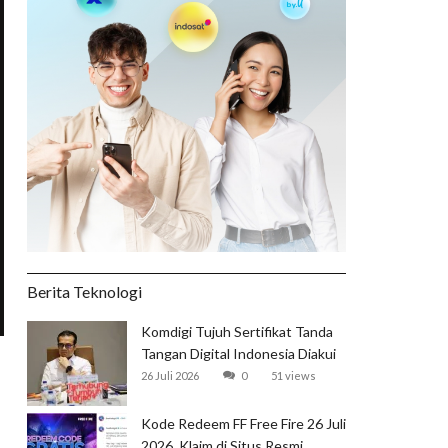
Berita Teknologi
Komdigi Tujuh Sertifikat Tanda
Tangan Digital Indonesia Diakui
Global
26 Juli 2026
0
51 views
Kode Redeem FF Free Fire 26 Juli
2026, Klaim di Situs Resmi