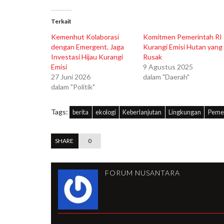
Terkait
Kemenhut Kolaborasi
Komitmen Pemerintah RI
dengan Emergent, Jaga
Kurangi Emisi Hutan yang
Investasi Hijau Kurangi
Rusak
Emisi
9 Agustus 2025
27 Juni 2026
dalam "Daerah"
dalam "Politik"
Tags:
berita
ekologi
Keberlanjutan
Lingkungan
Peme
SHARE
0
FORUM NUSANTARA