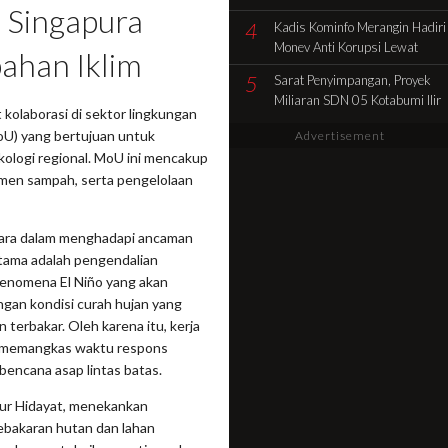
 Singapura
Pencocokan Fisik Objek
4
Kadis Kominfo Merangin Hadiri
Sengketa di Kelurahan Selamat
Monev Anti Korupsi Lewat
ahan Iklim
Zoom Dukung Penuh Desa
5
Sarat Penyimpangan, Proyek
Sidolego Jadi Percontohan
Miliaran SDN 05 Kotabumi Ilir
Desa Anti Korupsi
kolaborasi di sektor lingkungan
Diduga Tabrak Aturan.
U) yang bertujuan untuk
Advertisement
ologi regional. MoU ini mencakup
jemen sampah, serta pengelolaan
egara dalam menghadapi ancaman
utama adalah pengendalian
fenomena El Niño yang akan
ngan kondisi curah hujan yang
 terbakar. Oleh karena itu, kerja
u memangkas waktu respons
bencana asap lintas batas.
ur Hidayat, menekankan
bakaran hutan dan lahan