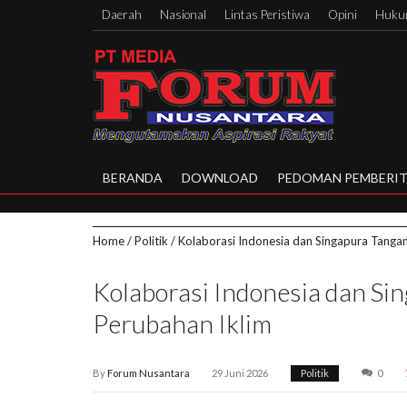
Daerah
Nasional
Lintas Peristiwa
Opini
Hukum
BERANDA
DOWNLOAD
PEDOMAN PEMBERIT
Home
/
Politik
/
Kolaborasi Indonesia dan Singapura Tangan
Kolaborasi Indonesia dan Si
Perubahan Iklim
By
Forum Nusantara
29 Juni 2026
Politik
0