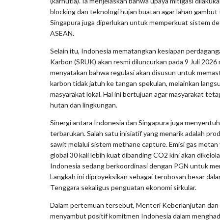
(karhutla). Ia menjelaskan bahwa upaya mitigasi dilakuk
blocking dan teknologi hujan buatan agar lahan gambut
Singapura juga diperlukan untuk memperkuat sistem det
ASEAN.
Selain itu, Indonesia mematangkan kesiapan perdaganga
Karbon (SRUK) akan resmi diluncurkan pada 9 Juli 202
menyatakan bahwa regulasi akan disusun untuk memas
karbon tidak jatuh ke tangan spekulan, melainkan lang
masyarakat lokal. Hal ini bertujuan agar masyarakat tet
hutan dan lingkungan.
Sinergi antara Indonesia dan Singapura juga menyentuh
terbarukan. Salah satu inisiatif yang menarik adalah pro
sawit melalui sistem methane capture. Emisi gas metan
global 30 kali lebih kuat dibanding CO2 kini akan dikelol
Indonesia sedang berkoordinasi dengan PGN untuk meny
Langkah ini diproyeksikan sebagai terobosan besar dalam
Tenggara sekaligus penguatan ekonomi sirkular.
Dalam pertemuan tersebut, Menteri Keberlanjutan dan 
menyambut positif komitmen Indonesia dalam menghada