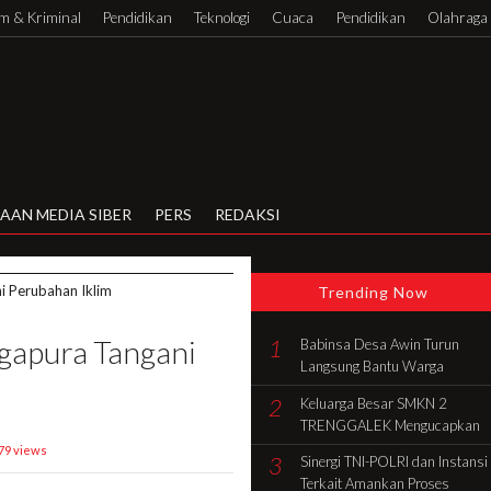
 & Kriminal
Pendidikan
Teknologi
Cuaca
Pendidikan
Olahraga
AAN MEDIA SIBER
PERS
REDAKSI
i Perubahan Iklim
Trending Now
ngapura Tangani
1
Babinsa Desa Awin Turun
Langsung Bantu Warga
Gotong Royong Bangun Rumah
2
Keluarga Besar SMKN 2
di Batang Hari
TRENGGALEK Mengucapkan
Selamat HUT Ke-81 RI
79 views
3
Sinergi TNI-POLRI dan Instansi
Terkait Amankan Proses