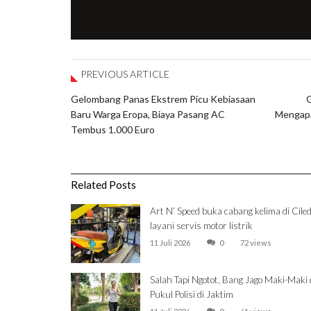
PREVIOUS ARTICLE
Gelombang Panas Ekstrem Picu Kebiasaan
G
Baru Warga Eropa, Biaya Pasang AC
Mengapa
Tembus 1.000 Euro
Related Posts
Art N’ Speed buka cabang kelima di Ciled
layani servis motor listrik
11 Juli 2026
0
72 views
Salah Tapi Ngotot, Bang Jago Maki-Maki
Pukul Polisi di Jaktim