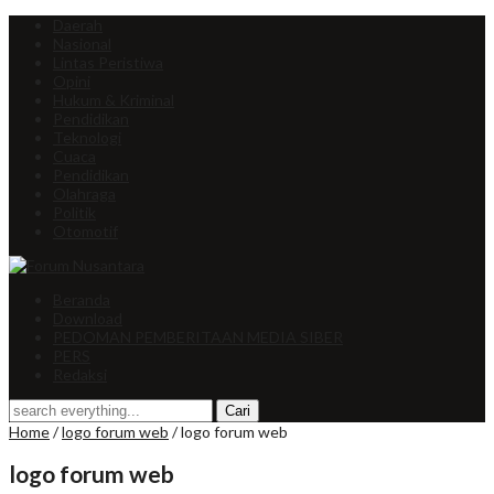
Daerah
Nasional
Lintas Peristiwa
Opini
Hukum & Kriminal
Pendidikan
Teknologi
Cuaca
Pendidikan
Olahraga
Politik
Otomotif
Beranda
Download
PEDOMAN PEMBERITAAN MEDIA SIBER
PERS
Redaksi
Home
/
logo forum web
/
logo forum web
logo forum web