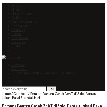
Daerah
Nasional
Lintas Peristiwa
Opini
Hukum & Kriminal
Pendidikan
Teknologi
Cuaca
Pendidikan
Olahraga
Politik
Otomotif
Beranda
Download
PEDOMAN PEMBERITAAN MEDIA SIBER
PERS
Redaksi
Home
/
Otomotif
/
Pemuda Banten Gasak BeAT di Solo, Pantau
Lokasi Pakai Sepeda Listrik
Pemuda Banten Gasak BeAT di Solo, Pantau Lokasi Pakai