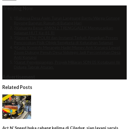
Trending Now
1
Babinsa Desa Awin Turun Langsung Bantu Warga Gotong
Royong Bangun Rumah di Batang Hari
2
Keluarga Besar SMKN 2 TRENGGALEK Mengucapkan
Selamat HUT Ke-81 RI
3
Sinergi TNI-POLRI dan Instansi Terkait Amankan Proses
Pencocokan Fisik Objek Sengketa di Kelurahan Selamat
4
Kadis Kominfo Merangin Hadiri Monev Anti Korupsi Lewat
Zoom Dukung Penuh Desa Sidolego Jadi Percontohan Desa
Anti Korupsi
5
Sarat Penyimpangan, Proyek Miliaran SDN 05 Kotabumi Ilir
Diduga Tabrak Aturan.
Advertisement
Related Posts
Art N’ Speed buka cabang kelima di Ciledug, siap layani servis