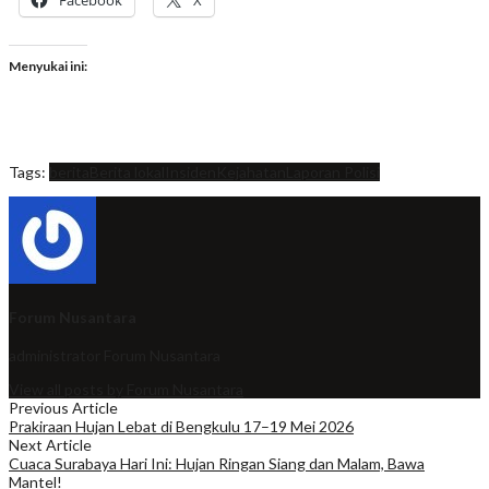
Facebook
X
Menyukai ini:
Tags:
berita
Berita lokal
Insiden
Kejahatan
Laporan Polisi
Forum Nusantara
administrator
Forum Nusantara
View all posts by Forum Nusantara
Previous Article
Prakiraan Hujan Lebat di Bengkulu 17–19 Mei 2026
Next Article
Cuaca Surabaya Hari Ini: Hujan Ringan Siang dan Malam, Bawa
Mantel!