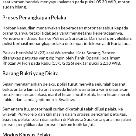
saat korban hendak menyapu halaman pada pukul 05.30 WIB, motor
sudah hilang.
Proses Penangkapan Pelaku
Korban kemudian menanyakan keberadaan motor tersebut kepada
orang tuanya, tetapi tidak ada yang mengetahui keberadaannya.
Peristiwa ini dilaporkan ke Polresta Surakarta. Dari hasil penyelidikan,
polisi berhasil menangkap pelaku di tempat indekosnya di Kartasura.
Pelaku berinisial M (23) asal Walantaka, Kota Serang, Banten,
ditangkap petugas yang dipimpin oleh Panit Opsnal Ipda Irham
Rhozan Al Fiqri pada Rabu (13/5/2026) sekitar pukul 22.30 WIB.
Barang Bukti yang Disita
Selain mengamankan pelaku, polisi turut menyita sejumlah barang
bukti, antara lain satu unit sepeda listrik warna biru yang digunakan
untuk memantau lokasi, mantel hitam motif kotak, helm hitam merek
Takira, dan sandal jepit merek Swallow.
Sementara itu, motor hasil curian diketahui telah dijual pelaku ke
wilayah Purworejo dan kini masih dalam proses pencarian petugas.
Saat ini, pelaku telah diamankan di Polresta Surakarta guna menjalani
proses penyidikan dan proses hukum lebih lanjut.
Modus Khusus Pelaku