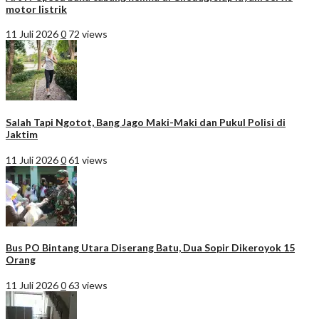
motor listrik
11 Juli 2026
0
72 views
Salah Tapi Ngotot, Bang Jago Maki-Maki dan Pukul Polisi di
Jaktim
11 Juli 2026
0
61 views
Bus PO Bintang Utara Diserang Batu, Dua Sopir Dikeroyok 15
Orang
11 Juli 2026
0
63 views