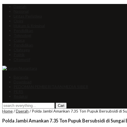
Daerah
Nasional
Lintas Peristiwa
Opini
Hukum & Kriminal
Pendidikan
Teknologi
Cuaca
Pendidikan
Olahraga
Politik
Otomotif
Beranda
Download
PEDOMAN PEMBERITAAN MEDIA SIBER
PERS
Redaksi
Home
/
Daerah
/
Polda Jambi Amankan 7.35 Ton Pupuk Bersubsidi di Su
Polda Jambi Amankan 7.35 Ton Pupuk Bersubsidi di Sungai B