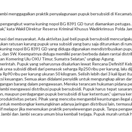
 Jambi menggagalkan praktik penyalagunaan pupuk bersubsidi di Kecama
uk pengangkut warna kuning nopol BG 8391 GD turut diamankan petugas.
rhak,” kata Wakil Direktur Reserse Kriminal Khusus Wadirkrimsus Polda 
masi dari masyarakat. Ada aktivitas jual-beli pupuk bersubsidi mencurig
kan ratusan karung pupuk urea subsidi yang baru saja diturunkan di ru
 kuning nopol BG 8391 GD yang diduga digunakan mendistribusikan pupuk
 AK, dan SW. Keempatnya diduga memiliki peran berbeda dalam rantai distr
Ogan Komering Ulu OKU Timur, Sumatra Selatan,” ungkap Agung.
rintah. Pupuk yang seharusnya disalurkan lewat Rencana Definitif Keb
urea subsidi dibeli dari pemasok seharga Rp250 ribu per karung, lalu di
0 ribu per karung ukuran 50 kilogram. Selisih lebih dari 3 kali lipat itu
i keuangan. Semua akan didalami penyidik untuk mengungkap aliran dana 
dagangan barang dalam pengawasan. Mereka terancam hukuman pidana penj
mbi mengawasi distribusi pupuk bersubsidi. Pupuk harus tepat sasaran
, maupun perdagangan pupuk bersubsidi di luar ketentuan,” ujarnya ker
oduktivitas petani. Pihak yang mencoba mengambil keuntungan ilegal a
tuk membongkar kemungkinan adanya jaringan distribusi lain, termasuk p
if melapor jika menemukan praktik penyelewengan pupuk. Tanpa pengawa
Jambi dan Jambi secara umum bisa kembali terjaga. Pupuk murah untuk h