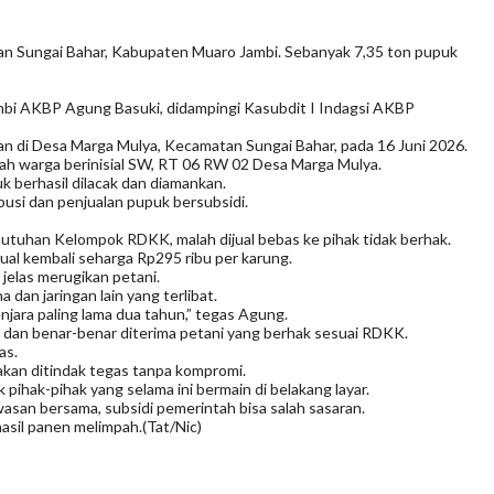
tan Sungai Bahar, Kabupaten Muaro Jambi. Sebanyak 7,35 ton pupuk
Jambi AKBP Agung Basuki, didampingi Kasubdit I Indagsi AKBP
akan di Desa Marga Mulya, Kecamatan Sungai Bahar, pada 16 Juni 2026.
mah warga berinisial SW, RT 06 RW 02 Desa Marga Mulya.
 berhasil dilacak dan diamankan.
ibusi dan penjualan pupuk bersubsidi.
utuhan Kelompok RDKK, malah dijual bebas ke pihak tidak berhak.
jual kembali seharga Rp295 ribu per karung.
 jelas merugikan petani.
dan jaringan lain yang terlibat.
ara paling lama dua tahun,” tegas Agung.
 dan benar-benar diterima petani yang berhak sesuai RDKK.
as.
kan ditindak tegas tanpa kompromi.
ihak-pihak yang selama ini bermain di belakang layar.
san bersama, subsidi pemerintah bisa salah sasaran.
asil panen melimpah.(Tat/Nic)