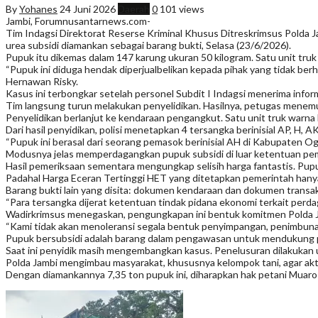
By
Yohanes
24 Juni 2026
Daerah
0
101 views
Jambi, Forumnusantarnews.com-
Tim Indagsi Direktorat Reserse Kriminal Khusus Ditreskrimsus Polda
urea subsidi diamankan sebagai barang bukti, Selasa (23/6/2026).
Pupuk itu dikemas dalam 147 karung ukuran 50 kilogram. Satu unit tr
“Pupuk ini diduga hendak diperjualbelikan kepada pihak yang tidak be
Hernawan Risky.
Kasus ini terbongkar setelah personel Subdit I Indagsi menerima infor
Tim langsung turun melakukan penyelidikan. Hasilnya, petugas menemu
Penyelidikan berlanjut ke kendaraan pengangkut. Satu unit truk warna
Dari hasil penyidikan, polisi menetapkan 4 tersangka berinisial AP, H,
“Pupuk ini berasal dari seorang pemasok berinisial AH di Kabupaten 
Modusnya jelas memperdagangkan pupuk subsidi di luar ketentuan peme
Hasil pemeriksaan sementara mengungkap selisih harga fantastis. Pupuk 
Padahal Harga Eceran Tertinggi HET yang ditetapkan pemerintah hanya Rp9
Barang bukti lain yang disita: dokumen kendaraan dan dokumen transaks
“Para tersangka dijerat ketentuan tindak pidana ekonomi terkait per
Wadirkrimsus menegaskan, pengungkapan ini bentuk komitmen Polda Ja
“Kami tidak akan menoleransi segala bentuk penyimpangan, penimbunan
Pupuk bersubsidi adalah barang dalam pengawasan untuk mendukung pr
Saat ini penyidik masih mengembangkan kasus. Penelusuran dilakukan un
Polda Jambi mengimbau masyarakat, khususnya kelompok tani, agar akt
Dengan diamankannya 7,35 ton pupuk ini, diharapkan hak petani Muaro 