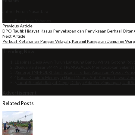
Yohanes
author
Forum Nusantara
View all posts by Yohanes
Previous Article
DPO Taufik Hidayat Kasus Penyekapan dan Penyiksaan Berhasil Ditang
Next Article
Perkuat Ketahanan Pangan Wilayah, Koramil Kanigaran Dampingi Warg
Trending Now
1
Babinsa Desa Awin Turun Langsung Bantu Warga Gotong Royo
2
Keluarga Besar SMKN 2 TRENGGALEK Mengucapkan Selamat
3
Sinergi TNI-POLRI dan Instansi Terkait Amankan Proses Penco
4
Kadis Kominfo Merangin Hadiri Monev Anti Korupsi Lewat Zo
5
Judul :Sekolah Rakyat Cepu, Diduga Ada Penyimpangan, Jadi So
Advertisement
Related Posts