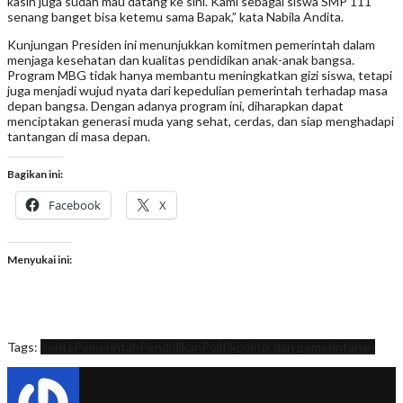
kasih juga sudah mau datang ke sini. Kami sebagai siswa SMP 111
senang banget bisa ketemu sama Bapak,” kata Nabila Andita.
Kunjungan Presiden ini menunjukkan komitmen pemerintah dalam
menjaga kesehatan dan kualitas pendidikan anak-anak bangsa.
Program MBG tidak hanya membantu meningkatkan gizi siswa, tetapi
juga menjadi wujud nyata dari kepedulian pemerintah terhadap masa
depan bangsa. Dengan adanya program ini, diharapkan dapat
menciptakan generasi muda yang sehat, cerdas, dan siap menghadapi
tantangan di masa depan.
Bagikan ini:
Facebook
X
Menyukai ini:
Tags:
berita
Pemerintah
Pendidikan
Politik
politik dan pemerintahan