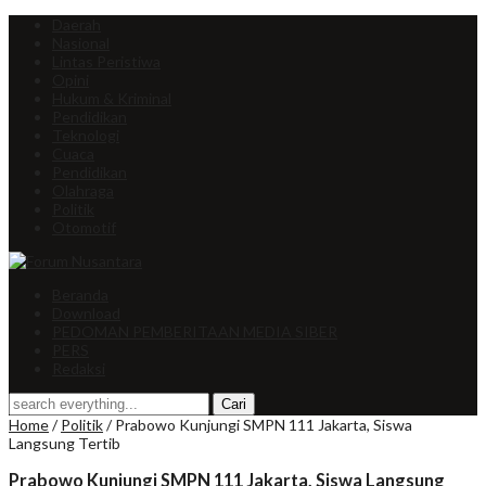
Daerah
Nasional
Lintas Peristiwa
Opini
Hukum & Kriminal
Pendidikan
Teknologi
Cuaca
Pendidikan
Olahraga
Politik
Otomotif
Beranda
Download
PEDOMAN PEMBERITAAN MEDIA SIBER
PERS
Redaksi
Home
/
Politik
/
Prabowo Kunjungi SMPN 111 Jakarta, Siswa
Langsung Tertib
Prabowo Kunjungi SMPN 111 Jakarta, Siswa Langsung