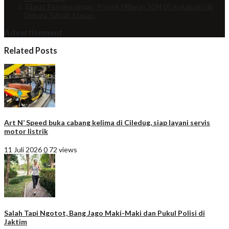
5
Sarat Penyimpangan, Proyek Miliaran SDN 05 Kotabumi Ilir
Diduga Tabrak Aturan.
Advertisement
Related Posts
Art N’ Speed buka cabang kelima di Ciledug, siap layani servis
motor listrik
11 Juli 2026
0
72 views
Salah Tapi Ngotot, Bang Jago Maki-Maki dan Pukul Polisi di
Jaktim