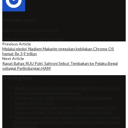
Forum Nusantara
administrator
Forum Nusantara
View all posts by Forum Nusantara
Previous Article
Melalui pledoi, Nadiem Makarim tegaskan kebijakan Chrome OS
hemat Rp 3,9 triliun
Next Article
Rapat Bahas RUU Polri, Sahroni Sebut Tembakan ke Pelaku Begal
sebagai Perlindungan HAM
Trending Now
1
Babinsa Desa Awin Turun Langsung Bantu Warga Gotong
Royong Bangun Rumah di Batang Hari
2
Keluarga Besar SMKN 2 TRENGGALEK Mengucapkan
Selamat HUT Ke-81 RI
3
Sinergi TNI-POLRI dan Instansi Terkait Amankan Proses
Pencocokan Fisik Objek Sengketa di Kelurahan Selamat
4
Kadis Kominfo Merangin Hadiri Monev Anti Korupsi Lewat
Zoom Dukung Penuh Desa Sidolego Jadi Percontohan Desa
Anti Korupsi