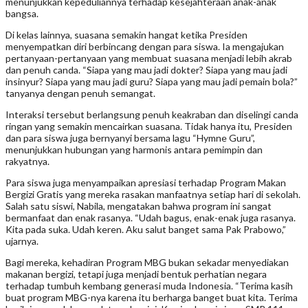
menunjukkan kepeduliannya terhadap kesejahteraan anak-anak
bangsa.
Di kelas lainnya, suasana semakin hangat ketika Presiden
menyempatkan diri berbincang dengan para siswa. Ia mengajukan
pertanyaan-pertanyaan yang membuat suasana menjadi lebih akrab
dan penuh canda. “Siapa yang mau jadi dokter? Siapa yang mau jadi
insinyur? Siapa yang mau jadi guru? Siapa yang mau jadi pemain bola?”
tanyanya dengan penuh semangat.
Interaksi tersebut berlangsung penuh keakraban dan diselingi canda
ringan yang semakin mencairkan suasana. Tidak hanya itu, Presiden
dan para siswa juga bernyanyi bersama lagu “Hymne Guru”,
menunjukkan hubungan yang harmonis antara pemimpin dan
rakyatnya.
Para siswa juga menyampaikan apresiasi terhadap Program Makan
Bergizi Gratis yang mereka rasakan manfaatnya setiap hari di sekolah.
Salah satu siswi, Nabila, mengatakan bahwa program ini sangat
bermanfaat dan enak rasanya. “Udah bagus, enak-enak juga rasanya.
Kita pada suka. Udah keren. Aku salut banget sama Pak Prabowo,”
ujarnya.
Bagi mereka, kehadiran Program MBG bukan sekadar menyediakan
makanan bergizi, tetapi juga menjadi bentuk perhatian negara
terhadap tumbuh kembang generasi muda Indonesia. “Terima kasih
buat program MBG-nya karena itu berharga banget buat kita. Terima