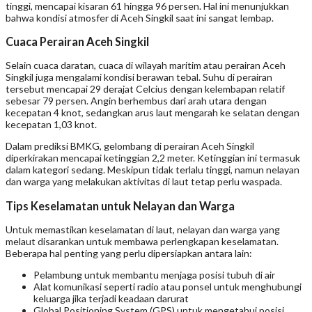
tinggi, mencapai kisaran 61 hingga 96 persen. Hal ini menunjukkan
bahwa kondisi atmosfer di Aceh Singkil saat ini sangat lembap.
Cuaca Perairan Aceh Singkil
Selain cuaca daratan, cuaca di wilayah maritim atau perairan Aceh
Singkil juga mengalami kondisi berawan tebal. Suhu di perairan
tersebut mencapai 29 derajat Celcius dengan kelembapan relatif
sebesar 79 persen. Angin berhembus dari arah utara dengan
kecepatan 4 knot, sedangkan arus laut mengarah ke selatan dengan
kecepatan 1,03 knot.
Dalam prediksi BMKG, gelombang di perairan Aceh Singkil
diperkirakan mencapai ketinggian 2,2 meter. Ketinggian ini termasuk
dalam kategori sedang. Meskipun tidak terlalu tinggi, namun nelayan
dan warga yang melakukan aktivitas di laut tetap perlu waspada.
Tips Keselamatan untuk Nelayan dan Warga
Untuk memastikan keselamatan di laut, nelayan dan warga yang
melaut disarankan untuk membawa perlengkapan keselamatan.
Beberapa hal penting yang perlu dipersiapkan antara lain:
Pelambung untuk membantu menjaga posisi tubuh di air
Alat komunikasi seperti radio atau ponsel untuk menghubungi
keluarga jika terjadi keadaan darurat
Global Positioning System (GPS) untuk mengetahui posisi