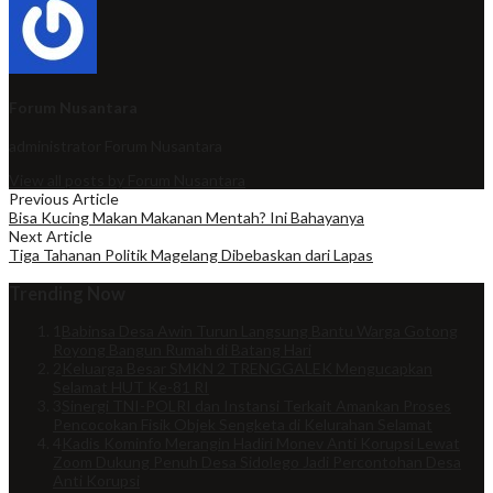
Forum Nusantara
administrator
Forum Nusantara
View all posts by Forum Nusantara
Previous Article
Bisa Kucing Makan Makanan Mentah? Ini Bahayanya
Next Article
Tiga Tahanan Politik Magelang Dibebaskan dari Lapas
Trending Now
1
Babinsa Desa Awin Turun Langsung Bantu Warga Gotong
Royong Bangun Rumah di Batang Hari
2
Keluarga Besar SMKN 2 TRENGGALEK Mengucapkan
Selamat HUT Ke-81 RI
3
Sinergi TNI-POLRI dan Instansi Terkait Amankan Proses
Pencocokan Fisik Objek Sengketa di Kelurahan Selamat
4
Kadis Kominfo Merangin Hadiri Monev Anti Korupsi Lewat
Zoom Dukung Penuh Desa Sidolego Jadi Percontohan Desa
Anti Korupsi