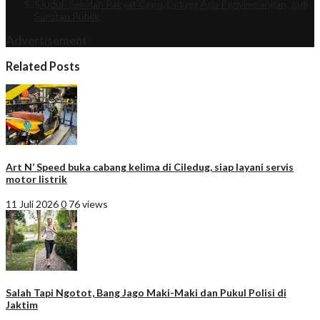
5
Judul :Sekolah Rakyat Cepu, Diduga Ada Penyimpangan, Jadi
Sorotan Publik
Advertisement
Related Posts
Art N’ Speed buka cabang kelima di Ciledug, siap layani servis
motor listrik
11 Juli 2026
0
76 views
Salah Tapi Ngotot, Bang Jago Maki-Maki dan Pukul Polisi di
Jaktim