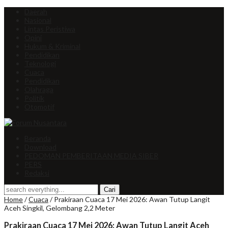
Daerah
Nasional
Lintas Peristiwa
Opini
Hukum & Kriminal
Pendidikan
Teknologi
Cuaca
Pendidikan
Olahraga
Politik
Otomotif
Beranda
Download
PEDOMAN PEMBERITAAN MEDIA SIBER
PERS
Redaksi
Home
/
Cuaca
/
Prakiraan Cuaca 17 Mei 2026: Awan Tutup Langit
Aceh Singkil, Gelombang 2,2 Meter
Prakiraan Cuaca 17 Mei 2026: Awan Tutup Langit Aceh