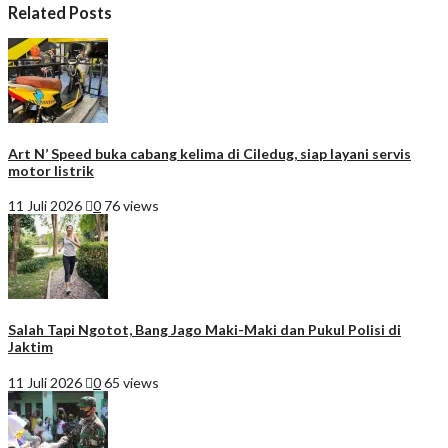
Related Posts
Art N’ Speed buka cabang kelima di Ciledug, siap layani servis
motor listrik
11 Juli 2026
0
76 views
Salah Tapi Ngotot, Bang Jago Maki-Maki dan Pukul Polisi di
Jaktim
11 Juli 2026
0
65 views