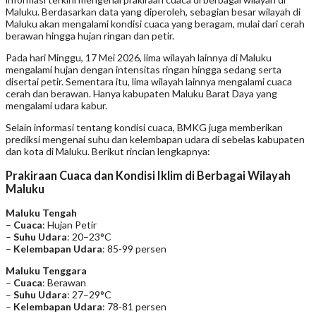
Maluku. Berdasarkan data yang diperoleh, sebagian besar wilayah di
Maluku akan mengalami kondisi cuaca yang beragam, mulai dari cerah
berawan hingga hujan ringan dan petir.
Pada hari Minggu, 17 Mei 2026, lima wilayah lainnya di Maluku
mengalami hujan dengan intensitas ringan hingga sedang serta
disertai petir. Sementara itu, lima wilayah lainnya mengalami cuaca
cerah dan berawan. Hanya kabupaten Maluku Barat Daya yang
mengalami udara kabur.
Selain informasi tentang kondisi cuaca, BMKG juga memberikan
prediksi mengenai suhu dan kelembapan udara di sebelas kabupaten
dan kota di Maluku. Berikut rincian lengkapnya:
Prakiraan Cuaca dan Kondisi Iklim di Berbagai Wilayah
Maluku
Maluku Tengah
–
Cuaca
: Hujan Petir
–
Suhu Udara
: 20–23°C
–
Kelembapan Udara
: 85-99 persen
Maluku Tenggara
–
Cuaca
: Berawan
–
Suhu Udara
: 27–29°C
–
Kelembapan Udara
: 78-81 persen