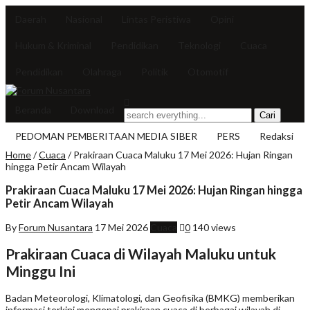
Daerah
Nasional
Lintas Peristiwa
Opini
Hukum & Kriminal
Pendidikan
Teknologi
Cuaca
Pendidikan
Olahraga
Politik
Otomotif
Beranda
Download
PEDOMAN PEMBERITAAN MEDIA SIBER
PERS
Redaksi
Home
/
Cuaca
/
Prakiraan Cuaca Maluku 17 Mei 2026: Hujan Ringan
hingga Petir Ancam Wilayah
Prakiraan Cuaca Maluku 17 Mei 2026: Hujan Ringan hingga
Petir Ancam Wilayah
By
Forum Nusantara
17 Mei 2026
Cuaca
0
140 views
Prakiraan Cuaca di Wilayah Maluku untuk
Minggu Ini
Badan Meteorologi, Klimatologi, dan Geofisika (BMKG) memberikan
informasi terkini mengenai prakiraan cuaca di berbagai wilayah di