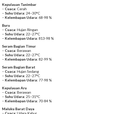
Kepulauan Tanimbar
–
Cuaca
: Cerah
–
Suhu Udara
: 24–30°C
–
Kelembapan Udara
: 68-98 %
Buru
–
Cuaca
: Hujan Ringan
–
Suhu Udara
: 22–27°C
–
Kelembapan Udara
: 813-98 %
Seram Bagian Timur
–
Cuaca
: Berawan
–
Suhu Udara
: 22–27°C
–
Kelembapan Udara
: 82-99 %
Seram Bagian Barat
–
Cuaca
: Hujan Sedang
–
Suhu Udara
: 22–27°C
–
Kelembapan Udara
: 77-98 %
Kepulauan Aru
–
Cuaca
: Berawan
–
Suhu Udara
: 25–31°C
–
Kelembapan Udara
: 70-84 %
Maluku Barat Daya
–
Cuaca
: Udara Kabur