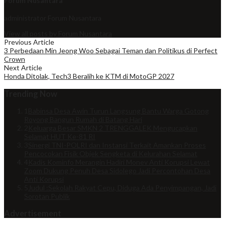
Forum Nusantara
administrator
Forum Nusantara
View all posts by Forum Nusantara
Previous Article
3 Perbedaan Min Jeong Woo Sebagai Teman dan Politikus di Perfect
Crown
Next Article
Honda Ditolak, Tech3 Beralih ke KTM di MotoGP 2027
Trending Now
1
Babinsa Desa Awin Turun Langsung Bantu Warga Gotong
Royong Bangun Rumah di Batang Hari
2
Keluarga Besar SMKN 2 TRENGGALEK Mengucapkan
Selamat HUT Ke-81 RI
3
Sinergi TNI-POLRI dan Instansi Terkait Amankan Proses
Pencocokan Fisik Objek Sengketa di Kelurahan Selamat
4
Kadis Kominfo Merangin Hadiri Monev Anti Korupsi Lewat
Zoom Dukung Penuh Desa Sidolego Jadi Percontohan Desa
Anti Korupsi
5
Judul :Sekolah Rakyat Cepu, Diduga Ada Penyimpangan, Jadi
Sorotan Publik
Advertisement