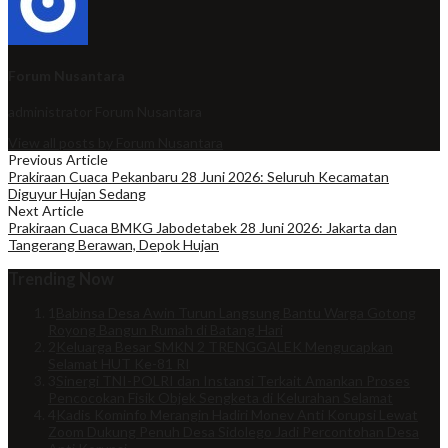
Forum Nusantara
administrator
Forum Nusantara
View all posts by Forum Nusantara
Previous Article
Prakiraan Cuaca Pekanbaru 28 Juni 2026: Seluruh Kecamatan
Diguyur Hujan Sedang
Next Article
Prakiraan Cuaca BMKG Jabodetabek 28 Juni 2026: Jakarta dan
Tangerang Berawan, Depok Hujan
Trending Now
1
Babinsa Desa Awin Turun Langsung Bantu Warga Gotong
Royong Bangun Rumah di Batang Hari
2
Keluarga Besar SMKN 2 TRENGGALEK Mengucapkan
Selamat HUT Ke-81 RI
3
Sinergi TNI-POLRI dan Instansi Terkait Amankan Proses
Pencocokan Fisik Objek Sengketa di Kelurahan Selamat
4
Kadis Kominfo Merangin Hadiri Monev Anti Korupsi Lewat
Zoom Dukung Penuh Desa Sidolego Jadi Percontohan Desa