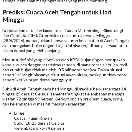
sebagai persiapan mengingat cuaca yang masih mendung.
Prediksi Cuaca Aceh Tengah untuk Hari
Minggu
Berdasarkan data dari laman resmi Badan Meteorologi, Klimatologi,
dan Geofisika (BMKG), prediksi cuaca untuk besok, Minggu
(28/6/2026), menunjukkan bahwa seluruh kecamatan di Aceh Tengah
akan mengalami hujan ringan. Hujan ini bisa terjadi hanya sesaat atau
dalam durasi yang lebih panjang.
Menurut definisi yang diberikan oleh KBBI, hujan ringan merupakan
kondisi cuaca dengan intensitas rendah, di mana tetes air hujan kecil
dan curah hujan tidak melebihi 0,5 milimeter per jam. Dalam situasi
seperti ini, langit biasanya ditutupi awan hitam, meskipun tidak tebal
seperti ketika hujan deras mengguyur.
Suhu di Aceh Tengah pada hari Minggu diprediksi berkisar antara 14
hingga 25 derajat Celsius, sementara tingkat kelembapan mencapai
kisaran 72 hingga 99 persen. Berikut rincian prakiraan cuaca, suhu,
dan kelembapan di masing-masing kecamatan:
Linge
Cuaca: Hujan Ringan
Suhu: 18-25 derajat Celcius
Kelembapan: 75-94 persen