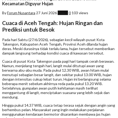
Kecamatan Diguyur Hujan
By
Forum Nusantara
27 Juni 2026
Cuaca
0
103 views
Cuaca di Aceh Tengah: Hujan Ringan dan
Prediksi untuk Besok
Pada hari Sabtu (27/6/2026), sebagian kecil wilayah pusat Kota
Takengon, Kabupaten Aceh Tengah, Provinsi Aceh dilanda hujan
deras. Meski durasinya tidak terlalu lama, hujan tersebut memberikan
dampak langsung terhadap kondisi cuaca di kawasan tersebut.
Cuaca di pusat Kota Takengon pada pagi hari tampak cerah berawan.
Namun, menjelang tengah hari, langit mulai ditutupi awan yang
berwarna abu-abu muda. Pada pukul 12.30 WIB, awan hitam mulai
menutupi sebagian besar langit, dan sekitar pukul 13.00 WIB, hujan
dengan intensitas cukup lebat turun. Hujan ini berlangsung selama
beberapa menit sebelum akhirnya reda pada pukul 13.20 WIB.
Setelahnya, gumpalan awan putih kehitaman masih terlihat
menggantung di langit, menciptakan suasana yang lebih sejuk dan
mendung.
Hingga pukul 14.37 WIB, cuaca tetap terasa sejuk dengan angin yang
berhembus pelan. Masyarakat yang ingin melakukan perjalanan
menggunakan kendaraan bermotor disarankan membawa jas hujan