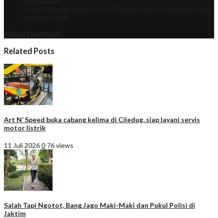
Anti Korupsi
5
Judul :Sekolah Rakyat Cepu, Diduga Ada Penyimpangan, Jadi
Sorotan Publik
Advertisement
Related Posts
Art N’ Speed buka cabang kelima di Ciledug, siap layani servis
motor listrik
11 Juli 2026
0
76 views
Salah Tapi Ngotot, Bang Jago Maki-Maki dan Pukul Polisi di
Jaktim