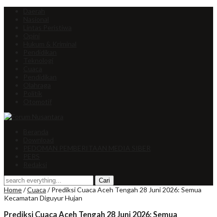
Daerah
Nasional
Lintas Peristiwa
Opini
Hukum & Kriminal
Pendidikan
Teknologi
Cuaca
Pendidikan
Olahraga
Politik
Otomotif
Beranda
Download
PEDOMAN PEMBERITAAN MEDIA SIBER
PERS
Redaksi
Home
/
Cuaca
/
Prediksi Cuaca Aceh Tengah 28 Juni 2026: Semua
Kecamatan Diguyur Hujan
Prediksi Cuaca Aceh Tengah 28 Juni 2026: Semua