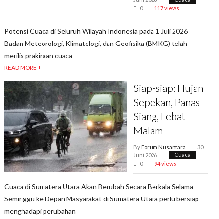
0
117 views
Potensi Cuaca di Seluruh Wilayah Indonesia pada 1 Juli 2026
Badan Meteorologi, Klimatologi, dan Geofisika (BMKG) telah
merilis prakiraan cuaca
READ MORE +
Siap-siap: Hujan
Sepekan, Panas
Siang, Lebat
Malam
By
Forum Nusantara
30
Juni 2026
Cuaca
0
94 views
Cuaca di Sumatera Utara Akan Berubah Secara Berkala Selama
Seminggu ke Depan Masyarakat di Sumatera Utara perlu bersiap
menghadapi perubahan