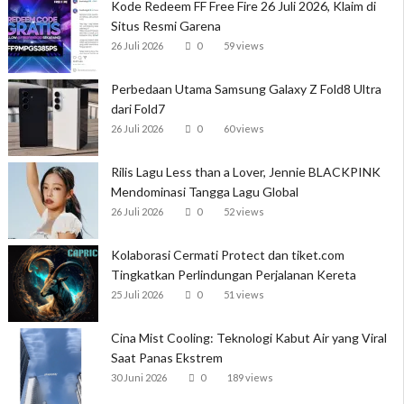
Kode Redeem FF Free Fire 26 Juli 2026, Klaim di
Situs Resmi Garena
26 Juli 2026
0
59 views
Perbedaan Utama Samsung Galaxy Z Fold8 Ultra
dari Fold7
26 Juli 2026
0
60 views
Rilis Lagu Less than a Lover, Jennie BLACKPINK
Mendominasi Tangga Lagu Global
26 Juli 2026
0
52 views
Kolaborasi Cermati Protect dan tiket.com
Tingkatkan Perlindungan Perjalanan Kereta
25 Juli 2026
0
51 views
Cina Mist Cooling: Teknologi Kabut Air yang Viral
Saat Panas Ekstrem
30 Juni 2026
0
189 views