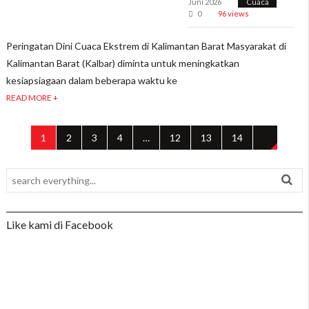
Juni 2026
Cuaca
0
96 views
Peringatan Dini Cuaca Ekstrem di Kalimantan Barat Masyarakat di
Kalimantan Barat (Kalbar) diminta untuk meningkatkan
kesiapsiagaan dalam beberapa waktu ke
READ MORE +
1
2
3
4
…
12
13
14
→
Like kami di Facebook