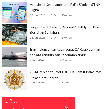
Antisipasi Keterlambatan, Polisi Siapkan STNK
Digital
15 Juni 2026
0
236 views
Jangan Salah Paham, Baterai Mobil Hybrid Bisa
Bertahan 15 Tahun
14 Juni 2026
0
249 views
Iran meluncurkan kapal cepat 27 Rajab dengan
senjata canggih dan kecepatan tinggi
2 Juni 2026
0
280 views
UGM Percepat Produksi Gula Semut Banyumas,
Tingkatkan Ekspor
1 Juni 2026
0
79 views