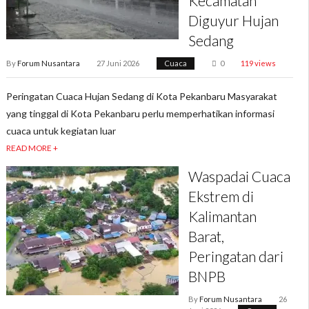
Kecamatan
Diguyur Hujan
Sedang
By
Forum Nusantara
27 Juni 2026
Cuaca
0
119 views
Peringatan Cuaca Hujan Sedang di Kota Pekanbaru Masyarakat
yang tinggal di Kota Pekanbaru perlu memperhatikan informasi
cuaca untuk kegiatan luar
READ MORE +
Waspadai Cuaca
Ekstrem di
Kalimantan
Barat,
Peringatan dari
BNPB
By
Forum Nusantara
26