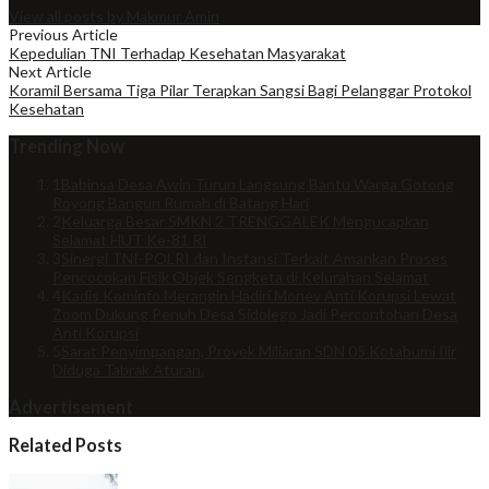
View all posts by Makmur Amin
Previous Article
Kepedulian TNI Terhadap Kesehatan Masyarakat
Next Article
Koramil Bersama Tiga Pilar Terapkan Sangsi Bagi Pelanggar Protokol
Kesehatan
Trending Now
1
Babinsa Desa Awin Turun Langsung Bantu Warga Gotong
Royong Bangun Rumah di Batang Hari
2
Keluarga Besar SMKN 2 TRENGGALEK Mengucapkan
Selamat HUT Ke-81 RI
3
Sinergi TNI-POLRI dan Instansi Terkait Amankan Proses
Pencocokan Fisik Objek Sengketa di Kelurahan Selamat
4
Kadis Kominfo Merangin Hadiri Monev Anti Korupsi Lewat
Zoom Dukung Penuh Desa Sidolego Jadi Percontohan Desa
Anti Korupsi
5
Sarat Penyimpangan, Proyek Miliaran SDN 05 Kotabumi Ilir
Diduga Tabrak Aturan.
Advertisement
Related Posts