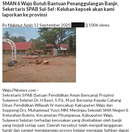
SMAN 6 Wajo Butuh Bantuan Penanggulangan Banjir,
Sekertaris SPAB Sul-Sel : Keluhan kepsek akan kami
laporkan ke provinsi
By
Makmur Amin
12 September 2020
Daerah
0
1006 views
Wajo,FNnews.com –
Sekretaris SPAB (Satuan Pendidikan Aman Bencana) Propinsi
Sulawesi Selatan Dr. H Basri, S.Pd., M pd. Bersama Kepala Cabang
Dinas Pendidikan Wilayah lV mencakup Kabupaten Wajo dan
Soppeng Drs. Muhammad Yusri, MM. Meninjau Sekolah SMA Negeri 6
Kelurahan Bulete, Kecamatan Pitumpanua, Kabupaten Wajo,
Sulawesi Selatan terhadap kerusakan yang disebabkan oleh banjir
yang terjadi setiap saat. Daerah tersebut telah menjadi langganan
banjir dan sangat mengganggu proses belajar mengajar, bahkan dapat