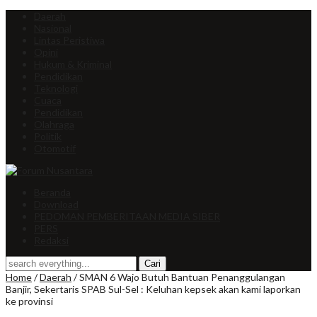
Daerah
Nasional
Lintas Peristiwa
Opini
Hukum & Kriminal
Pendidikan
Teknologi
Cuaca
Pendidikan
Olahraga
Politik
Otomotif
Beranda
Download
PEDOMAN PEMBERITAAN MEDIA SIBER
PERS
Redaksi
Home
/
Daerah
/
SMAN 6 Wajo Butuh Bantuan Penanggulangan
Banjir, Sekertaris SPAB Sul-Sel : Keluhan kepsek akan kami laporkan
ke provinsi