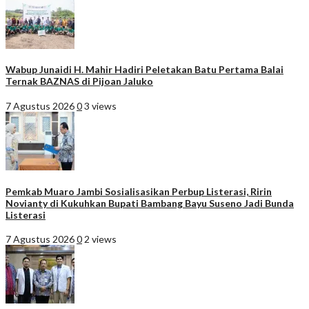
Wabup Junaidi H. Mahir Hadiri Peletakan Batu Pertama Balai
Ternak BAZNAS di Pijoan Jaluko
7 Agustus 2026
0
3 views
Pemkab Muaro Jambi Sosialisasikan Perbup Listerasi, Ririn
Novianty di Kukuhkan Bupati Bambang Bayu Suseno Jadi Bunda
Listerasi
7 Agustus 2026
0
2 views