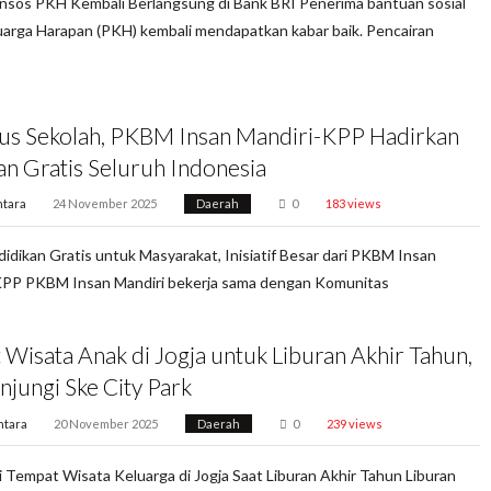
nsos PKH Kembali Berlangsung di Bank BRI Penerima bantuan sosial
arga Harapan (PKH) kembali mendapatkan kabar baik. Pencairan
tus Sekolah, PKBM Insan Mandiri-KPP Hadirkan
an Gratis Seluruh Indonesia
tara
24 November 2025
Daerah
0
183 views
idikan Gratis untuk Masyarakat, Inisiatif Besar dari PKBM Insan
KPP PKBM Insan Mandiri bekerja sama dengan Komunitas
 Wisata Anak di Jogja untuk Liburan Akhir Tahun,
njungi Ske City Park
ntara
20 November 2025
Daerah
0
239 views
Tempat Wisata Keluarga di Jogja Saat Liburan Akhir Tahun Liburan