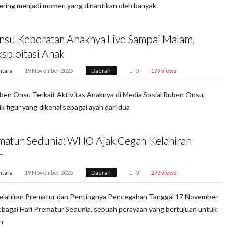
sering menjadi momen yang dinantikan oleh banyak
su Keberatan Anaknya Live Sampai Malam,
sploitasi Anak
ntara
19 November 2025
Daerah
0
179 views
ben Onsu Terkait Aktivitas Anaknya di Media Sosial Ruben Onsu,
k figur yang dikenal sebagai ayah dari dua
matur Sedunia: WHO Ajak Cegah Kelahiran
r
ntara
19 November 2025
Daerah
0
273 views
lahiran Prematur dan Pentingnya Pencegahan Tanggal 17 November
sebagai Hari Prematur Sedunia, sebuah perayaan yang bertujuan untuk
n