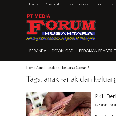
Daerah
Nasional
Lintas Peristiwa
Opini
Hukum
BERANDA
DOWNLOAD
PEDOMAN PEMBERIT
Home
/
anak -anak dan keluarga
(Laman 3)
Tags: anak -anak dan keluar
PKH Beri
By
Forum Nusa