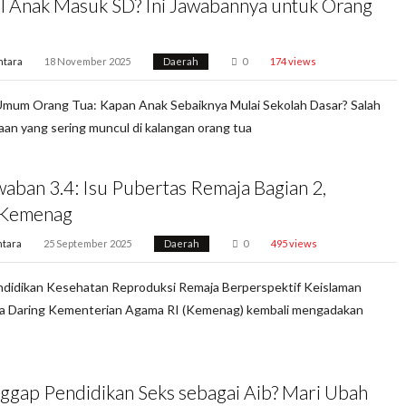
al Anak Masuk SD? Ini Jawabannya untuk Orang
ntara
18 November 2025
Daerah
0
174 views
mum Orang Tua: Kapan Anak Sebaiknya Mulai Sekolah Dasar? Salah
aan yang sering muncul di kalangan orang tua
waban 3.4: Isu Pubertas Remaja Bagian 2,
Kemenag
tara
25 September 2025
Daerah
0
495 views
ndidikan Kesehatan Reproduksi Remaja Berperspektif Keislaman
ra Daring Kementerian Agama RI (Kemenag) kembali mengadakan
ggap Pendidikan Seks sebagai Aib? Mari Ubah