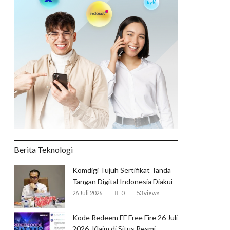
Berita Teknologi
Komdigi Tujuh Sertifikat Tanda
Tangan Digital Indonesia Diakui
Global
26 Juli 2026
0
53 views
Kode Redeem FF Free Fire 26 Juli
2026, Klaim di Situs Resmi