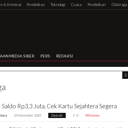
 & Kriminal
Pendidikan
Teknologi
Cuaca
Pendidikan
Olahraga
AAN MEDIA SIBER
PERS
REDAKSI
ga
 Saldo Rp3,3 Juta, Cek Kartu Sejahtera Segera
ntara
25 November 2025
Daerah
0
293 views