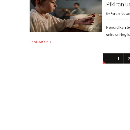
Pikiran 
By
Forum Nusan
Pendidikan S
seks sering k
READ MORE +
←
1