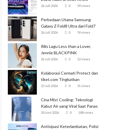
Garena
26 Juli 2026
0
59 views
Perbedaan Utama Samsung
Galaxy Z Fold8 Ultra dari Fold7
26 Juli 2026
0
59 views
Rilis Lagu Less than a Lover,
Jennie BLACKPINK
Mendominasi Tangga Lagu
26 Juli 2026
0
52 views
Global
Kolaborasi Cermati Protect dan
tiket.com Tingkatkan
Perlindungan Perjalanan Kereta
25 Juli 2026
0
51 views
Cina Mist Cooling: Teknologi
Kabut Air yang Viral Saat Panas
Ekstrem
30 Juni 2026
0
188 views
Antisipasi Keterlambatan, Polisi