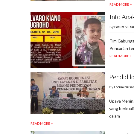
READ MORE +
Info Ana
By
Forum Nusa
Tim Gabungan
Pencarian te
READ MORE +
Pendidika
By
Forum Nusan
Upaya Mening
yang berkuali
dalam
READ MORE +