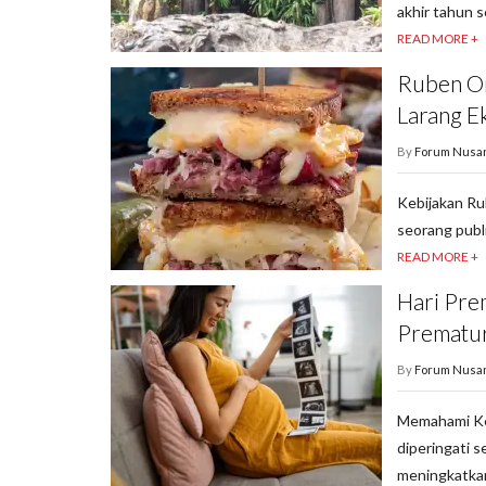
akhir tahun 
READ MORE +
Ruben On
Larang Ek
By
Forum Nusa
Kebijakan Ru
seorang publi
READ MORE +
Hari Pre
Prematu
By
Forum Nusa
Memahami Ke
diperingati 
meningkatka