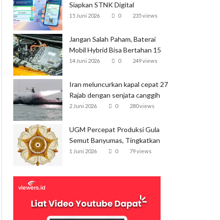
Siapkan STNK Digital
15 Juni 2026
0
235 views
Jangan Salah Paham, Baterai
Mobil Hybrid Bisa Bertahan 15
Tahun
14 Juni 2026
0
249 views
Iran meluncurkan kapal cepat 27
Rajab dengan senjata canggih
dan kecepatan tinggi
2 Juni 2026
0
280 views
UGM Percepat Produksi Gula
Semut Banyumas, Tingkatkan
Ekspor
1 Juni 2026
0
79 views