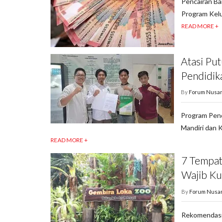
Pencairan Ba
Program Kelu
READ MORE +
Atasi Pu
Pendidik
By
Forum Nusan
Program Pend
Mandiri dan 
READ MORE +
7 Tempat
Wajib Ku
By
Forum Nusa
Rekomendasi 