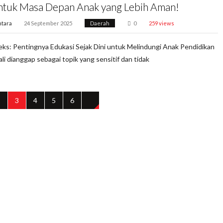
untuk Masa Depan Anak yang Lebih Aman!
tara
24 September 2025
Daerah
0
259 views
eks: Pentingnya Edukasi Sejak Dini untuk Melindungi Anak Pendidikan
ali dianggap sebagai topik yang sensitif dan tidak
2
3
4
5
6
→