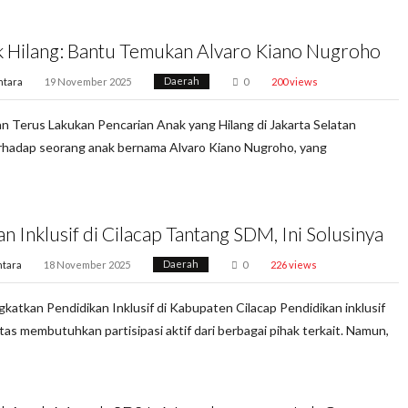
k Hilang: Bantu Temukan Alvaro Kiano Nugroho
ntara
19 November 2025
Daerah
0
200 views
 Terus Lakukan Pencarian Anak yang Hilang di Jakarta Selatan
rhadap seorang anak bernama Alvaro Kiano Nugroho, yang
n Inklusif di Cilacap Tantang SDM, Ini Solusinya
tara
18 November 2025
Daerah
0
226 views
katkan Pendidikan Inklusif di Kabupaten Cilacap Pendidikan inklusif
tas membutuhkan partisipasi aktif dari berbagai pihak terkait. Namun,