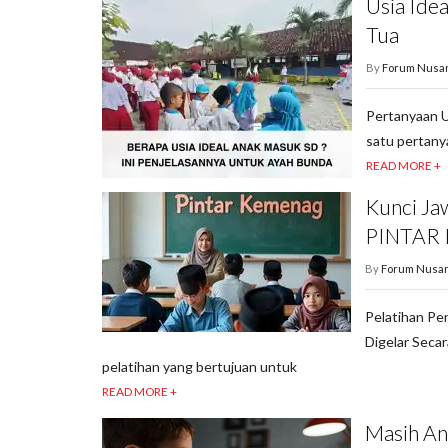
Usia Ide
Tua
By
Forum Nusa
Pertanyaan U
satu pertany
READ MORE +
Kunci Ja
PINTAR 
By
Forum Nusan
Pelatihan Pe
Digelar Seca
pelatihan yang bertujuan untuk
READ MORE +
Masih An