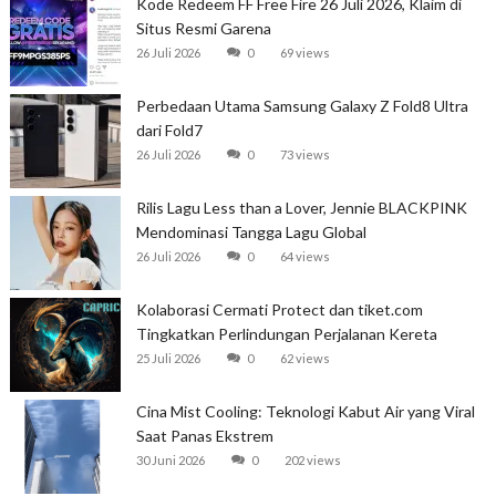
Kode Redeem FF Free Fire 26 Juli 2026, Klaim di
Situs Resmi Garena
26 Juli 2026
0
69 views
Perbedaan Utama Samsung Galaxy Z Fold8 Ultra
dari Fold7
26 Juli 2026
0
73 views
Rilis Lagu Less than a Lover, Jennie BLACKPINK
Mendominasi Tangga Lagu Global
26 Juli 2026
0
64 views
Kolaborasi Cermati Protect dan tiket.com
Tingkatkan Perlindungan Perjalanan Kereta
25 Juli 2026
0
62 views
Cina Mist Cooling: Teknologi Kabut Air yang Viral
Saat Panas Ekstrem
30 Juni 2026
0
202 views