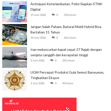
Antisipasi Keterlambatan, Polisi Siapkan STNK
Digital
15 Juni 2026
0
250 views
Jangan Salah Paham, Baterai Mobil Hybrid Bisa
Bertahan 15 Tahun
14 Juni 2026
0
263 views
Iran meluncurkan kapal cepat 27 Rajab dengan
senjata canggih dan kecepatan tinggi
2 Juni 2026
0
292 views
UGM Percepat Produksi Gula Semut Banyumas,
Tingkatkan Ekspor
1 Juni 2026
0
90 views