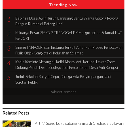
Trending Now
1
Babinsa Desa Awin Turun Langsung Bantu Warga Gotong Royong
Bangun Rumah di Batang Hari
2
Keluarga Besar SMKN 2 TRENGGALEK Mengucapkan Selamat HUT
Ke-81 RI
3
Sinergi TNI-POLRI dan Instansi Terkait Amankan Proses Pencocokan
Fisik Objek Sengketa di Kelurahan Selamat
4
Kadis Kominfo Merangin Hadiri Monev Anti Korupsi Lewat Zoom
Dukung Penuh Desa Sidolego Jadi Percontohan Desa Anti Korupsi
5
Judul :Sekolah Rakyat Cepu, Diduga Ada Penyimpangan, Jadi
Sorotan Publik
Advertisement
Related Posts
Art N’ Speed buka cabang kelima di Ciledug, siap layani