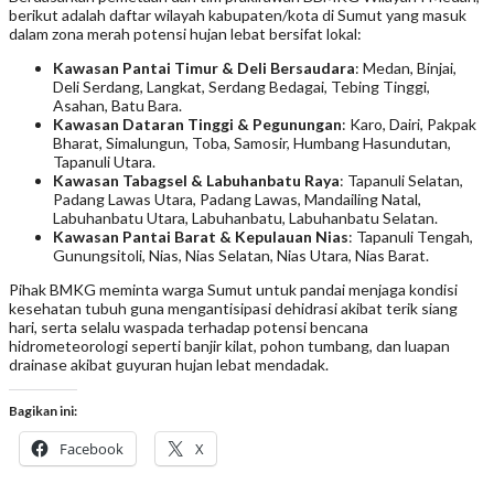
berikut adalah daftar wilayah kabupaten/kota di Sumut yang masuk
dalam zona merah potensi hujan lebat bersifat lokal:
Kawasan Pantai Timur & Deli Bersaudara
: Medan, Binjai,
Deli Serdang, Langkat, Serdang Bedagai, Tebing Tinggi,
Asahan, Batu Bara.
Kawasan Dataran Tinggi & Pegunungan
: Karo, Dairi, Pakpak
Bharat, Simalungun, Toba, Samosir, Humbang Hasundutan,
Tapanuli Utara.
Kawasan Tabagsel & Labuhanbatu Raya
: Tapanuli Selatan,
Padang Lawas Utara, Padang Lawas, Mandailing Natal,
Labuhanbatu Utara, Labuhanbatu, Labuhanbatu Selatan.
Kawasan Pantai Barat & Kepulauan Nias
: Tapanuli Tengah,
Gunungsitoli, Nias, Nias Selatan, Nias Utara, Nias Barat.
Pihak BMKG meminta warga Sumut untuk pandai menjaga kondisi
kesehatan tubuh guna mengantisipasi dehidrasi akibat terik siang
hari, serta selalu waspada terhadap potensi bencana
hidrometeorologi seperti banjir kilat, pohon tumbang, dan luapan
drainase akibat guyuran hujan lebat mendadak.
Bagikan ini:
Facebook
X