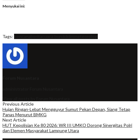
Menyukai ini:
Tags:
bencana
berita
cuaca buruk
iklim
meteorologi
Forum Nusantara
administrator
Forum Nusantara
View all posts by Forum Nusantara
Previous Article
Hujan Ringan-Lebat Mengguyur Sumut Pekan Depan, Siang Tetap
Panas Menurut BMKG
Next Article
HUT Kepolisian Ke 80 2026: WR III UMKO Dorong Sinergitas Polri
dan Elemen Masyarakat Lampung Utara