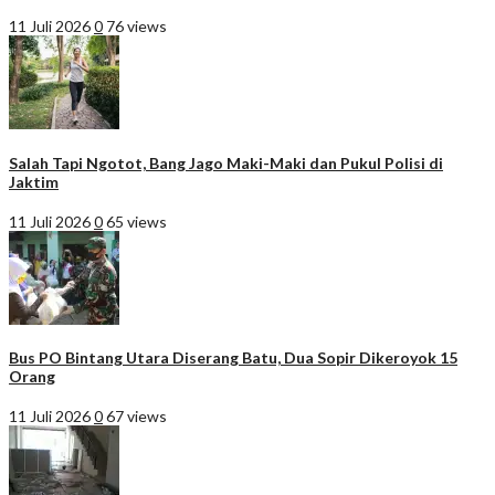
11 Juli 2026
0
76 views
Salah Tapi Ngotot, Bang Jago Maki-Maki dan Pukul Polisi di
Jaktim
11 Juli 2026
0
65 views
Bus PO Bintang Utara Diserang Batu, Dua Sopir Dikeroyok 15
Orang
11 Juli 2026
0
67 views