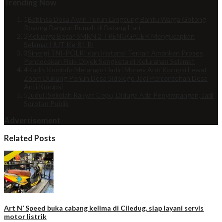
Trending Now
1
Babinsa Desa Awin Turun Langsung Bantu Warga Gotong
Royong Bangun Rumah di Batang Hari
2
Keluarga Besar SMKN 2 TRENGGALEK Mengucapkan
Selamat HUT Ke-81 RI
3
Sinergi TNI-POLRI dan Instansi Terkait Amankan Proses
Pencocokan Fisik Objek Sengketa di Kelurahan Selamat
4
Kadis Kominfo Merangin Hadiri Monev Anti Korupsi Lewat
Zoom Dukung Penuh Desa Sidolego Jadi Percontohan Desa
Anti Korupsi
5
Judul :Sekolah Rakyat Cepu, Diduga Ada Penyimpangan, Jadi
Sorotan Publik
Advertisement
Related Posts
Art N’ Speed buka cabang kelima di Ciledug, siap layani servis
motor listrik