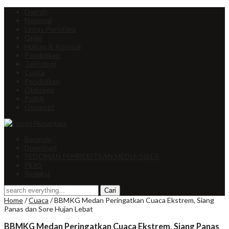
Daerah
Nasional
Lintas Peristiwa
Opini
Hukum & Kriminal
Pendidikan
Teknologi
Cuaca
Pendidikan
Olahraga
Politik
Otomotif
Beranda
Download
PEDOMAN PEMBERITAAN MEDIA SIBER
PERS
Redaksi
Home
/
Cuaca
/
BBMKG Medan Peringatkan Cuaca Ekstrem, Siang
Panas dan Sore Hujan Lebat
BBMKG Medan Peringatkan Cuaca Ekstrem, Siang Panas