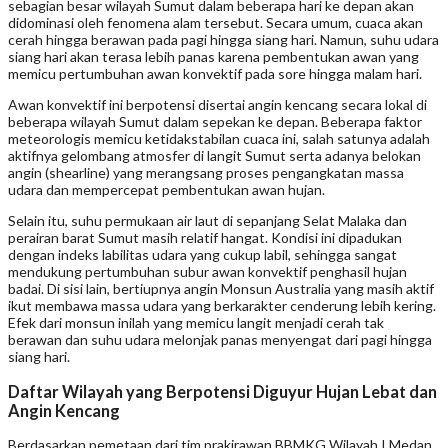
sebagian besar wilayah Sumut dalam beberapa hari ke depan akan
didominasi oleh fenomena alam tersebut. Secara umum, cuaca akan
cerah hingga berawan pada pagi hingga siang hari. Namun, suhu udara
siang hari akan terasa lebih panas karena pembentukan awan yang
memicu pertumbuhan awan konvektif pada sore hingga malam hari.
Awan konvektif ini berpotensi disertai angin kencang secara lokal di
beberapa wilayah Sumut dalam sepekan ke depan. Beberapa faktor
meteorologis memicu ketidakstabilan cuaca ini, salah satunya adalah
aktifnya gelombang atmosfer di langit Sumut serta adanya belokan
angin (shearline) yang merangsang proses pengangkatan massa
udara dan mempercepat pembentukan awan hujan.
Selain itu, suhu permukaan air laut di sepanjang Selat Malaka dan
perairan barat Sumut masih relatif hangat. Kondisi ini dipadukan
dengan indeks labilitas udara yang cukup labil, sehingga sangat
mendukung pertumbuhan subur awan konvektif penghasil hujan
badai. Di sisi lain, bertiupnya angin Monsun Australia yang masih aktif
ikut membawa massa udara yang berkarakter cenderung lebih kering.
Efek dari monsun inilah yang memicu langit menjadi cerah tak
berawan dan suhu udara melonjak panas menyengat dari pagi hingga
siang hari.
Daftar Wilayah yang Berpotensi Diguyur Hujan Lebat dan
Angin Kencang
Berdasarkan pemetaan dari tim prakirawan BBMKG Wilayah I Medan,