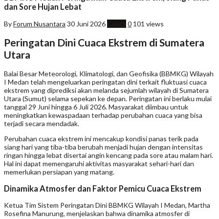
dan Sore Hujan Lebat
By
Forum Nusantara
30 Juni 2026
Cuaca
0
101 views
Peringatan Dini Cuaca Ekstrem di Sumatera
Utara
Balai Besar Meteorologi, Klimatologi, dan Geofisika (BBMKG) Wilayah
I Medan telah mengeluarkan peringatan dini terkait fluktuasi cuaca
ekstrem yang diprediksi akan melanda sejumlah wilayah di Sumatera
Utara (Sumut) selama sepekan ke depan. Peringatan ini berlaku mulai
tanggal 29 Juni hingga 6 Juli 2026. Masyarakat diimbau untuk
meningkatkan kewaspadaan terhadap perubahan cuaca yang bisa
terjadi secara mendadak.
Perubahan cuaca ekstrem ini mencakup kondisi panas terik pada
siang hari yang tiba-tiba berubah menjadi hujan dengan intensitas
ringan hingga lebat disertai angin kencang pada sore atau malam hari.
Hal ini dapat memengaruhi aktivitas masyarakat sehari-hari dan
memerlukan persiapan yang matang.
Dinamika Atmosfer dan Faktor Pemicu Cuaca Ekstrem
Ketua Tim Sistem Peringatan Dini BBMKG Wilayah I Medan, Martha
Rosefina Manurung, menjelaskan bahwa dinamika atmosfer di