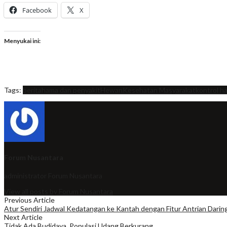
Facebook
X
Menyukai ini:
Tags:
berita
hama dan penyakit
Hewan
Kesehatan Masyarakat
kontrol h
Forum Nusantara
administrator
Forum Nusantara
View all posts by Forum Nusantara
Previous Article
Atur Sendiri Jadwal Kedatangan ke Kantah dengan Fitur Antrian Darin
Next Article
Tidak Ada Budidaya, Populasi Udang Berkurang