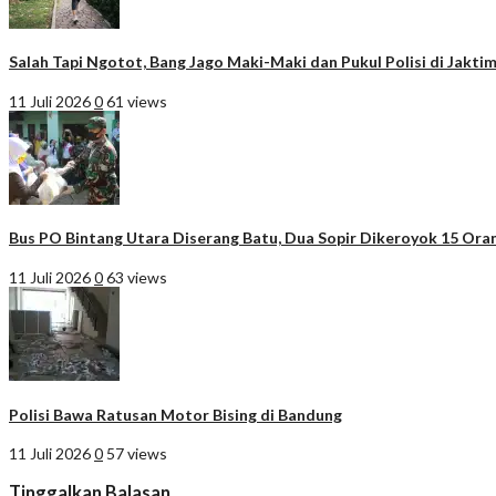
Salah Tapi Ngotot, Bang Jago Maki-Maki dan Pukul Polisi di Jakti
11 Juli 2026
0
61 views
Bus PO Bintang Utara Diserang Batu, Dua Sopir Dikeroyok 15 Ora
11 Juli 2026
0
63 views
Polisi Bawa Ratusan Motor Bising di Bandung
11 Juli 2026
0
57 views
Tinggalkan Balasan