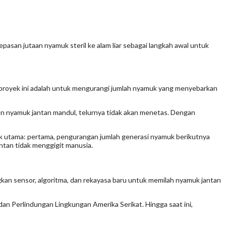
asan jutaan nyamuk steril ke alam liar sebagai langkah awal untuk
ari proyek ini adalah untuk mengurangi jumlah nyamuk yang menyebarkan
n nyamuk jantan mandul, telurnya tidak akan menetas. Dengan
ek utama: pertama, pengurangan jumlah generasi nyamuk berikutnya
ntan tidak menggigit manusia.
n sensor, algoritma, dan rekayasa baru untuk memilah nyamuk jantan
an Perlindungan Lingkungan Amerika Serikat. Hingga saat ini,