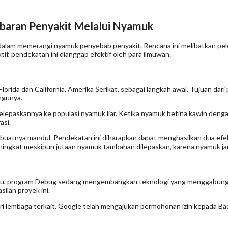
baran Penyakit Melalui Nyamuk
dalam memerangi nyamuk penyebab penyakit. Rencana ini melibatkan pelep
f, pendekatan ini dianggap efektif oleh para ilmuwan.
 Florida dan California, Amerika Serikat, sebagai langkah awal. Tujuan d
ngunya.
lepaskannya ke populasi nyamuk liar. Ketika nyamuk betina kawin denga
asi.
mbuatnya mandul. Pendekatan ini diharapkan dapat menghasilkan dua ef
eningkat meskipun jutaan nyamuk tambahan dilepaskan, karena nyamuk ja
tu, program Debug sedang mengembangkan teknologi yang menggabungka
silan proyek ini.
ri lembaga terkait. Google telah mengajukan permohonan izin kepada Bad