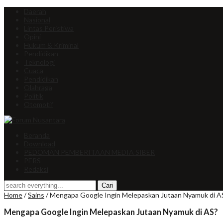
Daerah
Nasional
Lintas Peristiwa
Opini
Hukum & Kriminal
Pendidikan
Teknologi
Cuaca
Pendidikan
Olahraga
Politik
Otomotif
Beranda
Download
PEDOMAN PEMBERITAAN MEDIA SIBER
PERS
Redaksi
Home
/
Sains
/
Mengapa Google Ingin Melepaskan Jutaan Nyamuk di A
Mengapa Google Ingin Melepaskan Jutaan Nyamuk di AS?