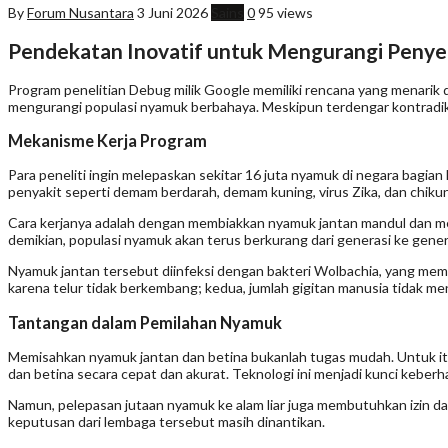
By
Forum Nusantara
3 Juni 2026
Sains
0
95 views
Pendekatan Inovatif untuk Mengurangi Penye
Program penelitian Debug milik Google memiliki rencana yang menarik 
mengurangi populasi nyamuk berbahaya. Meskipun terdengar kontradikti
Mekanisme Kerja Program
Para peneliti ingin melepaskan sekitar 16 juta nyamuk di negara bagian
penyakit seperti demam berdarah, demam kuning, virus Zika, dan chiku
Cara kerjanya adalah dengan membiakkan nyamuk jantan mandul dan me
demikian, populasi nyamuk akan terus berkurang dari generasi ke gener
Nyamuk jantan tersebut diinfeksi dengan bakteri Wolbachia, yang me
karena telur tidak berkembang; kedua, jumlah gigitan manusia tidak m
Tantangan dalam Pemilahan Nyamuk
Memisahkan nyamuk jantan dan betina bukanlah tugas mudah. Untuk i
dan betina secara cepat dan akurat. Teknologi ini menjadi kunci keberha
Namun, pelepasan jutaan nyamuk ke alam liar juga membutuhkan izin da
keputusan dari lembaga tersebut masih dinantikan.