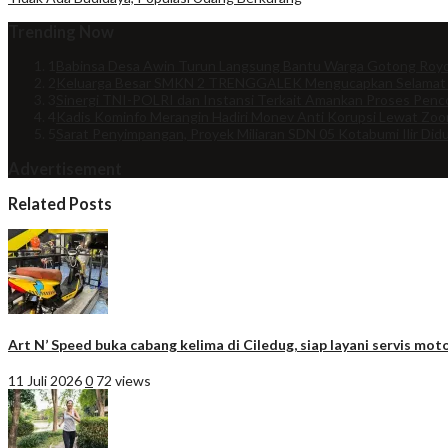
Trending Now
1
Babinsa Desa Awin Turun Langsung Bantu Warga Gotong Royo
2
Keluarga Besar SMKN 2 TRENGGALEK Mengucapkan Selamat
3
Sinergi TNI-POLRI dan Instansi Terkait Amankan Proses Penco
4
Kadis Kominfo Merangin Hadiri Monev Anti Korupsi Lewat Zo
5
Sarat Penyimpangan, Proyek Miliaran SDN 05 Kotabumi Ilir Did
Advertisement
Related Posts
Art N’ Speed buka cabang kelima di Ciledug, siap layani servis moto
11 Juli 2026
0
72 views