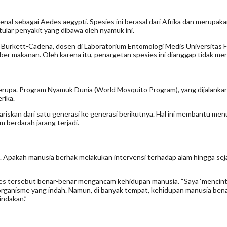
enal sebagai Aedes aegypti. Spesies ini berasal dari Afrika dan merupa
tular penyakit yang dibawa oleh nyamuk ini.
Burkett-Cadena, dosen di Laboratorium Entomologi Medis Universitas Fl
er makanan. Oleh karena itu, penargetan spesies ini dianggap tidak men
serupa. Program Nyamuk Dunia (World Mosquito Program), yang dijalanka
rika.
wariskan dari satu generasi ke generasi berikutnya. Hal ini membantu m
 berdarah jarang terjadi.
. Apakah manusia berhak melakukan intervensi terhadap alam hingga sej
esies tersebut benar-benar mengancam kehidupan manusia. “Saya ‘mencin
ganisme yang indah. Namun, di banyak tempat, kehidupan manusia benar
ndakan.”