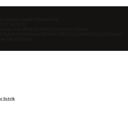
ng Bangun Rumah di Batang Hari
 HUT Ke-81 RI
cokan Fisik Objek Sengketa di Kelurahan Selamat
om Dukung Penuh Desa Sidolego Jadi Percontohan Desa Anti Korupsi
uga Tabrak Aturan.
r listrik