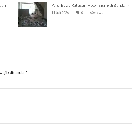
 dan
Polisi Bawa Ratusan Motor Bising di Bandung
11 Juli 2026
0
60 views
wajib ditandai
*