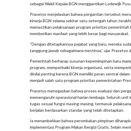
sebagai Wakil Kepala BGN menggantikan Lodewijk Pusu
Prasetyo menjelaskan bahwa pergantian tersebut merup
kinerja BGN selama sekitar satu setengah tahun terakhir
memastikan pelaksanaan program prioritas pemerintah be
memberikan manfaat yang lebih besar bagi masyarakat.
“Dengan ditetapkannya pejabat yang baru, mereka suda
tanggung jawab sebagaimana mestinya,” ujar Prasetyo d
Pemerintah berharap susunan kepemimpinan baru ma
program, memperbaiki kinerja organisasi, serta memperk
dinilai penting karena BGN memiliki peran sentral dal
menjadi salah satu program prioritas pemerintahan Pre
Prasetyo menegaskan bahwa proses evaluasi dan pergan
memengaruhi operasional harian lembaga. Seluruh unit 
tugas sesuai fungsi masing-masing, termasuk pelaksa
berjalan berdasarkan standar yang telah ditetapkan.
Ia menambahkan bahwa perombakan pimpinan diharap
implementasi Program Makan Bergizi Gratis. Selain meni