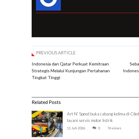
PREVIOUS ARTICLE
Indonesia dan Qatar Perkuat Kemitraan
Seba
Strategis Melalui Kunjungan Pertahanan
Indonesi
Tingkat Tinggi
Related Posts
Art N’ Speed buka cabang kelima di Ciled
layani servis motor listrik
11 Juli 2026
0
76 views