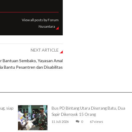
View all posts by Forum
Nusantara
NEXT ARTICLE
r Bantuan Sembako, Yayasan Amal
a Bantu Pesantren dan Disabilitas
ug, siap
Bus PO Bintang Utara Diserang Batu, Dua
Sopir Dikeroyok 15 Orang
11 Juli 2026
0
67 views