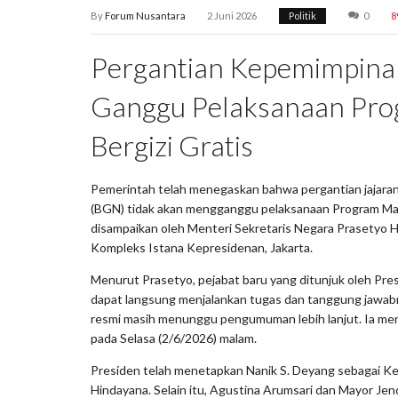
By
Forum Nusantara
2 Juni 2026
Politik
0
8
Pergantian Kepemimpina
Ganggu Pelaksanaan Pr
Bergizi Gratis
Pemerintah telah menegaskan bahwa pergantian jajaran
(BGN) tidak akan mengganggu pelaksanaan Program Maka
disampaikan oleh Menteri Sekretaris Negara Prasetyo Ha
Kompleks Istana Kepresidenan, Jakarta.
Menurut Prasetyo, pejabat baru yang ditunjuk oleh Pr
dapat langsung menjalankan tugas dan tanggung jawab
resmi masih menunggu pengumuman lebih lanjut. Ia me
pada Selasa (2/6/2026) malam.
Presiden telah menetapkan Nanik S. Deyang sebagai 
Hindayana. Selain itu, Agustina Arumsari dan Mayor Je