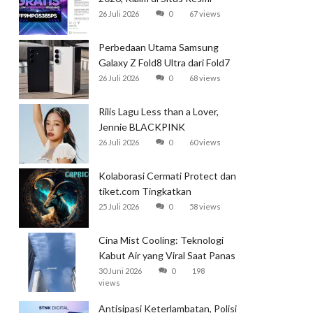
Garena
26 Juli 2026
0
67 views
Perbedaan Utama Samsung
Galaxy Z Fold8 Ultra dari Fold7
26 Juli 2026
0
68 views
Rilis Lagu Less than a Lover,
Jennie BLACKPINK
Mendominasi Tangga Lagu
26 Juli 2026
0
60 views
Global
Kolaborasi Cermati Protect dan
tiket.com Tingkatkan
Perlindungan Perjalanan Kereta
25 Juli 2026
0
58 views
Cina Mist Cooling: Teknologi
Kabut Air yang Viral Saat Panas
Ekstrem
30 Juni 2026
0
198
views
Antisipasi Keterlambatan, Polisi