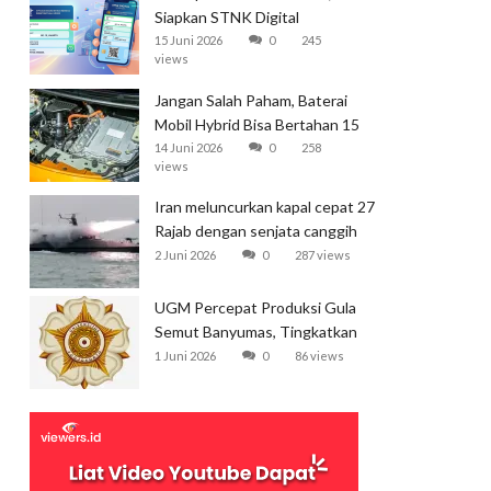
Siapkan STNK Digital
15 Juni 2026
0
245
views
Jangan Salah Paham, Baterai
Mobil Hybrid Bisa Bertahan 15
Tahun
14 Juni 2026
0
258
views
Iran meluncurkan kapal cepat 27
Rajab dengan senjata canggih
dan kecepatan tinggi
2 Juni 2026
0
287 views
UGM Percepat Produksi Gula
Semut Banyumas, Tingkatkan
Ekspor
1 Juni 2026
0
86 views