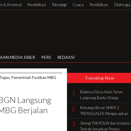
 & Kriminal
Pendidikan
Teknologi
Cuaca
Pendidikan
Olahraga
AAN MEDIA SIBER
PERS
REDAKSI
Tugas, Pemerintah Pastikan MBG
Trending Now
1
Babinsa Desa Awin Turun
 BGN Langsung
Langsung Bantu Warga
Gotong Royong Bangun Rumah
2
 MBG Berjalan
Keluarga Besar SMKN 2
di Batang Hari
TRENGGALEK Mengucapkan
Selamat HUT Ke-81 RI
3
Sinergi TNI-POLRI dan Instansi
Terkait Amankan Proses