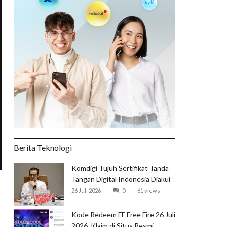
Berita Teknologi
Komdigi Tujuh Sertifikat Tanda
Tangan Digital Indonesia Diakui
Global
26 Juli 2026
0
61 views
Kode Redeem FF Free Fire 26 Juli
2026, Klaim di Situs Resmi