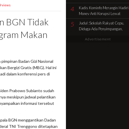
Pencocokan Fisik Objek
9 views
4
Kadis Kominfo Merangin Hadiri
Sengketa di Kelurahan Selamat
Monev Anti Korupsi Lewat
n BGN Tidak
Zoom Dukung Penuh Desa
5
Judul :Sekolah Rakyat Cepu,
Sidolego Jadi Percontohan
Diduga Ada Penyimpangan,
Desa Anti Korupsi
ogram Makan
Jadi Sorotan Publik
Advertisement
 pimpinan Badan Gizi Nasional
n Bergizi Gratis (MBG). Hal ini
di dalam konferensi pers di
esiden Prabowo Subianto sudah
nya meskipun jadwal pelantikan
nyampaikan informasi tersebut
Kepala BGN menggantikan Dadan
nderal TNI Trenggono ditetapkan