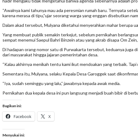
hadir mengaku tidak mengetahui bahwa agenda sebenarnya adalah pros
“Awalnya kami tahunya mau ada peresmian rumah baru. Ternyata setela
karena merasa di tipu,”ujar seorang warga yang enggan disebutkan nama
Dalam akad tersebut, Mulyana diketahui menyerahkan mahar berupa ua
Yang membuat publik semakin terkejut, sebelum pernikahan berlangsun
sempat menemui Saepul Bahri Binzein atau yang akrab disapa Om Zein, 
Di hadapan orang nomor satu di Purwakarta tersebut, keduanya juga d
dari masyarakat hingga jajaran pemerintahan desa.
“Kalau akhirnya menikah tentu kami ikut mendoakan yang terbaik. Tap
Sementara itu, Mulyana, selaku Kepala Desa Garoggek saat dikonfirma
“Iya, sudah seminggu yang lalu,” jawabnya kepada awak media.
Pernikahan dua kepala desa ini pun langsung menjadi buah bibir di be
Bagikan ini:
Facebook
X
Menyukai ini: