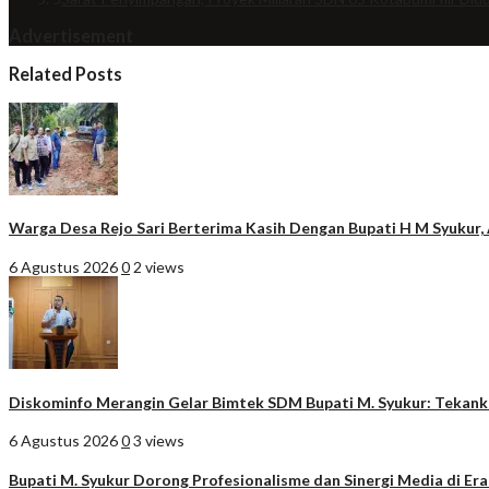
Advertisement
Related Posts
Warga Desa Rejo Sari Berterima Kasih Dengan Bupati H M Syukur, A
6 Agustus 2026
0
2 views
Diskominfo Merangin Gelar Bimtek SDM Bupati M. Syukur: Tekankan 
6 Agustus 2026
0
3 views
Bupati M. Syukur Dorong Profesionalisme dan Sinergi Media di Era