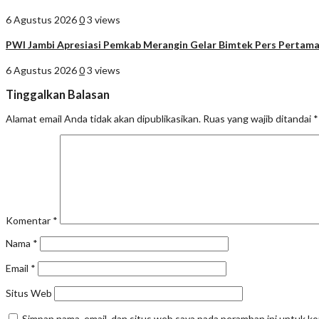
6 Agustus 2026
0
3 views
PWI Jambi Apresiasi Pemkab Merangin Gelar Bimtek Pers Pertam
6 Agustus 2026
0
3 views
Tinggalkan Balasan
Alamat email Anda tidak akan dipublikasikan.
Ruas yang wajib ditandai
*
Komentar
*
Nama
*
Email
*
Situs Web
Simpan nama, email, dan situs web saya pada peramban ini untuk k