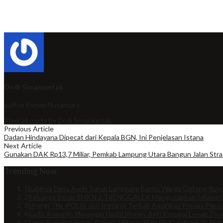
Dodi Simanjuntak
author
Forum Nusantara
View all posts by Dodi Simanjuntak
Previous Article
Dadan Hindayana Dipecat dari Kepala BGN, Ini Penjelasan Istana
Next Article
Gunakan DAK Rp13,7 Miliar, Pemkab Lampung Utara Bangun Jalan Str
Trending Now
1
Babinsa Desa Awin Turun Langsung Bantu Warga Gotong Royo
2
Keluarga Besar SMKN 2 TRENGGALEK Mengucapkan Selamat
3
Sinergi TNI-POLRI dan Instansi Terkait Amankan Proses Penco
4
Kadis Kominfo Merangin Hadiri Monev Anti Korupsi Lewat Zo
5
Sarat Penyimpangan, Proyek Miliaran SDN 05 Kotabumi Ilir Did