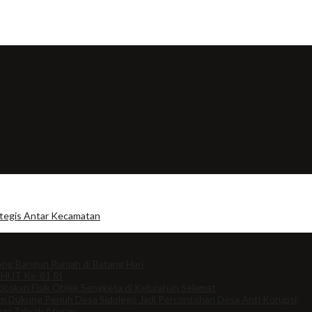
ategis Antar Kecamatan
ng Bangun Rumah di Batang Hari
 HUT Ke-81 RI
cokan Fisik Objek Sengketa di Kelurahan Selamat
om Dukung Penuh Desa Sidolego Jadi Percontohan Desa Anti Korupsi
uga Tabrak Aturan.