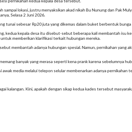
esi pernikahan kedua kepala desa tersebut.
h sampai lokasi, justru menyaksikan akad nikah Bu Nunung dan Pak Mul
nya, Selasa 2 Juni 2026.
ng tunai sebesar Rp20 juta yang dikemas dalam buket berbentuk bunga 
g, kedua kepala desa itu disebut-sebut beberapa kali membantah isu k
untuk memberikan klarifikasi terkait hubungan mereka.
isebut membantah adanya hubungan spesial. Namun, pernikahan yang akhi
i memang banyak yang merasa seperti kena prank karena sebelumnya hub
si awak media melalui telepon selular membenarkan adanya pernikahan t
rbagai kalangan. Kini, apakah dengan sikap kedua kades tersebut masyar