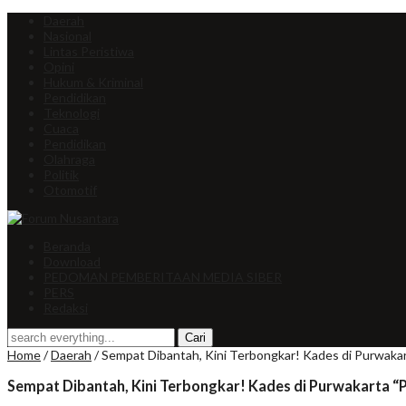
Daerah
Nasional
Lintas Peristiwa
Opini
Hukum & Kriminal
Pendidikan
Teknologi
Cuaca
Pendidikan
Olahraga
Politik
Otomotif
Beranda
Download
PEDOMAN PEMBERITAAN MEDIA SIBER
PERS
Redaksi
Home
/
Daerah
/
Sempat Dibantah, Kini Terbongkar! Kades di Purwakar
Sempat Dibantah, Kini Terbongkar! Kades di Purwakarta “