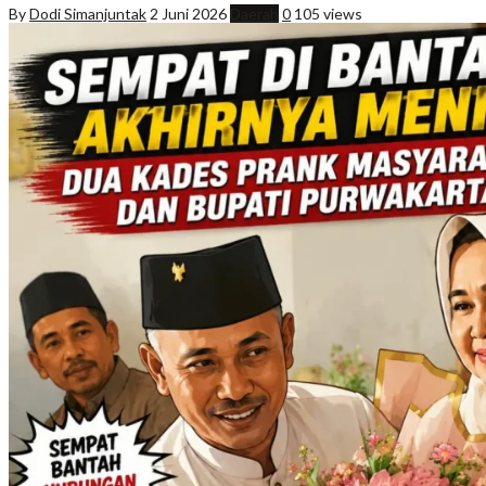
By
Dodi Simanjuntak
2 Juni 2026
Daerah
0
105 views