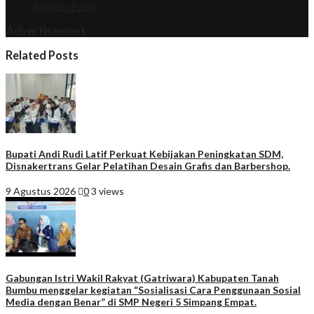
Sorotan Publik
Advertisement
Related Posts
Bupati Andi Rudi Latif Perkuat Kebijakan Peningkatan SDM,
Disnakertrans Gelar Pelatihan Desain Grafis dan Barbershop.
9 Agustus 2026
0
3 views
Gabungan Istri Wakil Rakyat (Gatriwara) Kabupaten Tanah
Bumbu menggelar kegiatan “Sosialisasi Cara Penggunaan Sosial
Media dengan Benar” di SMP Negeri 5 Simpang Empat.