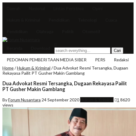
Daerah
Nasional
Lintas Peristiwa
Opini
Hukum & Kriminal
Pendidikan
Teknologi
Cuaca
Pendidikan
Olahraga
Politik
Otomotif
Beranda
Download
PEDOMAN PEMBERITAAN MEDIA SIBER
PERS
Redaksi
Home
/
Hukum & Kriminal
/
Dua Advokat Resmi Tersangka, Dugaan
Rekayasa Pailit PT Gusher Makin Gamblang
Dua Advokat Resmi Tersangka, Dugaan Rekayasa Pailit
PT Gusher Makin Gamblang
By
Forum Nusantara
24 September 2020
Hukum & Kriminal
1
8620
views