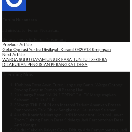
Forum Nusantara
administrator
Forum Nusantara
View all posts by Forum Nusantara
Previous Article
Gelar Operasi Yustisi Diwilayah Koramil 0820/13 Krejengan
Next Article
WARGA SUDU GAYAM UNJUK RASA TUNTUT SEGERA
DILAKUKAN PENGISIAN PERANGKAT DESA
Trending Now
1
Babinsa Desa Awin Turun Langsung Bantu Warga Gotong
Royong Bangun Rumah di Batang Hari
2
Keluarga Besar SMKN 2 TRENGGALEK Mengucapkan
Selamat HUT Ke-81 RI
3
Sinergi TNI-POLRI dan Instansi Terkait Amankan Proses
Pencocokan Fisik Objek Sengketa di Kelurahan Selamat
4
Kadis Kominfo Merangin Hadiri Monev Anti Korupsi Lewat
Zoom Dukung Penuh Desa Sidolego Jadi Percontohan Desa
Anti Korupsi
5
Judul :Sekolah Rakyat Cepu, Diduga Ada Penyimpangan, Jadi