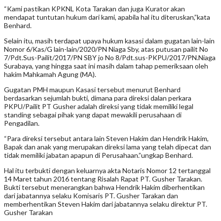
“Kami pastikan KPKNL Kota Tarakan dan juga Kurator akan
mendapat tuntutan hukum dari kami, apabila hal itu diteruskan,”kata
Benhard.
Selain itu, masih terdapat upaya hukum kasasi dalam gugatan lain-lain
Nomor 6/Kas/G lain-lain/2020/PN Niaga Sby, atas putusan pailit No
7/Pdt.Sus-Pailit/2017/PN SBY jo No 8/Pdt.sus-PKPU/2017/PN.Niaga
Surabaya, yang hingga saat ini masih dalam tahap pemeriksaan oleh
hakim Mahkamah Agung (MA).
Gugatan PMH maupun Kasasi tersebut menurut Benhard
berdasarkan sejumlah bukti, dimana para direksi dalan perkara
PKPU/Pailit PT Gusher adalah direksi yang tidak memiliki legal
standing sebagai pihak yang dapat mewakili perusahaan di
Pengadilan.
“Para direksi tersebut antara lain Steven Hakim dan Hendrik Hakim,
Bapak dan anak yang merupakan direksi lama yang telah dipecat dan
tidak memiliki jabatan apapun di Perusahaan.”ungkap Benhard.
Hal itu terbukti dengan keluarnya akta Notaris Nomor 12 tertanggal
14 Maret tahun 2016 tentang Risalah Rapat PT. Gusher Tarakan.
Bukti tersebut menerangkan bahwa Hendrik Hakim diberhentikan
dari jabatannya selaku Komisaris PT. Gusher Tarakan dan
memberhentikan Steven Hakim dari jabatannya selaku direktur PT.
Gusher Tarakan