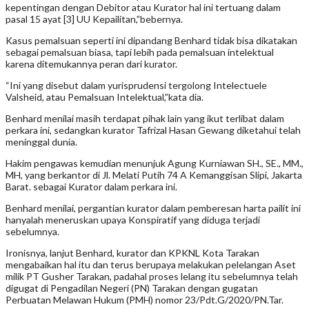
kepentingan dengan Debitor atau Kurator hal ini tertuang dalam
pasal 15 ayat [3] UU Kepailitan,”bebernya.
Kasus pemalsuan seperti ini dipandang Benhard tidak bisa dikatakan
sebagai pemalsuan biasa, tapi lebih pada pemalsuan intelektual
karena ditemukannya peran dari kurator.
“Ini yang disebut dalam yurisprudensi tergolong Intelectuele
Valsheid, atau Pemalsuan Intelektual,”kata dia.
Benhard menilai masih terdapat pihak lain yang ikut terlibat dalam
perkara ini, sedangkan kurator Tafrizal Hasan Gewang diketahui telah
meninggal dunia.
Hakim pengawas kemudian menunjuk Agung Kurniawan SH., SE., MM.,
MH, yang berkantor di Jl. Melati Putih 74 A Kemanggisan Slipi, Jakarta
Barat. sebagai Kurator dalam perkara ini.
Benhard menilai, pergantian kurator dalam pemberesan harta pailit ini
hanyalah meneruskan upaya Konspiratif yang diduga terjadi
sebelumnya.
Ironisnya, lanjut Benhard, kurator dan KPKNL Kota Tarakan
mengabaikan hal itu dan terus berupaya melakukan pelelangan Aset
milik PT Gusher Tarakan, padahal proses lelang itu sebelumnya telah
digugat di Pengadilan Negeri (PN) Tarakan dengan gugatan
Perbuatan Melawan Hukum (PMH) nomor 23/Pdt.G/2020/PN.Tar.