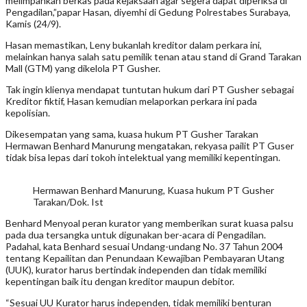
melimpahkan berkas pada kejaksaan agar segera dapat diperiksa di
Pengadilan,”papar Hasan, diyemhi di Gedung Polrestabes Surabaya,
Kamis (24/9).
Hasan memastikan, Leny bukanlah kreditor dalam perkara ini,
melainkan hanya salah satu pemilik tenan atau stand di Grand Tarakan
Mall (GTM) yang dikelola PT Gusher.
Tak ingin klienya mendapat tuntutan hukum dari PT Gusher sebagai
Kreditor fiktif, Hasan kemudian melaporkan perkara ini pada
kepolisian.
Dikesempatan yang sama, kuasa hukum PT Gusher Tarakan
Hermawan Benhard Manurung mengatakan, rekyasa pailit PT Guser
tidak bisa lepas dari tokoh intelektual yang memiliki kepentingan.
Hermawan Benhard Manurung, Kuasa hukum PT Gusher
Tarakan/Dok. Ist
Benhard Menyoal peran kurator yang memberikan surat kuasa palsu
pada dua tersangka untuk digunakan ber-acara di Pengadilan.
Padahal, kata Benhard sesuai Undang-undang No. 37 Tahun 2004
tentang Kepailitan dan Penundaan Kewajiban Pembayaran Utang
(UUK), kurator harus bertindak independen dan tidak memiliki
kepentingan baik itu dengan kreditor maupun debitor.
“Sesuai UU Kurator harus independen, tidak memiliki benturan