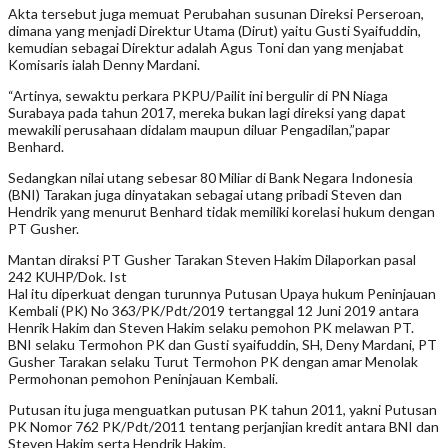
Akta tersebut juga memuat Perubahan susunan Direksi Perseroan,
dimana yang menjadi Direktur Utama (Dirut) yaitu Gusti Syaifuddin,
kemudian sebagai Direktur adalah Agus Toni dan yang menjabat
Komisaris ialah Denny Mardani.
“Artinya, sewaktu perkara PKPU/Pailit ini bergulir di PN Niaga
Surabaya pada tahun 2017, mereka bukan lagi direksi yang dapat
mewakili perusahaan didalam maupun diluar Pengadilan,”papar
Benhard.
Sedangkan nilai utang sebesar 80 Miliar di Bank Negara Indonesia
(BNI) Tarakan juga dinyatakan sebagai utang pribadi Steven dan
Hendrik yang menurut Benhard tidak memiliki korelasi hukum dengan
PT Gusher.
Mantan diraksi PT Gusher Tarakan Steven Hakim Dilaporkan pasal
242 KUHP/Dok. Ist
Hal itu diperkuat dengan turunnya Putusan Upaya hukum Peninjauan
Kembali (PK) No 363/PK/Pdt/2019 tertanggal 12 Juni 2019 antara
Henrik Hakim dan Steven Hakim selaku pemohon PK melawan PT.
BNI selaku Termohon PK dan Gusti syaifuddin, SH, Deny Mardani, PT
Gusher Tarakan selaku Turut Termohon PK dengan amar Menolak
Permohonan pemohon Peninjauan Kembali.
Putusan itu juga menguatkan putusan PK tahun 2011, yakni Putusan
PK Nomor 762 PK/Pdt/2011 tentang perjanjian kredit antara BNI dan
Steven Hakim serta Hendrik Hakim.