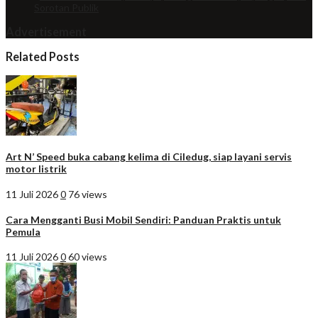
Sorotan Publik
Advertisement
Related Posts
Art N’ Speed buka cabang kelima di Ciledug, siap layani servis
motor listrik
11 Juli 2026
0
76 views
Cara Mengganti Busi Mobil Sendiri: Panduan Praktis untuk
Pemula
11 Juli 2026
0
60 views