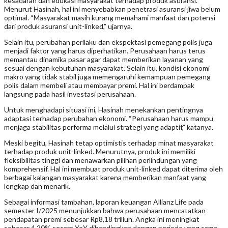
kesadaran dan edukasi masyarakat terhadap produk asuransi.
Menurut Hasinah, hal ini menyebabkan penetrasi asuransi jiwa belum
optimal. “Masyarakat masih kurang memahami manfaat dan potensi
dari produk asuransi unit-linked,” ujarnya.
Selain itu, perubahan perilaku dan ekspektasi pemegang polis juga
menjadi faktor yang harus diperhatikan. Perusahaan harus terus
memantau dinamika pasar agar dapat memberikan layanan yang
sesuai dengan kebutuhan masyarakat. Selain itu, kondisi ekonomi
makro yang tidak stabil juga memengaruhi kemampuan pemegang
polis dalam membeli atau membayar premi. Hal ini berdampak
langsung pada hasil investasi perusahaan.
Untuk menghadapi situasi ini, Hasinah menekankan pentingnya
adaptasi terhadap perubahan ekonomi. “Perusahaan harus mampu
menjaga stabilitas performa melalui strategi yang adaptif,” katanya.
Meski begitu, Hasinah tetap optimistis terhadap minat masyarakat
terhadap produk unit-linked. Menurutnya, produk ini memiliki
fleksibilitas tinggi dan menawarkan pilihan perlindungan yang
komprehensif. Hal ini membuat produk unit-linked dapat diterima oleh
berbagai kalangan masyarakat karena memberikan manfaat yang
lengkap dan menarik.
Sebagai informasi tambahan, laporan keuangan Allianz Life pada
semester I/2025 menunjukkan bahwa perusahaan mencatatkan
pendapatan premi sebesar Rp8,18 triliun. Angka ini meningkat
sebesar 4,20% secara YoY dibandingkan dengan periode yang sama