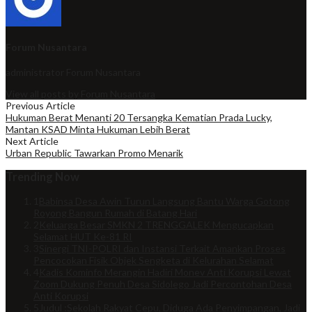
Forum Nusantara
administrator
Forum Nusantara
View all posts by Forum Nusantara
Previous Article
Hukuman Berat Menanti 20 Tersangka Kematian Prada Lucky,
Mantan KSAD Minta Hukuman Lebih Berat
Next Article
Urban Republic Tawarkan Promo Menarik
Trending Now
1
Babinsa Desa Awin Turun Langsung Bantu Warga Gotong
Royong Bangun Rumah di Batang Hari
2
Keluarga Besar SMKN 2 TRENGGALEK Mengucapkan
Selamat HUT Ke-81 RI
3
Sinergi TNI-POLRI dan Instansi Terkait Amankan Proses
Pencocokan Fisik Objek Sengketa di Kelurahan Selamat
4
Kadis Kominfo Merangin Hadiri Monev Anti Korupsi Lewat
Zoom Dukung Penuh Desa Sidolego Jadi Percontohan Desa
Anti Korupsi
5
Judul :Sekolah Rakyat Cepu, Diduga Ada Penyimpangan, Jadi