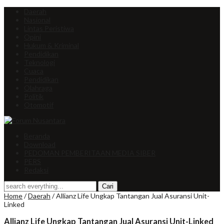
Daerah
Nasional
Lintas Peristiwa
Opini
Hukum & Kriminal
Pendidikan
Teknologi
Cuaca
Pendidikan
Olahraga
Politik
Otomotif
Beranda
Download
PEDOMAN PEMBERITAAN MEDIA SIBER
PERS
Redaksi
Home
/
Daerah
/
Allianz Life Ungkap Tantangan Jual Asuransi Unit-
Linked
Allianz Life Ungkap Tantangan Jual Asuransi Unit-Linked