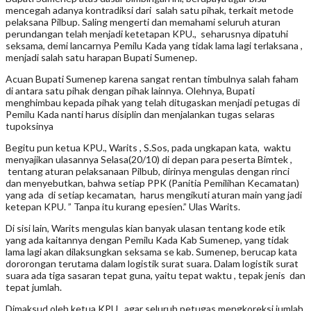
mencegah adanya kontradiksi dari salah satu pihak, terkait metode
pelaksana Pilbup. Saling mengerti dan memahami seluruh aturan
perundangan telah menjadi ketetapan KPU., seharusnya dipatuhi
seksama, demi lancarnya Pemilu Kada yang tidak lama lagi terlaksana ,
menjadi salah satu harapan Bupati Sumenep.
Acuan Bupati Sumenep karena sangat rentan timbulnya salah faham
di antara satu pihak dengan pihak lainnya. Olehnya, Bupati
menghimbau kepada pihak yang telah ditugaskan menjadi petugas di
Pemilu Kada nanti harus disiplin dan menjalankan tugas selaras
tupoksinya
Begitu pun ketua KPU., Warits , S.Sos, pada ungkapan kata, waktu
menyajikan ulasannya Selasa(20/10) di depan para peserta Bimtek ,
tentang aturan pelaksanaan Pilbub, dirinya mengulas dengan rinci
dan menyebutkan, bahwa setiap PPK (Panitia Pemilihan Kecamatan)
yang ada di setiap kecamatan, harus mengikuti aturan main yang jadi
ketepan KPU. ” Tanpa itu kurang epesien.” Ulas Warits.
Di sisi lain, Warits mengulas kian banyak ulasan tentang kode etik
yang ada kaitannya dengan Pemilu Kada Kab Sumenep, yang tidak
lama lagi akan dilaksungkan seksama se kab. Sumenep, berucap kata
dororongan terutama dalam logistik surat suara. Dalam logistik surat
suara ada tiga sasaran tepat guna, yaitu tepat waktu , tepak jenis dan
tepat jumlah.
Dimaksud oleh ketua KPU., agar seluruh petugas mengkoreksi jumlah