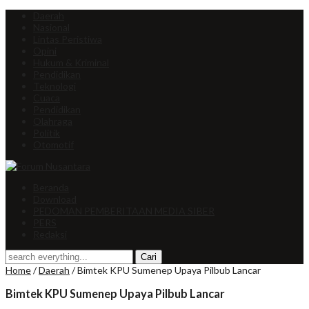
Daerah
Nasional
Lintas Peristiwa
Opini
Hukum & Kriminal
Pendidikan
Teknologi
Cuaca
Pendidikan
Olahraga
Politik
Otomotif
Beranda
Download
PEDOMAN PEMBERITAAN MEDIA SIBER
PERS
Redaksi
Home
/
Daerah
/
Bimtek KPU Sumenep Upaya Pilbub Lancar
Bimtek KPU Sumenep Upaya Pilbub Lancar