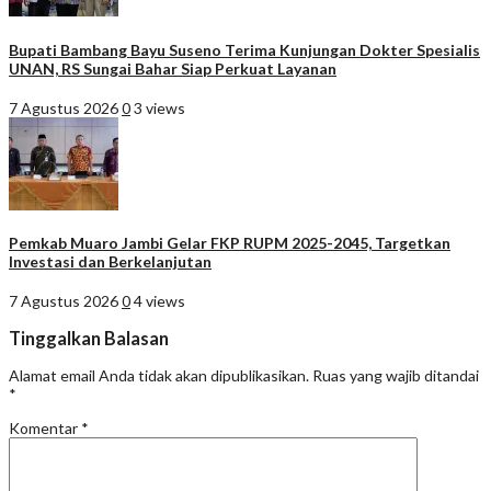
Bupati Bambang Bayu Suseno Terima Kunjungan Dokter Spesialis
UNAN, RS Sungai Bahar Siap Perkuat Layanan
7 Agustus 2026
0
3 views
Pemkab Muaro Jambi Gelar FKP RUPM 2025-2045, Targetkan
Investasi dan Berkelanjutan
7 Agustus 2026
0
4 views
Tinggalkan Balasan
Alamat email Anda tidak akan dipublikasikan.
Ruas yang wajib ditandai
*
Komentar
*