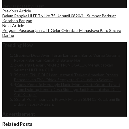
View all posts by Hasim
Previous Article
Dalam Rangka HUT TNI ke 75 Koramil 0820/11 Sumber Perkuat
Ketahan Pangan
Next Article
Program Pascasarjana UIT Gelar Orientasi Mahasiswa Baru Secara
Daring
Trending Now
1
Babinsa Desa Awin Turun Langsung Bantu Warga Gotong
Royong Bangun Rumah di Batang Hari
2
Keluarga Besar SMKN 2 TRENGGALEK Mengucapkan
Selamat HUT Ke-81 RI
3
Sinergi TNI-POLRI dan Instansi Terkait Amankan Proses
Pencocokan Fisik Objek Sengketa di Kelurahan Selamat
4
Kadis Kominfo Merangin Hadiri Monev Anti Korupsi Lewat
Zoom Dukung Penuh Desa Sidolego Jadi Percontohan Desa
Anti Korupsi
5
Sarat Penyimpangan, Proyek Miliaran SDN 05 Kotabumi Ilir
Diduga Tabrak Aturan.
Advertisement
Related Posts