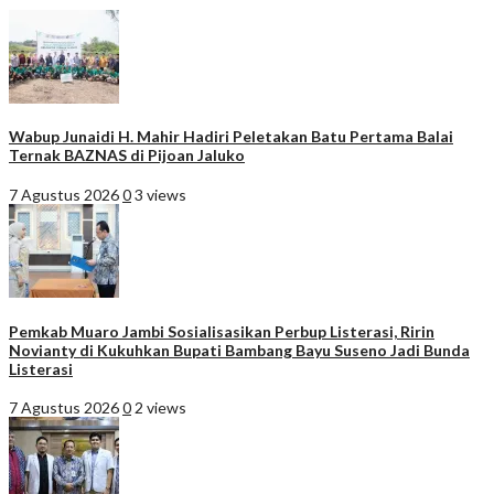
Wabup Junaidi H. Mahir Hadiri Peletakan Batu Pertama Balai
Ternak BAZNAS di Pijoan Jaluko
7 Agustus 2026
0
3 views
Pemkab Muaro Jambi Sosialisasikan Perbup Listerasi, Ririn
Novianty di Kukuhkan Bupati Bambang Bayu Suseno Jadi Bunda
Listerasi
7 Agustus 2026
0
2 views