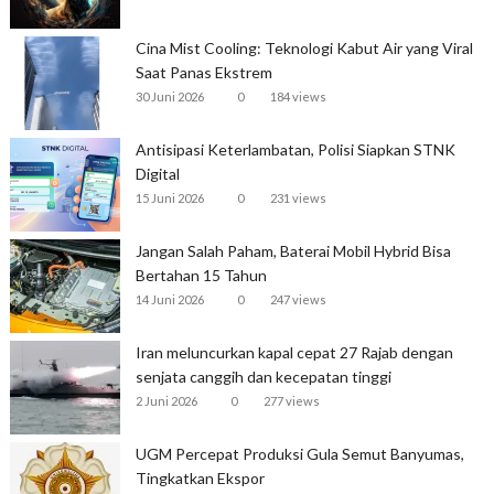
Cina Mist Cooling: Teknologi Kabut Air yang Viral
Saat Panas Ekstrem
30 Juni 2026
0
184 views
Antisipasi Keterlambatan, Polisi Siapkan STNK
Digital
15 Juni 2026
0
231 views
Jangan Salah Paham, Baterai Mobil Hybrid Bisa
Bertahan 15 Tahun
14 Juni 2026
0
247 views
Iran meluncurkan kapal cepat 27 Rajab dengan
senjata canggih dan kecepatan tinggi
2 Juni 2026
0
277 views
UGM Percepat Produksi Gula Semut Banyumas,
Tingkatkan Ekspor