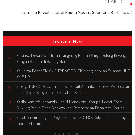
NEXT ARTICLE
Letusan Bawah Laut di Papua Nugini: Seberapa Berbahaya?
Trending Now
1
Babinsa Desa Awin Turun Langsung Bantu Warga Gotong Royong
Bangun Rumah di Batang Hari
2
Keluarga Besar SMKN 2 TRENGGALEK Mengucapkan Selamat HUT
Ke-81 RI
3
Sinergi TNI-POLRI dan Instansi Terkait Amankan Proses Pencocokan
Fisik Objek Sengketa di Kelurahan Selamat
4
Kadis Kominfo Merangin Hadiri Monev Anti Korupsi Lewat Zoom
Dukung Penuh Desa Sidolego Jadi Percontohan Desa Anti Korupsi
5
Sarat Penyimpangan, Proyek Miliaran SDN 05 Kotabumi Ilir Diduga
Tabrak Aturan.
Advertisement