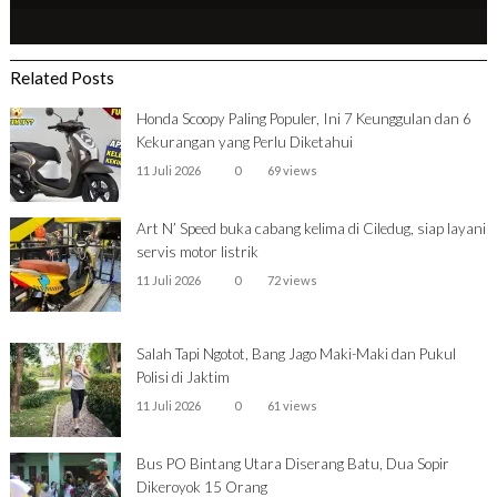
Related Posts
Honda Scoopy Paling Populer, Ini 7 Keunggulan dan 6
Kekurangan yang Perlu Diketahui
11 Juli 2026
0
69 views
Art N’ Speed buka cabang kelima di Ciledug, siap layani
servis motor listrik
11 Juli 2026
0
72 views
Salah Tapi Ngotot, Bang Jago Maki-Maki dan Pukul
Polisi di Jaktim
11 Juli 2026
0
61 views
Bus PO Bintang Utara Diserang Batu, Dua Sopir
Dikeroyok 15 Orang