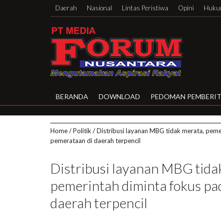
Daerah
Nasional
Lintas Peristiwa
Opini
Hukum
BERANDA
DOWNLOAD
PEDOMAN PEMBERIT
Home
/
Politik
/
Distribusi layanan MBG tidak merata, peme
pemerataan di daerah terpencil
Distribusi layanan MBG tida
pemerintah diminta fokus pa
daerah terpencil