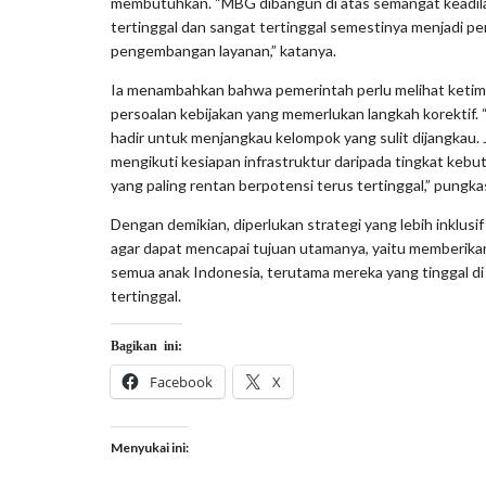
membutuhkan. “MBG dibangun di atas semangat keadilan
tertinggal dan sangat tertinggal semestinya menjadi p
pengembangan layanan,” katanya.
Ia menambahkan bahwa pemerintah perlu melihat ketimp
persoalan kebijakan yang memerlukan langkah korektif.
hadir untuk menjangkau kelompok yang sulit dijangkau. J
mengikuti kesiapan infrastruktur daripada tingkat keb
yang paling rentan berpotensi terus tertinggal,” pungka
Dengan demikian, diperlukan strategi yang lebih inklu
agar dapat mencapai tujuan utamanya, yaitu memberika
semua anak Indonesia, terutama mereka yang tinggal di
tertinggal.
Bagikan ini:
Facebook
X
Menyukai ini: