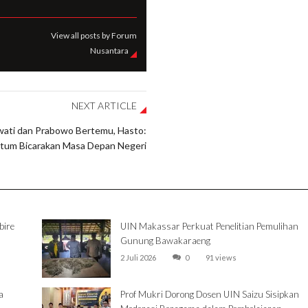
View all posts by Forum
Nusantara
NEXT ARTICLE
ati dan Prabowo Bertemu, Hasto:
um Bicarakan Masa Depan Negeri
bire
UIN Makassar Perkuat Penelitian Pemulihan
Gunung Bawakaraeng
2 Juli 2026
0
91 views
a
Prof Mukri Dorong Dosen UIN Saizu Sisipkan