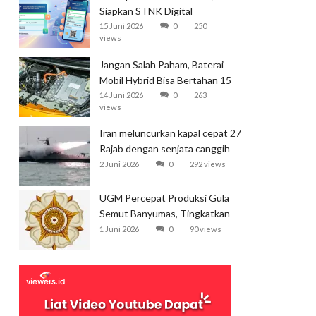
Siapkan STNK Digital
15 Juni 2026
0
250
views
Jangan Salah Paham, Baterai
Mobil Hybrid Bisa Bertahan 15
Tahun
14 Juni 2026
0
263
views
Iran meluncurkan kapal cepat 27
Rajab dengan senjata canggih
dan kecepatan tinggi
2 Juni 2026
0
292 views
UGM Percepat Produksi Gula
Semut Banyumas, Tingkatkan
Ekspor
1 Juni 2026
0
90 views