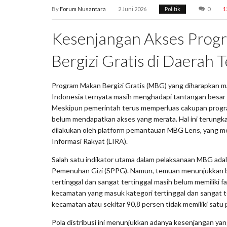
By
Forum Nusantara
2 Juni 2026
Politik
0
1
Kesenjangan Akses Prog
Bergizi Gratis di Daerah T
Program Makan Bergizi Gratis (MBG) yang diharapkan 
Indonesia ternyata masih menghadapi tantangan besar d
Meskipun pemerintah terus memperluas cakupan progra
belum mendapatkan akses yang merata. Hal ini terungkap
dilakukan oleh platform pemantauan MBG Lens, yang m
Informasi Rakyat (LIRA).
Salah satu indikator utama dalam pelaksanaan MBG ada
Pemenuhan Gizi (SPPG). Namun, temuan menunjukkan b
tertinggal dan sangat tertinggal masih belum memiliki fa
kecamatan yang masuk kategori tertinggal dan sangat t
kecamatan atau sekitar 90,8 persen tidak memiliki satu 
Pola distribusi ini menunjukkan adanya kesenjangan yan