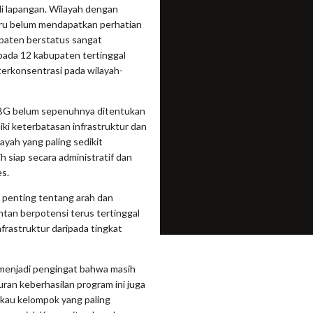
di lapangan. Wilayah dengan
tru belum mendapatkan perhatian
bupaten berstatus sangat
 pada 12 kabupaten tertinggal
erkonsentrasi pada wilayah-
MBG belum sepenuhnya ditentukan
ki keterbatasan infrastruktur dan
yah yang paling sedikit
h siap secara administratif dan
s.
n penting tentang arah dan
ntan berpotensi terus tertinggal
nfrastruktur daripada tingkat
i menjadi pengingat bahwa masih
an keberhasilan program ini juga
au kelompok yang paling