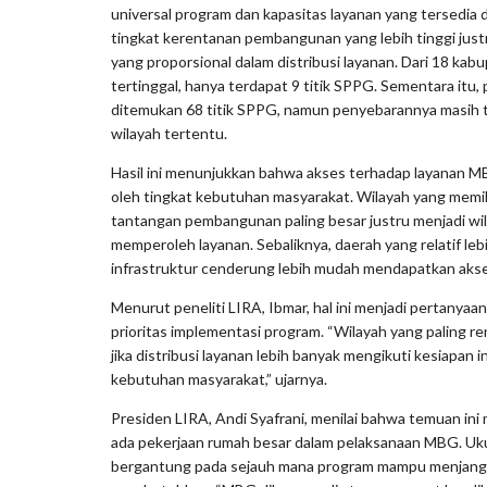
universal program dan kapasitas layanan yang tersedia 
tingkat kerentanan pembangunan yang lebih tinggi jus
yang proporsional dalam distribusi layanan. Dari 18 ka
tertinggal, hanya terdapat 9 titik SPPG. Sementara itu,
ditemukan 68 titik SPPG, namun penyebarannya masih t
wilayah tertentu.
Hasil ini menunjukkan bahwa akses terhadap layanan 
oleh tingkat kebutuhan masyarakat. Wilayah yang memili
tantangan pembangunan paling besar justru menjadi wila
memperoleh layanan. Sebaliknya, daerah yang relatif lebi
infrastruktur cenderung lebih mudah mendapatkan akse
Menurut peneliti LIRA, Ibmar, hal ini menjadi pertanyaa
prioritas implementasi program. “Wilayah yang paling re
jika distribusi layanan lebih banyak mengikuti kesiapan i
kebutuhan masyarakat,” ujarnya.
Presiden LIRA, Andi Syafrani, menilai bahwa temuan in
ada pekerjaan rumah besar dalam pelaksanaan MBG. Ukur
bergantung pada sejauh mana program mampu menjangk