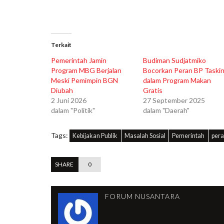
Terkait
Pemerintah Jamin
Budiman Sudjatmiko
Program MBG Berjalan
Bocorkan Peran BP Taski
Meski Pemimpin BGN
dalam Program Makan
Diubah
Gratis
2 Juni 2026
27 September 2025
dalam "Politik"
dalam "Daerah"
Tags:
Kebijakan Publik
Masalah Sosial
Pemerintah
pera
SHARE
0
FORUM NUSANTARA