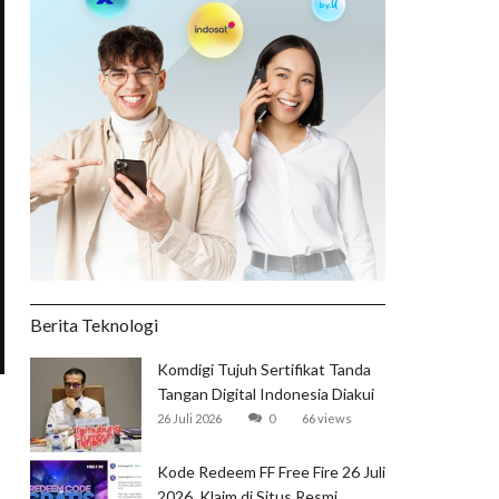
Berita Teknologi
Komdigi Tujuh Sertifikat Tanda
Tangan Digital Indonesia Diakui
Global
26 Juli 2026
0
66 views
Kode Redeem FF Free Fire 26 Juli
2026, Klaim di Situs Resmi