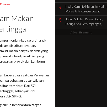
Pencocokan Fisik Objek
21 views
4
Kadis Kominfo Merangin Hadiri
Sengketa di Kelurahan Selamat
Monev Anti Korupsi Lewat
ram Makan
Zoom Dukung Penuh Desa
5
Judul :Sekolah Rakyat Cepu,
Sidolego Jadi Percontohan
Diduga Ada Penyimpangan,
Desa Anti Korupsi
ertinggal
Jadi Sorotan Publik
Advertisement
mampu menjangkau seluruh anak
alam distribusi layanan.
m ini, masih banyak daerah yang
 melalui hasil penelitian yang
erupakan proyek dari Lumbung
lah keberadaan Satuan Pelayanan
ahwa sebagian besar wilayah
silitas tersebut. Dari 574
ertinggal, sebanyak 521
pun titik SPPG.
g cukup besar antara target