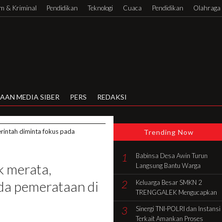
 & Kriminal
Pendidikan
Teknologi
Cuaca
Pendidikan
Olahraga
AAN MEDIA SIBER
PERS
REDAKSI
rintah diminta fokus pada
Trending Now
1
Babinsa Desa Awin Turun
k merata,
Langsung Bantu Warga
Gotong Royong Bangun Rumah
2
da pemerataan di
Keluarga Besar SMKN 2
di Batang Hari
TRENGGALEK Mengucapkan
Selamat HUT Ke-81 RI
3
Sinergi TNI-POLRI dan Instansi
Terkait Amankan Proses