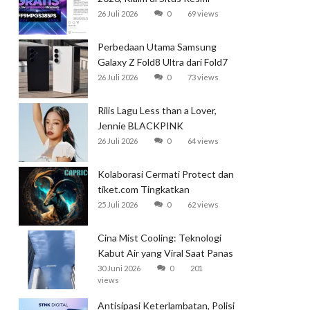
Garena
26 Juli 2026
0
69 views
Perbedaan Utama Samsung
Galaxy Z Fold8 Ultra dari Fold7
26 Juli 2026
0
73 views
Rilis Lagu Less than a Lover,
Jennie BLACKPINK
Mendominasi Tangga Lagu
26 Juli 2026
0
64 views
Global
Kolaborasi Cermati Protect dan
tiket.com Tingkatkan
Perlindungan Perjalanan Kereta
25 Juli 2026
0
62 views
Cina Mist Cooling: Teknologi
Kabut Air yang Viral Saat Panas
Ekstrem
30 Juni 2026
0
201
views
Antisipasi Keterlambatan, Polisi