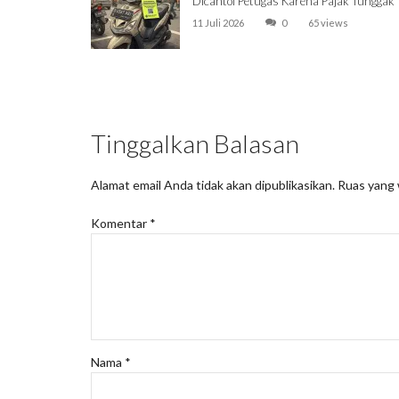
Dicantol Petugas Karena Pajak Tunggak
11 Juli 2026
0
65 views
Tinggalkan Balasan
Alamat email Anda tidak akan dipublikasikan.
Ruas yang 
Komentar
*
Nama
*