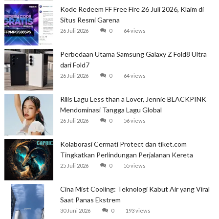
Kode Redeem FF Free Fire 26 Juli 2026, Klaim di
Situs Resmi Garena
26 Juli 2026
0
64 views
Perbedaan Utama Samsung Galaxy Z Fold8 Ultra
dari Fold7
26 Juli 2026
0
64 views
Rilis Lagu Less than a Lover, Jennie BLACKPINK
Mendominasi Tangga Lagu Global
26 Juli 2026
0
56 views
Kolaborasi Cermati Protect dan tiket.com
Tingkatkan Perlindungan Perjalanan Kereta
25 Juli 2026
0
55 views
Cina Mist Cooling: Teknologi Kabut Air yang Viral
Saat Panas Ekstrem
30 Juni 2026
0
193 views