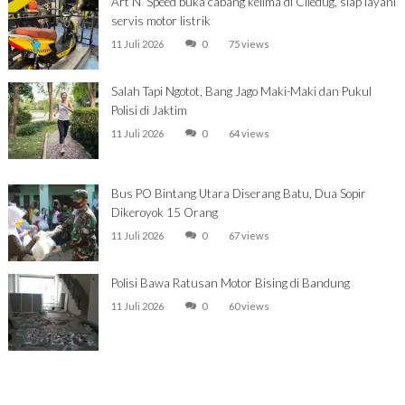
Art N’ Speed buka cabang kelima di Ciledug, siap layani
servis motor listrik
11 Juli 2026
0
75 views
Salah Tapi Ngotot, Bang Jago Maki-Maki dan Pukul
Polisi di Jaktim
11 Juli 2026
0
64 views
Bus PO Bintang Utara Diserang Batu, Dua Sopir
Dikeroyok 15 Orang
11 Juli 2026
0
67 views
Polisi Bawa Ratusan Motor Bising di Bandung
11 Juli 2026
0
60 views