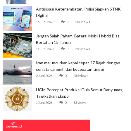
Antisipasi Keterlambatan, Polisi Siapkan STNK
Digital
15 Juni 2026
0
241 views
Jangan Salah Paham, Baterai Mobil Hybrid Bisa
Bertahan 15 Tahun
14 Juni 2026
0
253 views
Iran meluncurkan kapal cepat 27 Rajab dengan
senjata canggih dan kecepatan tinggi
2 Juni 2026
0
285 views
UGM Percepat Produksi Gula Semut Banyumas,
Tingkatkan Ekspor
1 Juni 2026
0
83 views