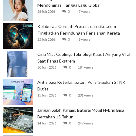
Mendominasi Tangga Lagu Global
26 Juli 2026
0
47 views
Kolaborasi Cermati Protect dan tiket.com
Tingkatkan Perlindungan Perjalanan Kereta
25 Juli 2026
0
48 views
Cina Mist Cooling: Teknologi Kabut Air yang Viral
Saat Panas Ekstrem
30 Juni 2026
0
184 views
Antisipasi Keterlambatan, Polisi Siapkan STNK
Digital
15 Juni 2026
0
231 views
Jangan Salah Paham, Baterai Mobil Hybrid Bisa
Bertahan 15 Tahun
14 Juni 2026
0
247 views