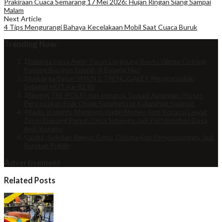
Prakiraan Cuaca Semarang 17 Mei 2026: Hujan Ringan Siang Sampai
Malam
Next Article
4 Tips Mengurangi Bahaya Kecelakaan Mobil Saat Cuaca Buruk
Trending Now
1
Babinsa Desa Awin Turun Langsung Bantu Warga Gotong
Royong Bangun Rumah di Batang Hari
2
Keluarga Besar SMKN 2 TRENGGALEK Mengucapkan
Selamat HUT Ke-81 RI
3
Sinergi TNI-POLRI dan Instansi Terkait Amankan Proses
Pencocokan Fisik Objek Sengketa di Kelurahan Selamat
4
Kadis Kominfo Merangin Hadiri Monev Anti Korupsi Lewat
Zoom Dukung Penuh Desa Sidolego Jadi Percontohan Desa
Anti Korupsi
5
Judul :Sekolah Rakyat Cepu, Diduga Ada Penyimpangan, Jadi
Sorotan Publik
Advertisement
Related Posts