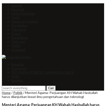
Daerah
Nasional
Lintas Peristiwa
Opini
Hukum & Kriminal
Pendidikan
Teknologi
Cuaca
Pendidikan
Olahraga
Politik
Otomotif
Beranda
Download
PEDOMAN PEMBERITAAN MEDIA SIBER
PERS
Redaksi
Home
/
Politik
/
Menteri Agama: Perjuangan KH Wahab Hasbullah
harus dilanjutkan lewat ilmu pengetahuan dan teknologi
Menteri Agama: Perjuangan KH Wahab Hasbullah harus