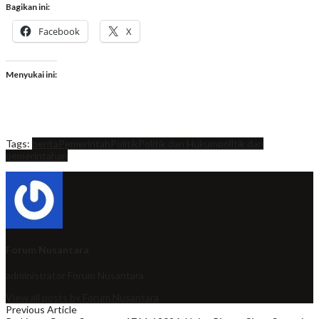
Bagikan ini:
Facebook
X
Menyukai ini:
Tags:
berita
Pemerintah
Politik
Politik dan Hukum
politik dan
pemerintahan
Forum Nusantara
administrator
Forum Nusantara
View all posts by Forum Nusantara
Previous Article