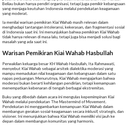
Beliau bukan hanya pendiri organisasi, tetapi juga pemikir kebangsaan
yang menjaga keutuhan Indonesia melalui pendekatan keagamaan
yang moderat.
Ia menilai warisan pemikiran Kiai Wahab masih relevan dalam
menghadapi tantangan intoleransi, kekerasan, dan fragmentasi sosial
di Indonesia saat ini. Ini menunjukkan bahwa pemikiran Kiai Wahab
tidak hanya relevan di masa lalu, tetapi juga bisa menjadi solusi bagi
masalah yang ada saat ini.
Warisan Pemikiran Kiai Wahab Hasbullah
Perwakilan keluarga besar KH Wahab Hasbullah, Ita Rahmawati,
menyebut Kiai Wahab sebagai arsitek dialektika moderasi yang
mampu memadukan nilai keagamaan dan kebangsaan dalam satu
napas perjuangan. Menurutnya, Kiai Wahab mengajarkan bahwa
moderasi bukan berarti kehilangan pendirian, tetapi kemampuan
menempatkan kebenaran di tengah berbagai ekstremitas.
Buku yang dibedah dalam acara ini mengulas kepemimpinan Kiai
Wahab melalui pendekatan The Mastermind of Movement.
Pendekatan ini menggambarkan kemampuan Kiai Wahab dalam
membangun gerakan sosial-keagamaan secara inklusif, strategis, dan
visioner. Ini menunjukkan bahwa Kiai Wahab memiliki visi jauh ke
depan dalam membangun komunitas yang harmonis.