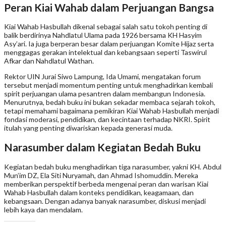
Peran Kiai Wahab dalam Perjuangan Bangsa
Kiai Wahab Hasbullah dikenal sebagai salah satu tokoh penting di
balik berdirinya Nahdlatul Ulama pada 1926 bersama KH Hasyim
Asy’ari. Ia juga berperan besar dalam perjuangan Komite Hijaz serta
menggagas gerakan intelektual dan kebangsaan seperti Taswirul
Afkar dan Nahdlatul Wathan.
Rektor UIN Jurai Siwo Lampung, Ida Umami, mengatakan forum
tersebut menjadi momentum penting untuk menghadirkan kembali
spirit perjuangan ulama pesantren dalam membangun Indonesia.
Menurutnya, bedah buku ini bukan sekadar membaca sejarah tokoh,
tetapi memahami bagaimana pemikiran Kiai Wahab Hasbullah menjadi
fondasi moderasi, pendidikan, dan kecintaan terhadap NKRI. Spirit
itulah yang penting diwariskan kepada generasi muda.
Narasumber dalam Kegiatan Bedah Buku
Kegiatan bedah buku menghadirkan tiga narasumber, yakni KH. Abdul
Mun’im DZ, Ela Siti Nuryamah, dan Ahmad Ishomuddin. Mereka
memberikan perspektif berbeda mengenai peran dan warisan Kiai
Wahab Hasbullah dalam konteks pendidikan, keagamaan, dan
kebangsaan. Dengan adanya banyak narasumber, diskusi menjadi
lebih kaya dan mendalam.