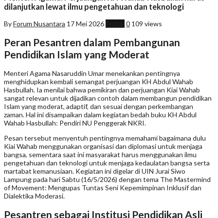
dilanjutkan lewat ilmu pengetahuan dan teknologi
By
Forum Nusantara
17 Mei 2026
Politik
0
109 views
Peran Pesantren dalam Pembangunan
Pendidikan Islam yang Moderat
Menteri Agama Nasaruddin Umar menekankan pentingnya
menghidupkan kembali semangat perjuangan KH Abdul Wahab
Hasbullah. Ia menilai bahwa pemikiran dan perjuangan Kiai Wahab
sangat relevan untuk dijadikan contoh dalam membangun pendidikan
Islam yang moderat, adaptif, dan sesuai dengan perkembangan
zaman. Hal ini disampaikan dalam kegiatan bedah buku KH Abdul
Wahab Hasbullah: Pendiri NU Penggerak NKRI.
Pesan tersebut menyentuh pentingnya memahami bagaimana dulu
Kiai Wahab menggunakan organisasi dan diplomasi untuk menjaga
bangsa, sementara saat ini masyarakat harus menggunakan ilmu
pengetahuan dan teknologi untuk menjaga kedaulatan bangsa serta
martabat kemanusiaan. Kegiatan ini digelar di UIN Jurai Siwo
Lampung pada hari Sabtu (16/5/2026) dengan tema The Mastermind
of Movement: Mengupas Tuntas Seni Kepemimpinan Inklusif dan
Dialektika Moderasi.
Pesantren sebagai Institusi Pendidikan Asli