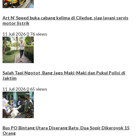
Art N’ Speed buka cabang kelima di Ciledug, siap layani servis
motor listrik
11 Juli 2026
0
76 views
Salah Tapi Ngotot, Bang Jago Maki-Maki dan Pukul Polisi di
Jaktim
11 Juli 2026
0
65 views
Bus PO Bintang Utara Diserang Batu, Dua Sopir Dikeroyok 15
Orang