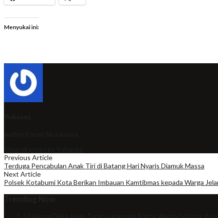
Menyukai ini:
Yohanes
author
Forum Nusantara
View all posts by Yohanes
Previous Article
Terduga Pencabulan Anak Tiri di Batang Hari Nyaris Diamuk Massa
Next Article
Polsek Kotabumi Kota Berikan Imbauan Kamtibmas kepada Warga Jela
Trending Now
1
Babinsa Desa Awin Turun Langsung Bantu Warga Gotong Royo