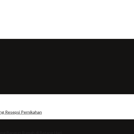
ng Resepsi Pernikahan
ng Bangun Rumah di Batang Hari