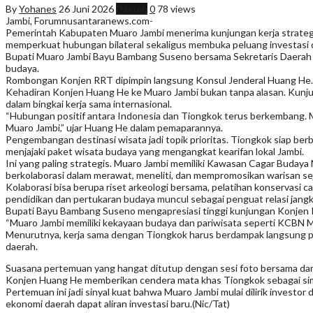
By
Yohanes
26 Juni 2026
Daerah
0
78 views
Jambi, Forumnusantaranews.com-
Pemerintah Kabupaten Muaro Jambi menerima kunjungan kerja strategis
memperkuat hubungan bilateral sekaligus membuka peluang investasi da
Bupati Muaro Jambi Bayu Bambang Suseno bersama Sekretaris Daerah
budaya.
Rombongan Konjen RRT dipimpin langsung Konsul Jenderal Huang He. Tur
Kehadiran Konjen Huang He ke Muaro Jambi bukan tanpa alasan. Kunju
dalam bingkai kerja sama internasional.
“Hubungan positif antara Indonesia dan Tiongkok terus berkembang.
Muaro Jambi,” ujar Huang He dalam pemaparannya.
Pengembangan destinasi wisata jadi topik prioritas. Tiongkok siap ber
menjajaki paket wisata budaya yang mengangkat kearifan lokal Jambi.
Ini yang paling strategis. Muaro Jambi memiliki Kawasan Cagar Buda
berkolaborasi dalam merawat, meneliti, dan mempromosikan warisan se
Kolaborasi bisa berupa riset arkeologi bersama, pelatihan konservasi 
pendidikan dan pertukaran budaya muncul sebagai penguat relasi jangk
Bupati Bayu Bambang Suseno mengapresiasi tinggi kunjungan Konjen RR
“Muaro Jambi memiliki kekayaan budaya dan pariwisata seperti KCBN Mu
Menurutnya, kerja sama dengan Tiongkok harus berdampak langsung pad
daerah.
Suasana pertemuan yang hangat ditutup dengan sesi foto bersama dan
Konjen Huang He memberikan cendera mata khas Tiongkok sebagai sim
Pertemuan ini jadi sinyal kuat bahwa Muaro Jambi mulai dilirik investor
ekonomi daerah dapat aliran investasi baru.(Nic/Tat)