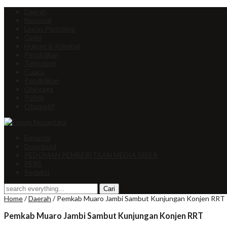
Daerah
Nasional
Lintas Peristiwa
Opini
Hukum & Kriminal
Pendidikan
Teknologi
Cuaca
Pendidikan
Olahraga
Politik
Otomotif
Beranda
Download
PEDOMAN PEMBERITAAN MEDIA SIBER
PERS
Redaksi
Home
/
Daerah
/
Pemkab Muaro Jambi Sambut Kunjungan Konjen RRT
Pemkab Muaro Jambi Sambut Kunjungan Konjen RRT