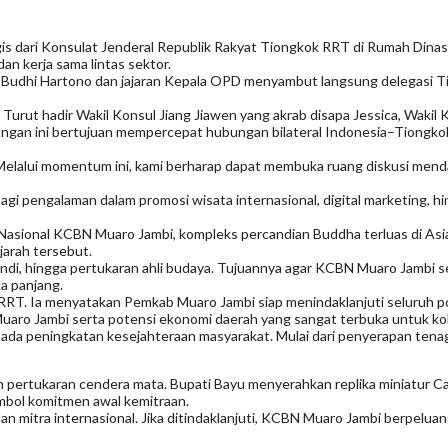
 dari Konsulat Jenderal Republik Rakyat Tiongkok RRT di Rumah Dinas B
n kerja sama lintas sektor.
 Budhi Hartono dan jajaran Kepala OPD menyambut langsung delegasi T
ut hadir Wakil Konsul Jiang Jiawen yang akrab disapa Jessica, Wakil K
ngan ini bertujuan mempercepat hubungan bilateral Indonesia–Tiongkok 
 Melalui momentum ini, kami berharap dapat membuka ruang diskusi me
bagi pengalaman dalam promosi wisata internasional, digital marketing, 
ya Nasional KCBN Muaro Jambi, kompleks percandian Buddha terluas di 
jarah tersebut.
candi, hingga pertukaran ahli budaya. Tujuannya agar KCBN Muaro Jambi s
a panjang.
T. Ia menyatakan Pemkab Muaro Jambi siap menindaklanjuti seluruh poi
aro Jambi serta potensi ekonomi daerah yang sangat terbuka untuk kolab
a peningkatan kesejahteraan masyarakat. Mulai dari penyerapan tenaga
 pertukaran cendera mata. Bupati Bayu menyerahkan replika miniatur 
bol komitmen awal kemitraan.
 dan mitra internasional. Jika ditindaklanjuti, KCBN Muaro Jambi berpelu