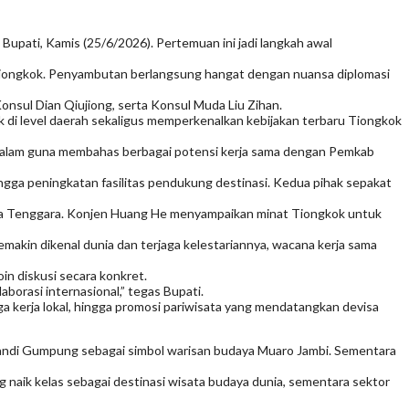
upati, Kamis (25/6/2026). Pertemuan ini jadi langkah awal
iongkok. Penyambutan berlangsung hangat dengan nuansa diplomasi
onsul Dian Qiujiong, serta Konsul Muda Liu Zihan.
di level daerah sekaligus memperkenalkan kebijakan terbaru Tiongkok
ndalam guna membahas berbagai potensi kerja sama dengan Pemkab
hingga peningkatan fasilitas pendukung destinasi. Kedua pihak sepakat
Asia Tenggara. Konjen Huang He menyampaikan minat Tiongkok untuk
emakin dikenal dunia dan terjaga kelestariannya, wacana kerja sama
n diskusi secara konkret.
orasi internasional,” tegas Bupati.
 kerja lokal, hingga promosi pariwisata yang mendatangkan devisa
Candi Gumpung sebagai simbol warisan budaya Muaro Jambi. Sementara
ang naik kelas sebagai destinasi wisata budaya dunia, sementara sektor