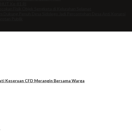
 HUT Ke-81 RI
cokan Fisik Objek Sengketa di Kelurahan Selamat
om Dukung Penuh Desa Sidolego Jadi Percontohan Desa Anti Korupsi
rotan Publik
mati Keseruan CFD Merangin Bersama Warga
t