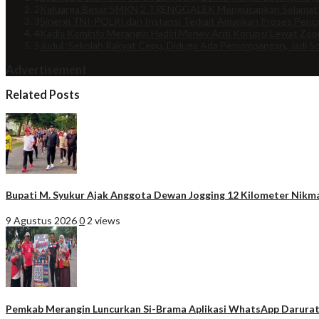
2
Keluarga Besar SMKN 2 TRENGGALEK Mengucapkan Selamat
3
Sinergi TNI-POLRI dan Instansi Terkait Amankan Proses Penco
4
Kadis Kominfo Merangin Hadiri Monev Anti Korupsi Lewat Zo
5
Judul :Sekolah Rakyat Cepu, Diduga Ada Penyimpangan, Jadi So
Advertisement
Related Posts
Bupati M. Syukur Ajak Anggota Dewan Jogging 12 Kilometer Nik
9 Agustus 2026
0
2 views
Pemkab Merangin Luncurkan Si-Brama Aplikasi WhatsApp Darura