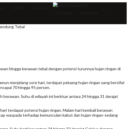
aga
Politik
Otomotif
Beranda
Download
Mendung Tebal
rawan hingga berawan tebal dengan potensi turunnya hujan ringan di
mun menjelang sore hari, terdapat peluang hujan ringan yang bersifat
encapai 70 hingga 95 persen.
 berawan. Suhu di wilayah ini berkisar antara 24 hingga 31 derajat
 hari terdapat potensi hujan ringan. Malam hari kembali berawan
tetap waspada terhadap kemunculan kabut dan hujan ringan-sedang
ringan. Suhu berkisar antara 24 hingga 32 derajat Celsius dengan