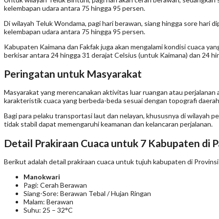
kelembapan udara antara 75 hingga 95 persen.
Di wilayah Teluk Wondama, pagi hari berawan, siang hingga sore hari dip
kelembapan udara antara 75 hingga 95 persen.
Kabupaten Kaimana dan Fakfak juga akan mengalami kondisi cuaca yang re
berkisar antara 24 hingga 31 derajat Celsius (untuk Kaimana) dan 24 h
Peringatan untuk Masyarakat
Masyarakat yang merencanakan aktivitas luar ruangan atau perjalanan a
karakteristik cuaca yang berbeda-beda sesuai dengan topografi daera
Bagi para pelaku transportasi laut dan nelayan, khususnya di wilayah p
tidak stabil dapat memengaruhi keamanan dan kelancaran perjalanan.
Detail Prakiraan Cuaca untuk 7 Kabupaten di 
Berikut adalah detail prakiraan cuaca untuk tujuh kabupaten di Provin
Manokwari
Pagi: Cerah Berawan
Siang-Sore: Berawan Tebal / Hujan Ringan
Malam: Berawan
Suhu: 25 – 32°C