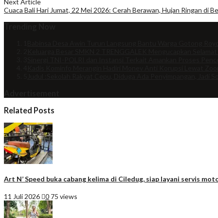
Next Article
Cuaca Bali Hari Jumat, 22 Mei 2026: Cerah Berawan, Hujan Ringan di Be
Trending Now
1
Babinsa Desa Awin Turun Langsung Bantu Warga Gotong Royo
2
Keluarga Besar SMKN 2 TRENGGALEK Mengucapkan Selamat
3
Sinergi TNI-POLRI dan Instansi Terkait Amankan Proses Penco
4
Kadis Kominfo Merangin Hadiri Monev Anti Korupsi Lewat Zo
5
Judul :Sekolah Rakyat Cepu, Diduga Ada Penyimpangan, Jadi So
Advertisement
Related Posts
Art N’ Speed buka cabang kelima di Ciledug, siap layani servis moto
11 Juli 2026
0
75 views