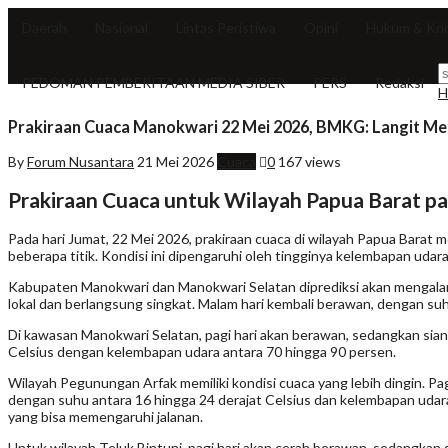
Daerah
Nasional
Lintas Peristiwa
Opini
Hukum & Kri
PEDOMAN PEMBERITAAN MEDIA SIBER
PERS
Redaksi
H
Prakiraan Cuaca Manokwari 22 Mei 2026, BMKG: Langit M
By
Forum Nusantara
21 Mei 2026
Cuaca
0
167 views
Prakiraan Cuaca untuk Wilayah Papua Barat p
Pada hari Jumat, 22 Mei 2026, prakiraan cuaca di wilayah Papua Barat 
beberapa titik. Kondisi ini dipengaruhi oleh tingginya kelembapan udar
Kabupaten Manokwari dan Manokwari Selatan diprediksi akan mengalami 
lokal dan berlangsung singkat. Malam hari kembali berawan, dengan su
Di kawasan Manokwari Selatan, pagi hari akan berawan, sedangkan siang 
Celsius dengan kelembapan udara antara 70 hingga 90 persen.
Wilayah Pegunungan Arfak memiliki kondisi cuaca yang lebih dingin. Pag
dengan suhu antara 16 hingga 24 derajat Celsius dan kelembapan udar
yang bisa memengaruhi jalanan.
Untuk wilayah Teluk Bintuni, pagi hari akan cerah berawan, sedangkan s