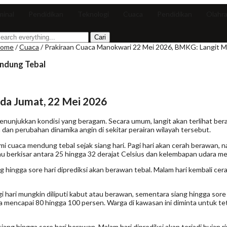
minal
Pendidikan
Teknologi
Cuaca
Pendidikan
Olahr
ome
/
Cuaca
/
Prakiraan Cuaca Manokwari 22 Mei 2026, BMKG: Langit 
endung Tebal
ada Jumat, 22 Mei 2026
menunjukkan kondisi yang beragam. Secara umum, langit akan terlihat be
a dan perubahan dinamika angin di sekitar perairan wilayah tersebut.
cuaca mendung tebal sejak siang hari. Pagi hari akan cerah berawan, na
hu berkisar antara 25 hingga 32 derajat Celsius dan kelembapan udara m
hingga sore hari diprediksi akan berawan tebal. Malam hari kembali cerah
i hari mungkin diliputi kabut atau berawan, sementara siang hingga sore
a mencapai 80 hingga 100 persen. Warga di kawasan ini diminta untuk 
iang hingga sore hari berawan. Malam hari diprediksi akan terjadi hujan 