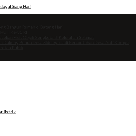
dugul Siang Hari
ng Bangun Rumah di Batang Hari
 HUT Ke-81 RI
cokan Fisik Objek Sengketa di Kelurahan Selamat
om Dukung Penuh Desa Sidolego Jadi Percontohan Desa Anti Korupsi
rotan Publik
r listrik