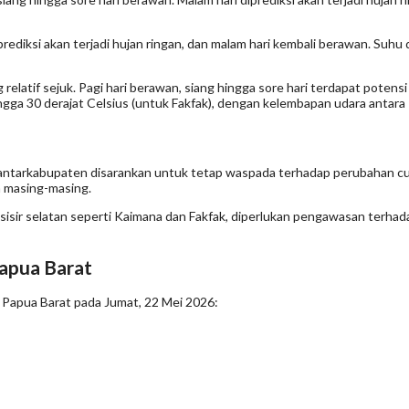
rediksi akan terjadi hujan ringan, dan malam hari kembali berawan. Suhu d
latif sejuk. Pagi hari berawan, siang hingga sore hari terdapat potensi 
ingga 30 derajat Celsius (untuk Fakfak), dengan kelembapan udara antara
ntarkabupaten disarankan untuk tetap waspada terhadap perubahan cuaca 
h masing-masing.
esisir selatan seperti Kaimana dan Fakfak, diperlukan pengawasan terhad
Papua Barat
si Papua Barat pada Jumat, 22 Mei 2026: