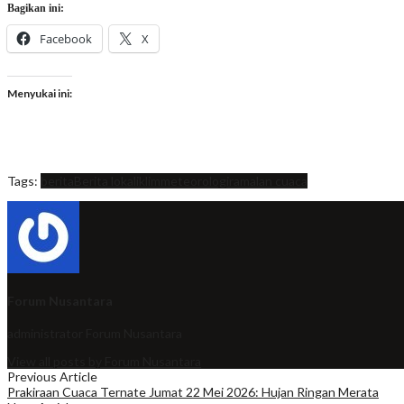
Bagikan ini:
Facebook
X
Menyukai ini:
Tags:
berita
Berita lokal
iklim
meteorologi
ramalan cuaca
Forum Nusantara
administrator
Forum Nusantara
View all posts by Forum Nusantara
Previous Article
Prakiraan Cuaca Ternate Jumat 22 Mei 2026: Hujan Ringan Merata