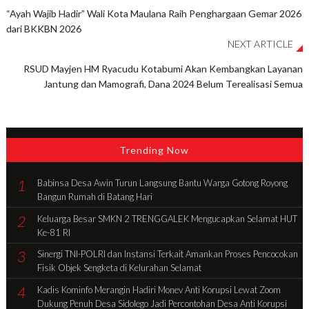
“Ayah Wajib Hadir” Wali Kota Maulana Raih Penghargaan Gemar 2026
dari BKKBN 2026
NEXT ARTICLE
RSUD Mayjen HM Ryacudu Kotabumi Akan Kembangkan Layanan
Jantung dan Mamografi, Dana 2024 Belum Terealisasi Semua
Trending Now
1
Babinsa Desa Awin Turun Langsung Bantu Warga Gotong Royong
Bangun Rumah di Batang Hari
2
Keluarga Besar SMKN 2 TRENGGALEK Mengucapkan Selamat HUT
Ke-81 RI
3
Sinergi TNI-POLRI dan Instansi Terkait Amankan Proses Pencocokan
Fisik Objek Sengketa di Kelurahan Selamat
4
Kadis Kominfo Merangin Hadiri Monev Anti Korupsi Lewat Zoom
Dukung Penuh Desa Sidolego Jadi Percontohan Desa Anti Korupsi