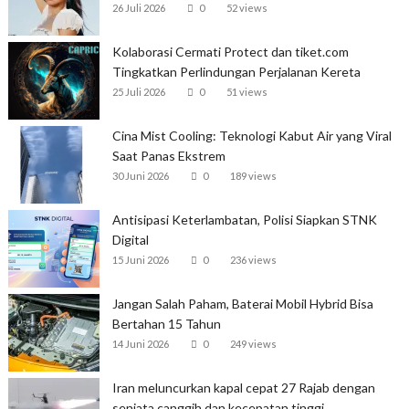
26 Juli 2026
0
52 views
Kolaborasi Cermati Protect dan tiket.com
Tingkatkan Perlindungan Perjalanan Kereta
25 Juli 2026
0
51 views
Cina Mist Cooling: Teknologi Kabut Air yang Viral
Saat Panas Ekstrem
30 Juni 2026
0
189 views
Antisipasi Keterlambatan, Polisi Siapkan STNK
Digital
15 Juni 2026
0
236 views
Jangan Salah Paham, Baterai Mobil Hybrid Bisa
Bertahan 15 Tahun
14 Juni 2026
0
249 views
Iran meluncurkan kapal cepat 27 Rajab dengan
senjata canggih dan kecepatan tinggi