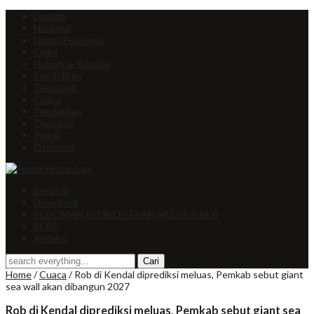
Daerah
Nasional
Lintas Peristiwa
Opini
Hukum & Kriminal
Pendidikan
Teknologi
Cuaca
Pendidikan
Olahraga
Politik
Otomotif
Beranda
Download
PEDOMAN PEMBERITAAN MEDIA SIBER
PERS
Redaksi
Home
/
Cuaca
/
Rob di Kendal diprediksi meluas, Pemkab sebut giant
sea wall akan dibangun 2027
Rob di Kendal diprediksi meluas, Pemkab sebut giant sea