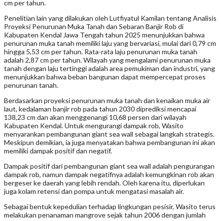
cm per tahun.
Penelitian lain yang dilakukan oleh Lutfiyatul Kamilan tentang Analisis
Proyeksi Penurunan Muka Tanah dan Sebaran Banjir Rob di
Kabupaten Kendal Jawa Tengah tahun 2025 menunjukkan bahwa
penurunan muka tanah memiliki laju yang bervariasi, mulai dari 0,79 cm
hingga 5,53 cm per tahun. Rata-rata laju penurunan muka tanah
adalah 2,87 cm per tahun. Wilayah yang mengalami penurunan muka
tanah dengan laju tertinggi adalah area pemukiman dan industri, yang
menunjukkan bahwa beban bangunan dapat mempercepat proses
penurunan tanah.
Berdasarkan proyeksi penurunan muka tanah dan kenaikan muka air
laut, kedalaman banjir rob pada tahun 2030 diprediksi mencapai
138,23 cm dan akan menggenangi 10,68 persen dari wilayah
Kabupaten Kendal. Untuk mengurangi dampak rob, Wasito
menyarankan pembangunan giant sea wall sebagai langkah strategis.
Meskipun demikian, ia juga menyatakan bahwa pembangunan ini akan
memiliki dampak positif dan negatif.
Dampak positif dari pembangunan giant sea wall adalah pengurangan
dampak rob, namun dampak negatifnya adalah kemungkinan rob akan
bergeser ke daerah yang lebih rendah. Oleh karena itu, diperlukan
juga kolam retensi dan pompa untuk mengatasi masalah air.
Sebagai bentuk kepedulian terhadap lingkungan pesisir, Wasito terus
melakukan penanaman mangrove sejak tahun 2006 dengan jumlah