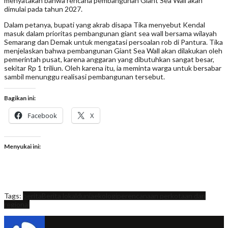
menyatakan bahwa rencana pembangunan Giant Sea Wall akan
dimulai pada tahun 2027.
Dalam petanya, bupati yang akrab disapa Tika menyebut Kendal
masuk dalam prioritas pembangunan giant sea wall bersama wilayah
Semarang dan Demak untuk mengatasi persoalan rob di Pantura. Tika
menjelaskan bahwa pembangunan Giant Sea Wall akan dilakukan oleh
pemerintah pusat, karena anggaran yang dibutuhkan sangat besar,
sekitar Rp 1 triliun. Oleh karena itu, ia meminta warga untuk bersabar
sambil menunggu realisasi pembangunan tersebut.
Bagikan ini:
Facebook
X
Menyukai ini:
Tags:
berita
Berita lokal
dunia
ekologi
perencanaan perkotaan dan
regional