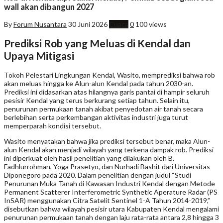
wall akan dibangun 2027
By
Forum Nusantara
30 Juni 2026
Cuaca
0
100 views
Prediksi Rob yang Meluas di Kendal dan
Upaya Mitigasi
Tokoh Pelestari Lingkungan Kendal, Wasito, memprediksi bahwa rob
akan meluas hingga ke Alun-alun Kendal pada tahun 2030-an.
Prediksi ini didasarkan atas hilangnya garis pantai di hampir seluruh
pesisir Kendal yang terus berkurang setiap tahun. Selain itu,
penurunan permukaan tanah akibat penyedotan air tanah secara
berlebihan serta perkembangan aktivitas industri juga turut
memperparah kondisi tersebut.
Wasito menyatakan bahwa jika prediksi tersebut benar, maka Alun-
alun Kendal akan menjadi wilayah yang terkena dampak rob. Prediksi
ini diperkuat oleh hasil penelitian yang dilakukan oleh B.
Fadhlurrohman, Yoga Prasetyo, dan Nurhadi Bashit dari Universitas
Diponegoro pada 2020. Dalam penelitian dengan judul “Studi
Penurunan Muka Tanah di Kawasan Industri Kendal dengan Metode
Permanent Scatterer Interferometric Synthetic Aperature Radar (PS
InSAR) menggunakan Citra Satelit Sentinel 1-A Tahun 2014-2019,”
disebutkan bahwa wilayah pesisir utara Kabupaten Kendal mengalami
penurunan permukaan tanah dengan laju rata-rata antara 2,8 hingga 3