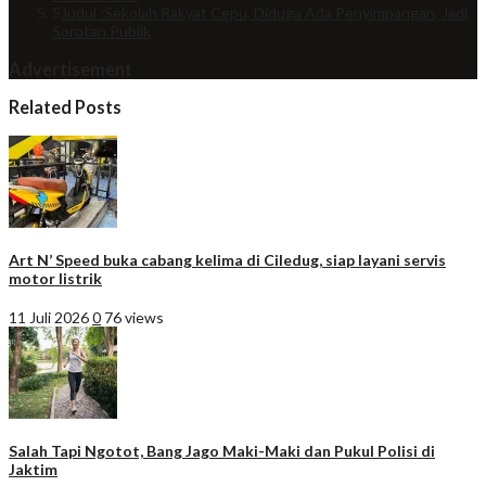
5
Judul :Sekolah Rakyat Cepu, Diduga Ada Penyimpangan, Jadi
Sorotan Publik
Advertisement
Related Posts
Art N’ Speed buka cabang kelima di Ciledug, siap layani servis
motor listrik
11 Juli 2026
0
76 views
Salah Tapi Ngotot, Bang Jago Maki-Maki dan Pukul Polisi di
Jaktim