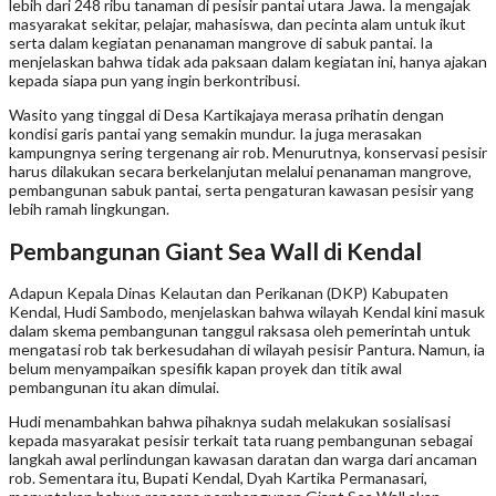
lebih dari 248 ribu tanaman di pesisir pantai utara Jawa. Ia mengajak
masyarakat sekitar, pelajar, mahasiswa, dan pecinta alam untuk ikut
serta dalam kegiatan penanaman mangrove di sabuk pantai. Ia
menjelaskan bahwa tidak ada paksaan dalam kegiatan ini, hanya ajakan
kepada siapa pun yang ingin berkontribusi.
Wasito yang tinggal di Desa Kartikajaya merasa prihatin dengan
kondisi garis pantai yang semakin mundur. Ia juga merasakan
kampungnya sering tergenang air rob. Menurutnya, konservasi pesisir
harus dilakukan secara berkelanjutan melalui penanaman mangrove,
pembangunan sabuk pantai, serta pengaturan kawasan pesisir yang
lebih ramah lingkungan.
Pembangunan Giant Sea Wall di Kendal
Adapun Kepala Dinas Kelautan dan Perikanan (DKP) Kabupaten
Kendal, Hudi Sambodo, menjelaskan bahwa wilayah Kendal kini masuk
dalam skema pembangunan tanggul raksasa oleh pemerintah untuk
mengatasi rob tak berkesudahan di wilayah pesisir Pantura. Namun, ia
belum menyampaikan spesifik kapan proyek dan titik awal
pembangunan itu akan dimulai.
Hudi menambahkan bahwa pihaknya sudah melakukan sosialisasi
kepada masyarakat pesisir terkait tata ruang pembangunan sebagai
langkah awal perlindungan kawasan daratan dan warga dari ancaman
rob. Sementara itu, Bupati Kendal, Dyah Kartika Permanasari,