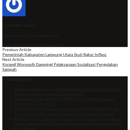
Forum Nusantara
administrator
Forum Nusantara
View all posts by Forum Nusantara
Previous Article
Pemerintah Kabupaten Lampung Utara Ikuti Rakor Inflasi.
Next Article
Koramil Wonoasih Dampingi Pelaksanaan Sosialisasi Pengolahan
Sampah
Trending Now
1
Babinsa Desa Awin Turun Langsung Bantu Warga Gotong
Royong Bangun Rumah di Batang Hari
2
Keluarga Besar SMKN 2 TRENGGALEK Mengucapkan
Selamat HUT Ke-81 RI
3
Sinergi TNI-POLRI dan Instansi Terkait Amankan Proses
Pencocokan Fisik Objek Sengketa di Kelurahan Selamat
4
Kadis Kominfo Merangin Hadiri Monev Anti Korupsi Lewat
Zoom Dukung Penuh Desa Sidolego Jadi Percontohan Desa
Anti Korupsi