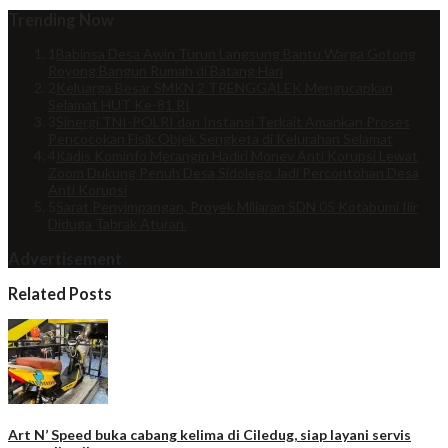
Trending Now
1
Babinsa Desa Awin Turun Langsung Bantu Warga Gotong
Royong Bangun Rumah di Batang Hari
2
Keluarga Besar SMKN 2 TRENGGALEK Mengucapkan
Selamat HUT Ke-81 RI
3
Sinergi TNI-POLRI dan Instansi Terkait Amankan Proses
Pencocokan Fisik Objek Sengketa di Kelurahan Selamat
4
Kadis Kominfo Merangin Hadiri Monev Anti Korupsi Lewat
Zoom Dukung Penuh Desa Sidolego Jadi Percontohan Desa
Anti Korupsi
5
Sarat Penyimpangan, Proyek Miliaran SDN 05 Kotabumi Ilir
Diduga Tabrak Aturan.
Advertisement
Related Posts
Art N’ Speed buka cabang kelima di Ciledug, siap layani servis