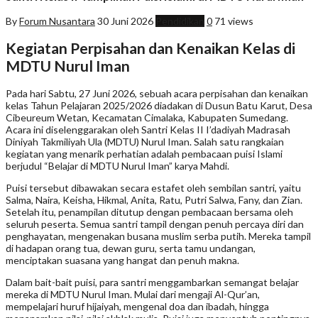
By
Forum Nusantara
30 Juni 2026
Pendidikan
0
71 views
Kegiatan Perpisahan dan Kenaikan Kelas di
MDTU Nurul Iman
Pada hari Sabtu, 27 Juni 2026, sebuah acara perpisahan dan kenaikan
kelas Tahun Pelajaran 2025/2026 diadakan di Dusun Batu Karut, Desa
Cibeureum Wetan, Kecamatan Cimalaka, Kabupaten Sumedang.
Acara ini diselenggarakan oleh Santri Kelas II I’dadiyah Madrasah
Diniyah Takmiliyah Ula (MDTU) Nurul Iman. Salah satu rangkaian
kegiatan yang menarik perhatian adalah pembacaan puisi Islami
berjudul “Belajar di MDTU Nurul Iman” karya Mahdi.
Puisi tersebut dibawakan secara estafet oleh sembilan santri, yaitu
Salma, Naira, Keisha, Hikmal, Anita, Ratu, Putri Salwa, Fany, dan Zian.
Setelah itu, penampilan ditutup dengan pembacaan bersama oleh
seluruh peserta. Semua santri tampil dengan penuh percaya diri dan
penghayatan, mengenakan busana muslim serba putih. Mereka tampil
di hadapan orang tua, dewan guru, serta tamu undangan,
menciptakan suasana yang hangat dan penuh makna.
Dalam bait-bait puisi, para santri menggambarkan semangat belajar
mereka di MDTU Nurul Iman. Mulai dari mengaji Al-Qur’an,
mempelajari huruf hijaiyah, mengenal doa dan ibadah, hingga