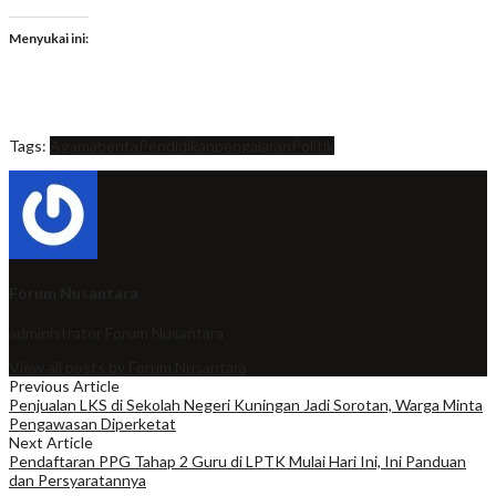
Menyukai ini:
Tags:
Agama
berita
Pendidikan
pengajaran
Politik
Forum Nusantara
administrator
Forum Nusantara
View all posts by Forum Nusantara
Previous Article
Penjualan LKS di Sekolah Negeri Kuningan Jadi Sorotan, Warga Minta
Pengawasan Diperketat
Next Article
Pendaftaran PPG Tahap 2 Guru di LPTK Mulai Hari Ini, Ini Panduan
dan Persyaratannya