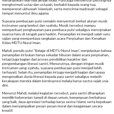
menanamkan nilai-nilai akhlak mulia. Puisi juga menyentuh pentingnya
menghormati ustaz dan ustazah, berbakti kepada orang tua,
mempererat ukhuwah Islamiyah, serta mencintai madrasah sebagai
tempat menuntut ilmu agama.
Suasana pembacaan puisi semakin menyentuh berkat alunan musik
instrumen yang lembut dan syahdu. Musik tersebut mampu
memperkuat penghayatan para pembaca puisi sekaligus menciptakan
nuansa haru di tengah para hadirin. Penampilan ini menjadi salah satu
sajian yang memperkaya rangkaian acara Perpisahan dan Kenaikan
Kelas MDTU Nurul Iman.
Mahdi, penulis puisi “Belajar di MDTU Nurul Iman”, menjelaskan bahwa
penampilan ini bukan hanya sekadar hiburan dalam acara perpisahan,
tetapi juga bagian dari proses pendidikan karakter dan
pengembangan literasi santri. Menurutnya, dengan iringan musik
instrumen yang syahdu, suasana pembacaan puisi menjadi lebih
terhayati. Selain itu, penampilan ini juga menjadi bagian dari upaya
mengenalkan dunia literasi kepada para santri sekaligus melatih
kecakapan mereka dalam berekspresi melalui karya sastra sejak usia
dini.
Menurut Mahdi, melalui kegiatan tersebut, para santri diharapkan
memiliki keberanian tampil di depan umum, kemampuan berbahasa
yang baik, daya apresiasi terhadap karya sastra Islami, serta kepekaan
dalam menyampaikan pesan-pesan moral dan keagamaan secara
kreatif.