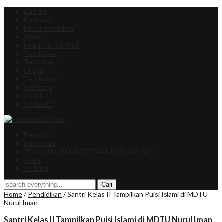
Daerah
Nasional
Lintas Peristiwa
Opini
Hukum & Kriminal
Pendidikan
Teknologi
Cuaca
Pendidikan
Olahraga
Politik
Otomotif
Beranda
Download
PEDOMAN PEMBERITAAN MEDIA SIBER
PERS
Redaksi
Home
/
Pendidikan
/
Santri Kelas II Tampilkan Puisi Islami di MDTU
Nurul Iman
Santri Kelas II Tampilkan Puisi Islami di MDTU Nurul Iman