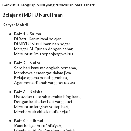
Berikut isi lengkap puisi yang dibacakan para santri:
Belajar di MDTU Nurul Iman
Karya: Mahdi
Bait 1 – Salma
Di Batu Karut kami belajar,
Di MDTU Nurul Iman nan segar.
Mengaji Al-Qur’an dengan sabar,
Menuntut ilmu sepanjang waktu.
Bait 2 – Naira
Sore hari kami melangkah bersama,
Membawa semangat dalam jiwa.
Belajar agama penuh gembira,
Agar menjadi anak yang bertakwa.
Bait 3 – Keisha
Ustaz dan ustazah membimbing kami,
Dengan kasih dan hati yang suci.
Menuntun langkah setiap hari,
Membentuk akhlak mulia sejati.
Bait 4 – Hikmal
Kami belajar huruf hijaiyah,
Membaca Al-Qur’an dengan indah.