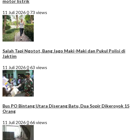
motor listrik
11 Juli 2026
0
73 views
Salah Tapi Ngotot, Bang Jago Maki-Maki dan Pukul Polisi di
Jaktim
11 Juli 2026
0
63 views
Bus PO Bintang Utara Diserang Batu, Dua Sopir Dikeroyok 15
Orang
11 Juli 2026
0
66 views