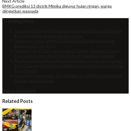
Next Article
BMKG prediksi 13 distrik Mimika diguyur hujan ringan, warga
diingatkan waspada
Trending Now
1
Babinsa Desa Awin Turun Langsung Bantu Warga Gotong
Royong Bangun Rumah di Batang Hari
2
Keluarga Besar SMKN 2 TRENGGALEK Mengucapkan
Selamat HUT Ke-81 RI
3
Sinergi TNI-POLRI dan Instansi Terkait Amankan Proses
Pencocokan Fisik Objek Sengketa di Kelurahan Selamat
4
Kadis Kominfo Merangin Hadiri Monev Anti Korupsi Lewat
Zoom Dukung Penuh Desa Sidolego Jadi Percontohan Desa
Anti Korupsi
5
Sarat Penyimpangan, Proyek Miliaran SDN 05 Kotabumi Ilir
Diduga Tabrak Aturan.
Advertisement
Related Posts