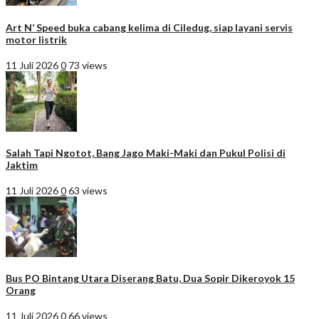
Art N’ Speed buka cabang kelima di Ciledug, siap layani servis
motor listrik
11 Juli 2026
0
73 views
Salah Tapi Ngotot, Bang Jago Maki-Maki dan Pukul Polisi di
Jaktim
11 Juli 2026
0
63 views
Bus PO Bintang Utara Diserang Batu, Dua Sopir Dikeroyok 15
Orang
11 Juli 2026
0
66 views