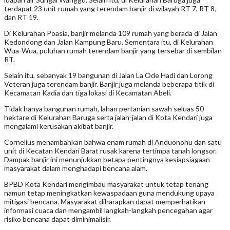
terdapat 23 unit rumah yang terendam banjir di wilayah RT 7, RT 8,
dan RT 19.
Di Kelurahan Poasia, banjir melanda 109 rumah yang berada di Jalan
Kedondong dan Jalan Kampung Baru. Sementara itu, di Kelurahan
Wua-Wua, puluhan rumah terendam banjir yang tersebar di sembilan
RT.
Selain itu, sebanyak 19 bangunan di Jalan La Ode Hadi dan Lorong
Veteran juga terendam banjir. Banjir juga melanda beberapa titik di
Kecamatan Kadia dan tiga lokasi di Kecamatan Abeli.
Tidak hanya bangunan rumah, lahan pertanian sawah seluas 50
hektare di Kelurahan Baruga serta jalan-jalan di Kota Kendari juga
mengalami kerusakan akibat banjir.
Cornelius menambahkan bahwa enam rumah di Anduonohu dan satu
unit di Kecatan Kendari Barat rusak karena tertimpa tanah longsor.
Dampak banjir ini menunjukkan betapa pentingnya kesiapsiagaan
masyarakat dalam menghadapi bencana alam.
BPBD Kota Kendari mengimbau masyarakat untuk tetap tenang
namun tetap meningkatkan kewaspadaan guna mendukung upaya
mitigasi bencana. Masyarakat diharapkan dapat memperhatikan
informasi cuaca dan mengambil langkah-langkah pencegahan agar
risiko bencana dapat diminimalisir.