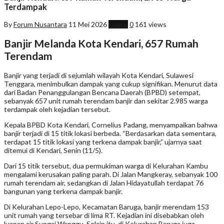
Terdampak
By
Forum Nusantara
11 Mei 2026
Cuaca
0
161 views
Banjir Melanda Kota Kendari, 657 Rumah
Terendam
Banjir yang terjadi di sejumlah wilayah Kota Kendari, Sulawesi
Tenggara, menimbulkan dampak yang cukup signifikan. Menurut data
dari Badan Penanggulangan Bencana Daerah (BPBD) setempat,
sebanyak 657 unit rumah terendam banjir dan sekitar 2.985 warga
terdampak oleh kejadian tersebut.
Kepala BPBD Kota Kendari, Cornelius Padang, menyampaikan bahwa
banjir terjadi di 15 titik lokasi berbeda. “Berdasarkan data sementara,
terdapat 15 titik lokasi yang terkena dampak banjir,” ujarnya saat
ditemui di Kendari, Senin (11/5).
Dari 15 titik tersebut, dua permukiman warga di Kelurahan Kambu
mengalami kerusakan paling parah. Di Jalan Mangkeray, sebanyak 100
rumah terendam air, sedangkan di Jalan Hidayatullah terdapat 76
bangunan yang terkena dampak banjir.
Di Kelurahan Lepo-Lepo, Kecamatan Baruga, banjir merendam 153
unit rumah yang tersebar di lima RT. Kejadian ini disebabkan oleh
luapan air Sungai Wanggu. Selain itu, di Kelurahan Baruga juga