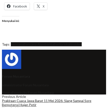
Facebook
X
Menyukai ini:
Tags:
bencana
Bencana Alam
berita
Berita lokal
Insiden
Forum Nusantara
administrator
Forum Nusantara
View all posts by Forum Nusantara
Previous Article
Prakiraan Cuaca Jawa Barat 11 Mei 2026: Siang Sampai Sore
Berpotensi Hujan Petir