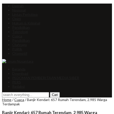
Daerah
Nasional
Lintas Peristiwa
Opini
Hukum & Kriminal
Pendidikan
Teknologi
Cuaca
Pendidikan
Olahraga
Politik
Otomotif
Beranda
Download
PEDOMAN PEMBERITAAN MEDIA SIBER
PERS
Redaksi
Home
/
Cuaca
/
Banjir Kendari: 657 Rumah Terendam, 2.985 Warga
Terdampak
Banjir Kendari: 657 Rumah Terendam, 2.985 Warga