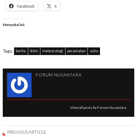
Facebook
X
Menyukai ini:
Tags:
berita
iklim
meteorologi
peramalan
suhu
FORUM NUSANTARA
View all posts by Forum Nusantara
PREVIOUS ARTICLE