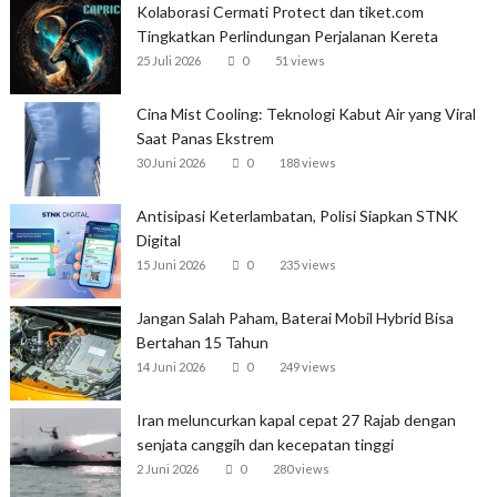
Kolaborasi Cermati Protect dan tiket.com
Tingkatkan Perlindungan Perjalanan Kereta
25 Juli 2026
0
51 views
Cina Mist Cooling: Teknologi Kabut Air yang Viral
Saat Panas Ekstrem
30 Juni 2026
0
188 views
Antisipasi Keterlambatan, Polisi Siapkan STNK
Digital
15 Juni 2026
0
235 views
Jangan Salah Paham, Baterai Mobil Hybrid Bisa
Bertahan 15 Tahun
14 Juni 2026
0
249 views
Iran meluncurkan kapal cepat 27 Rajab dengan
senjata canggih dan kecepatan tinggi
2 Juni 2026
0
280 views