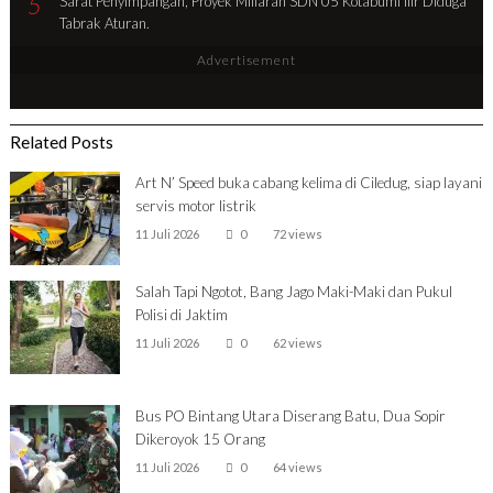
5
Sarat Penyimpangan, Proyek Miliaran SDN 05 Kotabumi Ilir Diduga
Tabrak Aturan.
Advertisement
Related Posts
Art N’ Speed buka cabang kelima di Ciledug, siap layani
servis motor listrik
11 Juli 2026
0
72 views
Salah Tapi Ngotot, Bang Jago Maki-Maki dan Pukul
Polisi di Jaktim
11 Juli 2026
0
62 views
Bus PO Bintang Utara Diserang Batu, Dua Sopir
Dikeroyok 15 Orang
11 Juli 2026
0
64 views