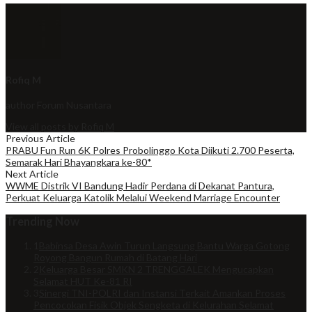
Rofiq M
author
Forum Nusantara
View all posts by Rofiq M
Previous Article
PRABU Fun Run 6K Polres Probolinggo Kota Diikuti 2.700 Peserta,
Semarak Hari Bhayangkara ke-80*
Next Article
WWME Distrik VI Bandung Hadir Perdana di Dekanat Pantura,
Perkuat Keluarga Katolik Melalui Weekend Marriage Encounter
Trending Now
1
Babinsa Desa Awin Turun Langsung Bantu Warga Gotong
Royong Bangun Rumah di Batang Hari
2
Keluarga Besar SMKN 2 TRENGGALEK Mengucapkan
Selamat HUT Ke-81 RI
3
Sinergi TNI-POLRI dan Instansi Terkait Amankan Proses
Pencocokan Fisik Objek Sengketa di Kelurahan Selamat