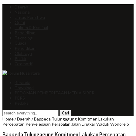
Daerah
Nasional
Lintas Peristiwa
Opini
Hukum & Kriminal
Pendidikan
Teknologi
Cuaca
Pendidikan
Olahraga
Politik
Otomotif
Beranda
Download
PEDOMAN PEMBERITAAN MEDIA SIBER
PERS
Redaksi
Home
/
Daerah
/
Bappeda Tulungagung Komitmen Lakukan
Percepatan Penyelesaian Persoalan Jalan Lingkar Waduk Wonorejo
Bappeda Tulungagung Komitmen Lakukan Percepatan