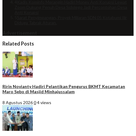
4
Kadis Kominfo Merangin Hadiri Monev Anti Korupsi Lewat
Zoom Dukung Penuh Desa Sidolego Jadi Percontohan Desa
Anti Korupsi
5
Sarat Penyimpangan, Proyek Miliaran SDN 05 Kotabumi Ilir
Diduga Tabrak Aturan.
Advertisement
Related Posts
Ririn Novianty Hadiri Pelantikan Pengurus BKMT Kecamatan
Maro Sebo di Masjid Minhajussalam
8 Agustus 2026
0
4 views