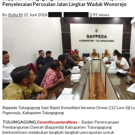
Penyelesaian Persoalan Jalan Lingkar Waduk Wonorejo
By
Rofiq M
22 Juni 2026
Daerah
,
Tulungagung
0
92 views
Bappeda Tulungagung Saat Rapat Konsolidasi bersama Ormas 212 Loro Siji 
Pagerwojo, Kabupaten Tulungagung
TULUNGAGUNG
.
ForumNusantaraNews
– Badan Perencanaan
Pembangunan Daerah (Bappeda) Kabupaten Tulungagung
berkomitmen melakukan langkah-langkah percepatan untuk