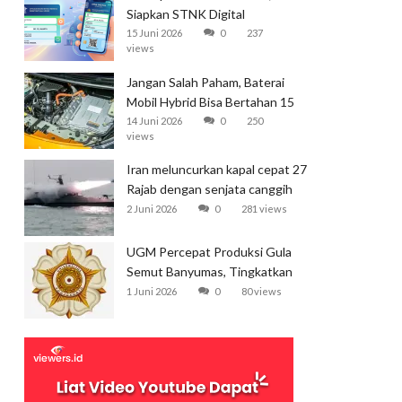
Siapkan STNK Digital
15 Juni 2026
0
237
views
Jangan Salah Paham, Baterai
Mobil Hybrid Bisa Bertahan 15
Tahun
14 Juni 2026
0
250
views
Iran meluncurkan kapal cepat 27
Rajab dengan senjata canggih
dan kecepatan tinggi
2 Juni 2026
0
281 views
UGM Percepat Produksi Gula
Semut Banyumas, Tingkatkan
Ekspor
1 Juni 2026
0
80 views