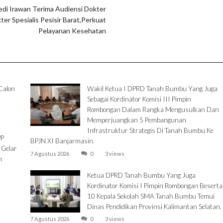
edi Irawan Terima Audiensi Dokter
ter Spesialis Pesisir Barat,Perkuat
Pelayanan Kesehatan
Calon
Wakil Ketua I DPRD Tanah Bumbu Yang Juga
Sebagai Kordinator Komisi III Pimpin
Rombongan Dalam Rangka Mengusulkan Dan
Memperjuangkan 5 Pembangunan
Infrastruktur Strategis Di Tanah Bumbu Ke
PP
BPJN XI Banjarmasin.
 Gelar
7 Agustus 2026
0
3 views
m
Ketua DPRD Tanah Bumbu Yang Juga
Kordinator Komisi I Pimpin Rombongan Beserta
10 Kepala Sekolah SMA Tanah Bumbu Temui
Dinas Pendidikan Provinsi Kalimantan Selatan.
7 Agustus 2026
0
3 views