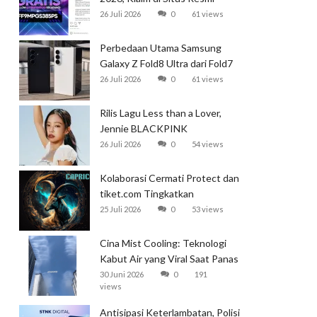
Garena
26 Juli 2026
0
61 views
Perbedaan Utama Samsung
Galaxy Z Fold8 Ultra dari Fold7
26 Juli 2026
0
61 views
Rilis Lagu Less than a Lover,
Jennie BLACKPINK
Mendominasi Tangga Lagu
26 Juli 2026
0
54 views
Global
Kolaborasi Cermati Protect dan
tiket.com Tingkatkan
Perlindungan Perjalanan Kereta
25 Juli 2026
0
53 views
Cina Mist Cooling: Teknologi
Kabut Air yang Viral Saat Panas
Ekstrem
30 Juni 2026
0
191
views
Antisipasi Keterlambatan, Polisi