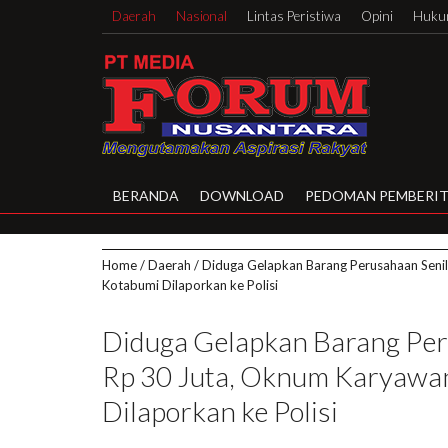
Daerah
Nasional
Lintas Peristiwa
Opini
Hukum
BERANDA
DOWNLOAD
PEDOMAN PEMBERIT
Home
/
Daerah
/
Diduga Gelapkan Barang Perusahaan Senil
Kotabumi Dilaporkan ke Polisi
Diduga Gelapkan Barang Per
Rp 30 Juta, Oknum Karyawan
Dilaporkan ke Polisi