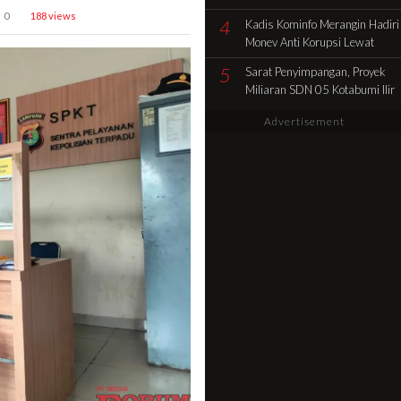
Pencocokan Fisik Objek
0
188 views
4
Kadis Kominfo Merangin Hadiri
Sengketa di Kelurahan Selamat
Monev Anti Korupsi Lewat
Zoom Dukung Penuh Desa
5
Sarat Penyimpangan, Proyek
Sidolego Jadi Percontohan
Miliaran SDN 05 Kotabumi Ilir
Desa Anti Korupsi
Diduga Tabrak Aturan.
Advertisement