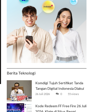
Berita Teknologi
Komdigi Tujuh Sertifikat Tanda
Tangan Digital Indonesia Diakui
Global
26 Juli 2026
0
55 views
Kode Redeem FF Free Fire 26 Juli
2026, Klaim di Situs Resmi