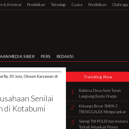
 & Kriminal
Pendidikan
Teknologi
Cuaca
Pendidikan
Olahraga
AAN MEDIA SIBER
PERS
REDAKSI
ai Rp 30 Juta, Oknum Karyawan di
Trending Now
1
Babinsa Desa Awin Turun
usahaan Senilai
Langsung Bantu Warga
Gotong Royong Bangun Rumah
2
 di Kotabumi
Keluarga Besar SMKN 2
di Batang Hari
TRENGGALEK Mengucapkan
Selamat HUT Ke-81 RI
3
Sinergi TNI-POLRI dan Instansi
Terkait Amankan Proses