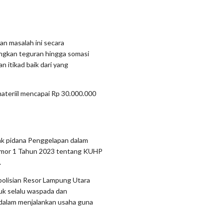
n masalah ini secara
ngkan teguran hingga somasi
 itikad baik dari yang
materiil mencapai Rp 30.000.000
dak pidana Penggelapan dalam
omor 1 Tahun 2023 tentang KUHP
.
epolisian Resor Lampung Utara
tuk selalu waspada dan
 dalam menjalankan usaha guna