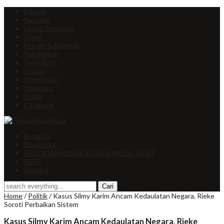
Daerah
Nasional
Lintas Peristiwa
Opini
Hukum & Kriminal
Pendidikan
Teknologi
Cuaca
Pendidikan
Olahraga
Politik
Otomotif
Beranda
Download
PEDOMAN PEMBERITAAN MEDIA SIBER
PERS
Redaksi
Home
/
Politik
/
Kasus Silmy Karim Ancam Kedaulatan Negara, Rieke
Soroti Perbaikan Sistem
Kasus Silmy Karim Ancam Kedaulatan Negara, Rieke