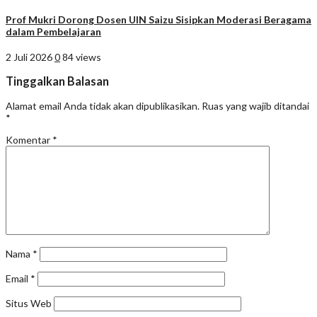
Prof Mukri Dorong Dosen UIN Saizu Sisipkan Moderasi Beragama
dalam Pembelajaran
2 Juli 2026
0
84 views
Tinggalkan Balasan
Alamat email Anda tidak akan dipublikasikan.
Ruas yang wajib ditandai
*
Komentar
*
Nama
*
Email
*
Situs Web