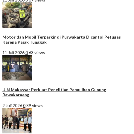
Motor dan Mobil Terparkir di Purwakarta Dicantol Petugas
Karena Pajak Tunggak
11 Juli 2026
0
63 views
UIN Makassar Perkuat Penelitian Pemulihan Gunung
Bawakaraeng
2 Juli 2026
0
89 views