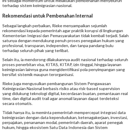
ini sebagai momentum untuk melakukan pembenahan menyeluruh
terhadap sistem keimigrasian nasional.
Rekomendasi untuk Pembenahan Internal
Sebagai langkah perbaikan, Rieke menyampaikan sejumlah
rekomendasi kepada pemerintah agar praktik korupsi di lingkungan
Kementerian Imigrasi dan Pemasyarakatan tidak kembali terjadi. Salah
satunya dengan mendukung penuh proses penegakan hukum yang
profesional, transparan, independen, dan tanpa pandang bulu
terhadap seluruh pihak yang terlibat.
Selain itu, ia mendorong dilakukannya audit nasional terhadap seluruh
proses penerbitan visa, KITAS, KITAP, izin tinggal, hingga layanan
keimigrasian lainnya guna mengidentifikasi pola penyimpangan yang
bersifat sistemik maupun terorganisasi.
Rieke juga mengusulkan pembangunan Sistem Pengawasan
Keimigrasian Nasional berbasis risiko atau risk-based supervision
yang didukung teknologi digital, kecerdasan buatan, pemantauan real
time, dan digital audit trail agar anomali layanan dapat terdeteksi
secara otomatis.
Tidak hanya itu, ia meminta pemerintah mempercepat integrasi data
keimigrasian dengan data kependudukan, ketenagakerjaan, investasi,
perpajakan, penanaman modal, pemerintah daerah, aparat penegak
hukum, hingga ekosistem Satu Data Indonesia dan Sistem