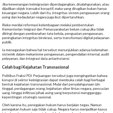
Jika kewenangan keimigrasian diperdagangkan, disalahgunakan, atau
dijadikan objek transaksi koruptif, maka yang dirugikan bukan hanya
keuangan negara. Lebih dari itu, integritas sistem pengawasan orang
asing dan kedaulatan negara juga ikut dipertaruhkan.
Rieke menilai reformasi kelembagaan melalui pembentukan
Kementerian Imigrasi dan Pemasyarakatan belum cukup jika tidak
diiringi dengan pembenahan tata kelola, penguatan pengawasan,
peningkatan integritas birokrasi, serta transformasi digital pelayanan
publik.
Ia menegaskan bahwa hal tersebut menunjukkan adanya kelemahan
sistemik dalam mekanisme pengawasan, pengendalian internal, audit
pelayanan, dan integrasi data antarinstansi.
Celah bagi Kejahatan Transnasional
Politikus Fraksi PDI Perjuangan tersebut juga mengingatkan bahwa
korupsi di sektor keimigrasian dapat membuka celah bagi berbagai
bentuk kejahatan transnasional. Mulai dari penyalahgunaan izin
tinggal, perdagangan orang, kejahatan siber lintas negara, pencucian
uang, hingga infiltrasi pihak asing yang berpotensi mengganggu
kepentingan strategis nasional.
Oleh karena itu, penegakan hukum harus berjalan tegas. Namun
penegakan hukum saja tidak cukup. Negara harus menjadikan kasus