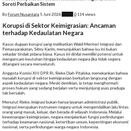
Soroti Perbaikan Sistem
By
Forum Nusantara
5 Juni 2026
Politik
0
114 views
Korupsi di Sektor Keimigrasian: Ancaman
terhadap Kedaulatan Negara
Kasus dugaan korupsi yang melibatkan Wakil Menteri Imigrasi dan
Pemasyarakatan, Silmy Karim, menunjukkan bahwa isu ini bukan
sekadar tindak pidana biasa. Kasus ini dinilai memiliki potensi untuk
mengancam keutuhan hingga kedaulatan negara jika tidak segera
ditangani secara menyeluruh.
Anggota Komisi XIII DPR RI, Rieke Diah Pitaloka, menekankan bahwa
masalah korupsi di sektor keimigrasian berkaitan langsung dengan
aspek kedaulatan negara. Meski demikian, ia tetap menghormati
proses hukum yang sedang berjalan serta menjunjung asas praduga
tak bersalah.
Menurut Rieke, imigrasi bukan hanya layanan administrasi publik.
Imigrasi merupakan instrumen negara untuk mengendalikan lalu lintas
orang yang masuk, keluar, dan berada di wilayah Indonesia. Melalui
kewenangan keimigrasian, negara menjalankan fungsi perlindungan
terhadap keamanan nasional, ketertiban umum, kepentingan ekonomi
nasional, serta perlindungan warga negara Indonesia.