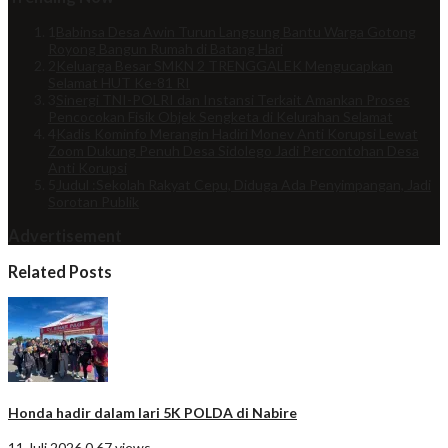
1
Babinsa Desa Awin Turun Langsung Bantu Warga Gotong
Royong Bangun Rumah di Batang Hari
2
Keluarga Besar SMKN 2 TRENGGALEK Mengucapkan
Selamat HUT Ke-81 RI
3
Sinergi TNI-POLRI dan Instansi Terkait Amankan Proses
Pencocokan Fisik Objek Sengketa di Kelurahan Selamat
4
Kadis Kominfo Merangin Hadiri Monev Anti Korupsi Lewat
Zoom Dukung Penuh Desa Sidolego Jadi Percontohan Desa
Anti Korupsi
5
Judul :Sekolah Rakyat Cepu, Diduga Ada Penyimpangan, Jadi
Sorotan Publik
Advertisement
Related Posts
Honda hadir dalam lari 5K POLDA di Nabire
11 Juli 2026
0
67 views