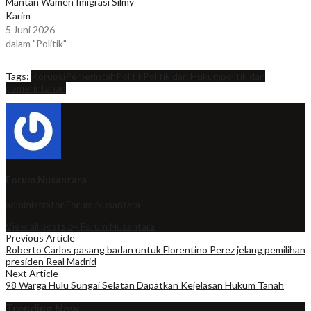
Mantan Wamen Imigrasi Silmy
Karim
5 Juni 2026
dalam "Politik"
Tags:
Korupsi
Pemerintah
Politik
Politik dan Hukum
politik dan
pemerintahan
Forum Nusantara
administrator
Forum Nusantara
View all posts by Forum Nusantara
Previous Article
Roberto Carlos pasang badan untuk Florentino Perez jelang pemilihan
presiden Real Madrid
Next Article
98 Warga Hulu Sungai Selatan Dapatkan Kejelasan Hukum Tanah
Trending Now