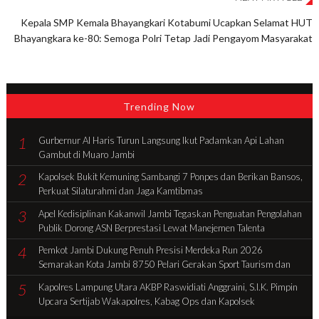
Kepala SMP Kemala Bhayangkari Kotabumi Ucapkan Selamat HUT
Bhayangkara ke-80: Semoga Polri Tetap Jadi Pengayom Masyarakat
Trending Now
1
Gurbernur Al Haris Turun Langsung Ikut Padamkan Api Lahan
Gambut di Muaro Jambi
2
Kapolsek Bukit Kemuning Sambangi 7 Ponpes dan Berikan Bansos,
Perkuat Silaturahmi dan Jaga Kamtibmas
3
Apel Kedisiplinan Kakanwil Jambi Tegaskan Penguatan Pengolahan
Publik Dorong ASN Berprestasi Lewat Manejemen Talenta
4
Pemkot Jambi Dukung Penuh Presisi Merdeka Run 2026
Semarakan Kota Jambi 8750 Pelari Gerakan Sport Taurism dan
Tingkatan Ekonomi Daerah
5
Kapolres Lampung Utara AKBP Raswidiati Anggraini, S.I.K. Pimpin
Upcara Sertijab Wakapolres, Kabag Ops dan Kapolsek