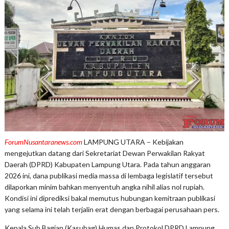
ForumNusantaranews.com
LAMPUNG UTARA – Kebijakan
mengejutkan datang dari Sekretariat Dewan Perwakilan Rakyat
Daerah (DPRD) Kabupaten Lampung Utara. Pada tahun anggaran
2026 ini, dana publikasi media massa di lembaga legislatif tersebut
dilaporkan minim bahkan menyentuh angka nihil alias nol rupiah.
Kondisi ini diprediksi bakal memutus hubungan kemitraan publikasi
yang selama ini telah terjalin erat dengan berbagai perusahaan pers.
Kepala Sub Bagian (Kasubag) Humas dan Protokol DPRD Lampung