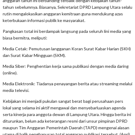
anggaran tahun ini berbanding terbalik dengan kebijakan tahun-
tahun sebelumnya. Biasanya, Sekretariat DPRD Lampung Utara selalu
rutin mengalokasikan anggaran kemitraan guna mendukung azas
keterbukaan informasi publik ke masyarakat.
Pangkasan total ini berdampak langsung pada seluruh lini media yang
biasa bermitra, meliputi:
Media Cetak: Pemutusan langganan Koran Surat Kabar Harian (SKH)
dan Surat Kabar Mingguan (SKM).
Media Siber: Penghentian kerja sama publikasi dengan media daring
(online).
Media Elektronik: Tiadanya penayangan berita atau streaming melalui
media televisi.
Kebijakan ini menjadi pukulan sangat berat bagi perusahaan pers
lokal yang selama ini aktif mengawal dan menyebarluaskan agenda
serta kinerja para anggota dewan di Lampung Utara. Hingga berita ini
diturunkan, belum ada keterangan resmi dari unsur pimpinan DPRD
maupun Tim Anggaran Pemerintah Daerah (TAPD) mengenai alasan
utama di balik penghapusan total anggaran publikasi tersebut. (Apri)