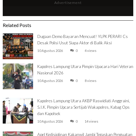
Advertisement
Related Posts
Dugaan Demo Bayaran Mencuat! YLPK PERARI Cs
Desak Polisi Usut Siapa Aktor di Balik Aksi
10 Agustus 2026
0
4 views
Kapolres Lampung Utara Pimpin Upacara Hari Veteran
Nasional 2026
10 Agustus 2026
0
8 views
Kapolres Lampung Utara AKBP Raswidiati Anggraini,
S.I.K. Pimpin Upcara Sertijab Wakapolres, Kabag Ops
dan Kapolsek
10 Agustus 2026
0
14 views
Apel Kedisiplinan Kakanwil Jambi Tegaskan Penguatan