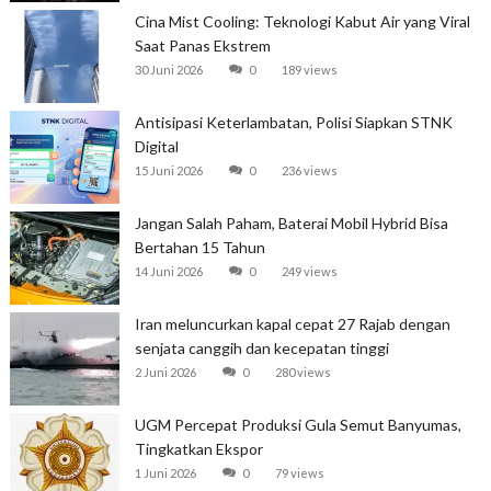
Cina Mist Cooling: Teknologi Kabut Air yang Viral
Saat Panas Ekstrem
30 Juni 2026
0
189 views
Antisipasi Keterlambatan, Polisi Siapkan STNK
Digital
15 Juni 2026
0
236 views
Jangan Salah Paham, Baterai Mobil Hybrid Bisa
Bertahan 15 Tahun
14 Juni 2026
0
249 views
Iran meluncurkan kapal cepat 27 Rajab dengan
senjata canggih dan kecepatan tinggi
2 Juni 2026
0
280 views
UGM Percepat Produksi Gula Semut Banyumas,
Tingkatkan Ekspor
1 Juni 2026
0
79 views