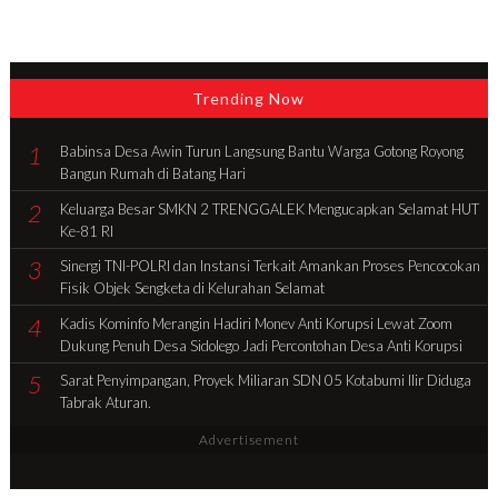
Trending Now
1
Babinsa Desa Awin Turun Langsung Bantu Warga Gotong Royong
Bangun Rumah di Batang Hari
2
Keluarga Besar SMKN 2 TRENGGALEK Mengucapkan Selamat HUT
Ke-81 RI
3
Sinergi TNI-POLRI dan Instansi Terkait Amankan Proses Pencocokan
Fisik Objek Sengketa di Kelurahan Selamat
4
Kadis Kominfo Merangin Hadiri Monev Anti Korupsi Lewat Zoom
Dukung Penuh Desa Sidolego Jadi Percontohan Desa Anti Korupsi
5
Sarat Penyimpangan, Proyek Miliaran SDN 05 Kotabumi Ilir Diduga
Tabrak Aturan.
Advertisement