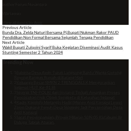
author
Forum Nusantara
Wartawan
View all posts by Amir
Previous Article
Bunda Dra. Zelda Naturi Bersama Pj.Bupati Nukman Rakor PAUD
Pendidikan Non Formal Bersama Sejumlah Tenaga Pendidikan
Next Article
Wakil Bupati Zulqoini Syarif Buka Kegiatan Diseminasi Audit Kasus
Stunting Semester 2 Tahun 2024
Trending Now
1
Babinsa Desa Awin Turun Langsung Bantu Warga Gotong
Royong Bangun Rumah di Batang Hari
2
Keluarga Besar SMKN 2 TRENGGALEK Mengucapkan
Selamat HUT Ke-81 RI
3
Sinergi TNI-POLRI dan Instansi Terkait Amankan Proses
Pencocokan Fisik Objek Sengketa di Kelurahan Selamat
4
Kadis Kominfo Merangin Hadiri Monev Anti Korupsi Lewat
Zoom Dukung Penuh Desa Sidolego Jadi Percontohan Desa
Anti Korupsi
5
Sarat Penyimpangan, Proyek Miliaran SDN 05 Kotabumi Ilir
Diduga Tabrak Aturan.