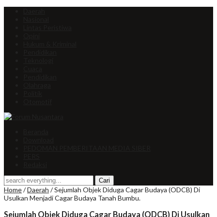
Daerah
Nasional
Lintas Peristiwa
Opini
Hukum & Kriminal
Pendidikan
Teknologi
Cuaca
Pendidikan
Olahraga
Politik
Otomotif
Beranda
Download
PEDOMAN PEMBERITAAN MEDIA SIBER
PERS
Redaksi
Home
/
Daerah
/
Sejumlah Objek Diduga Cagar Budaya (ODCB) Di
Usulkan Menjadi Cagar Budaya Tanah Bumbu.
Sejumlah Objek Diduga Cagar Budaya (ODCB) Di Usulkan