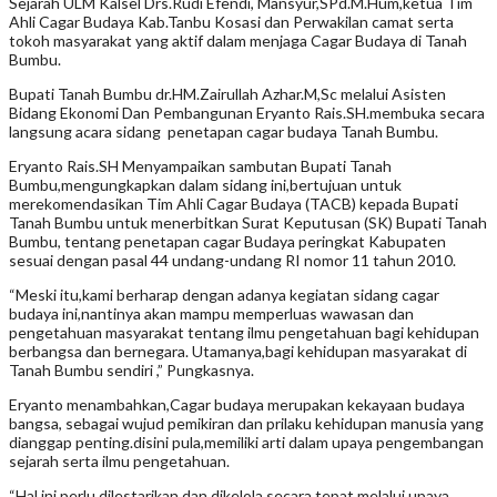
Sejarah ULM Kalsel Drs.Rudi Efendi, Mansyur,SPd.M.Hum,ketua Tim
Ahli Cagar Budaya Kab.Tanbu Kosasi dan Perwakilan camat serta
tokoh masyarakat yang aktif dalam menjaga Cagar Budaya di Tanah
Bumbu.
Bupati Tanah Bumbu dr.HM.Zairullah Azhar.M,Sc melalui Asisten
Bidang Ekonomi Dan Pembangunan Eryanto Rais.SH.membuka secara
langsung acara sidang penetapan cagar budaya Tanah Bumbu.
Eryanto Rais.SH Menyampaikan sambutan Bupati Tanah
Bumbu,mengungkapkan dalam sidang ini,bertujuan untuk
merekomendasikan Tim Ahli Cagar Budaya (TACB) kepada Bupati
Tanah Bumbu untuk menerbitkan Surat Keputusan (SK) Bupati Tanah
Bumbu, tentang penetapan cagar Budaya peringkat Kabupaten
sesuai dengan pasal 44 undang-undang RI nomor 11 tahun 2010.
“Meski itu,kami berharap dengan adanya kegiatan sidang cagar
budaya ini,nantinya akan mampu memperluas wawasan dan
pengetahuan masyarakat tentang ilmu pengetahuan bagi kehidupan
berbangsa dan bernegara. Utamanya,bagi kehidupan masyarakat di
Tanah Bumbu sendiri ,” Pungkasnya.
Eryanto menambahkan,Cagar budaya merupakan kekayaan budaya
bangsa, sebagai wujud pemikiran dan prilaku kehidupan manusia yang
dianggap penting.disini pula,memiliki arti dalam upaya pengembangan
sejarah serta ilmu pengetahuan.
“Hal ini,perlu dilestarikan dan dikelola secara tepat melalui upaya