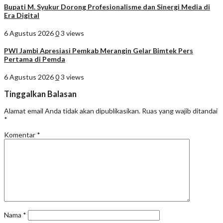
Bupati M. Syukur Dorong Profesionalisme dan Sinergi Media di
Era Digital
6 Agustus 2026
0
3 views
PWI Jambi Apresiasi Pemkab Merangin Gelar Bimtek Pers
Pertama di Pemda
6 Agustus 2026
0
3 views
Tinggalkan Balasan
Alamat email Anda tidak akan dipublikasikan.
Ruas yang wajib ditandai
*
Komentar
*
Nama
*