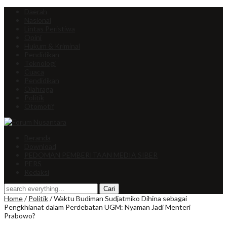
Daerah
Nasional
Lintas Peristiwa
Opini
Hukum & Kriminal
Pendidikan
Teknologi
Cuaca
Pendidikan
Olahraga
Politik
Otomotif
Beranda
Download
PEDOMAN PEMBERITAAN MEDIA SIBER
PERS
Redaksi
Home
/
Politik
/
Waktu Budiman Sudjatmiko Dihina sebagai
Pengkhianat dalam Perdebatan UGM: Nyaman Jadi Menteri
Prabowo?