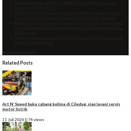
2
Keluarga Besar SMKN 2 TRENGGALEK Mengucapkan
Selamat HUT Ke-81 RI
3
Sinergi TNI-POLRI dan Instansi Terkait Amankan Proses
Pencocokan Fisik Objek Sengketa di Kelurahan Selamat
4
Kadis Kominfo Merangin Hadiri Monev Anti Korupsi Lewat
Zoom Dukung Penuh Desa Sidolego Jadi Percontohan Desa
Anti Korupsi
5
Sarat Penyimpangan, Proyek Miliaran SDN 05 Kotabumi Ilir
Diduga Tabrak Aturan.
Advertisement
Related Posts
Art N’ Speed buka cabang kelima di Ciledug, siap layani servis
motor listrik
11 Juli 2026
0
74 views