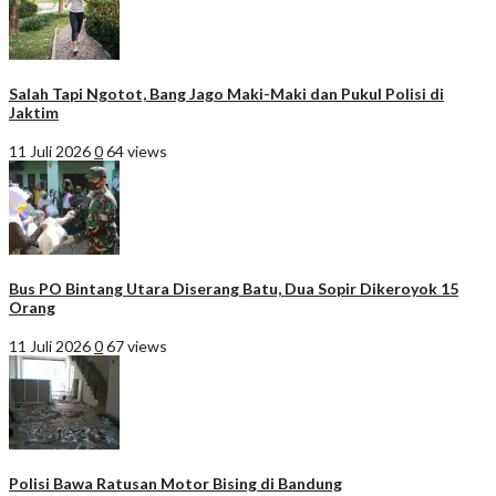
Salah Tapi Ngotot, Bang Jago Maki-Maki dan Pukul Polisi di
Jaktim
11 Juli 2026
0
64 views
Bus PO Bintang Utara Diserang Batu, Dua Sopir Dikeroyok 15
Orang
11 Juli 2026
0
67 views
Polisi Bawa Ratusan Motor Bising di Bandung