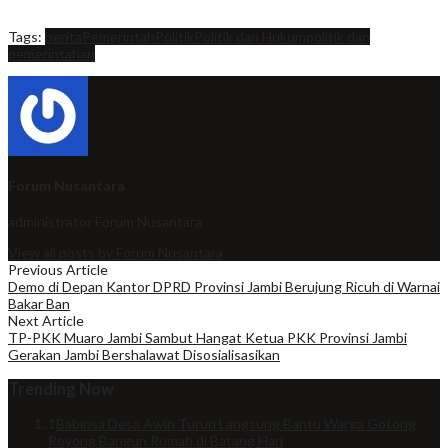
Tags:
berita
Pemerintah
Politik
Politik dan Hukum
politik dan
pemerintahan
Forum Nusantara
administrator
Forum Nusantara
View all posts by Forum Nusantara
Previous Article
Demo di Depan Kantor DPRD Provinsi Jambi Berujung Ricuh di Warnai
Bakar Ban
Next Article
TP-PKK Muaro Jambi Sambut Hangat Ketua PKK Provinsi Jambi
Gerakan Jambi Bershalawat Disosialisasikan
Trending Now
1
Babinsa Desa Awin Turun Langsung Bantu Warga Gotong
Royong Bangun Rumah di Batang Hari