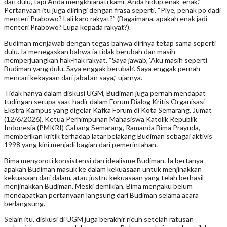
dari dulu, tapi Anda mengkhianati kami. Anda hidup enak-enak.”
Pertanyaan itu juga diiringi dengan frasa seperti, “Piye, penak po dadi
menteri Prabowo? Lali karo rakyat?” (Bagaimana, apakah enak jadi
menteri Prabowo? Lupa kepada rakyat?).
Budiman menjawab dengan tegas bahwa dirinya tetap sama seperti
dulu. Ia menegaskan bahwa ia tidak berubah dan masih
memperjuangkan hak-hak rakyat. “Saya jawab, ‘Aku masih seperti
Budiman yang dulu. Saya enggak berubah’. Saya enggak pernah
mencari kekayaan dari jabatan saya,” ujarnya.
Tidak hanya dalam diskusi UGM, Budiman juga pernah mendapat
tudingan serupa saat hadir dalam Forum Dialog Kritis Organisasi
Ekstra Kampus yang digelar Kafka Forum di Kota Semarang, Jumat
(12/6/2026). Ketua Perhimpunan Mahasiswa Katolik Republik
Indonesia (PMKRI) Cabang Semarang, Ramanda Bima Prayuda,
memberikan kritik terhadap latar belakang Budiman sebagai aktivis
1998 yang kini menjadi bagian dari pemerintahan.
Bima menyoroti konsistensi dan idealisme Budiman. Ia bertanya
apakah Budiman masuk ke dalam kekuasaan untuk menjinakkan
kekuasaan dari dalam, atau justru kekuasaan yang telah berhasil
menjinakkan Budiman. Meski demikian, Bima mengaku belum
mendapatkan pertanyaan langsung dari Budiman selama acara
berlangsung.
Selain itu, diskusi di UGM juga berakhir ricuh setelah ratusan