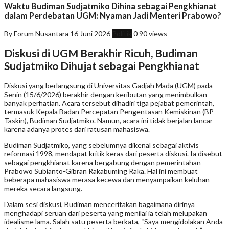
Waktu Budiman Sudjatmiko Dihina sebagai Pengkhianat
dalam Perdebatan UGM: Nyaman Jadi Menteri Prabowo?
By
Forum Nusantara
16 Juni 2026
Politik
0
90 views
Diskusi di UGM Berakhir Ricuh, Budiman
Sudjatmiko Dihujat sebagai Pengkhianat
Diskusi yang berlangsung di Universitas Gadjah Mada (UGM) pada
Senin (15/6/2026) berakhir dengan keributan yang menimbulkan
banyak perhatian. Acara tersebut dihadiri tiga pejabat pemerintah,
termasuk Kepala Badan Percepatan Pengentasan Kemiskinan (BP
Taskin), Budiman Sudjatmiko. Namun, acara ini tidak berjalan lancar
karena adanya protes dari ratusan mahasiswa.
Budiman Sudjatmiko, yang sebelumnya dikenal sebagai aktivis
reformasi 1998, mendapat kritik keras dari peserta diskusi. Ia disebut
sebagai pengkhianat karena bergabung dengan pemerintahan
Prabowo Subianto-Gibran Rakabuming Raka. Hal ini membuat
beberapa mahasiswa merasa kecewa dan menyampaikan keluhan
mereka secara langsung.
Dalam sesi diskusi, Budiman menceritakan bagaimana dirinya
menghadapi seruan dari peserta yang menilai ia telah melupakan
idealisme lama. Salah satu peserta berkata, “Saya mengidolakan Anda