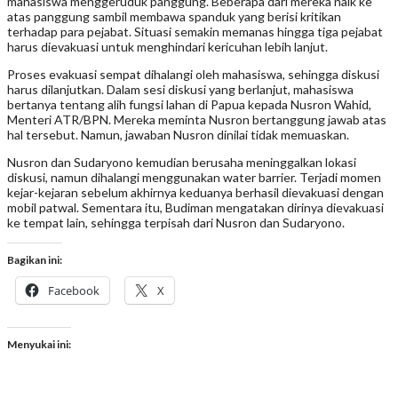
mahasiswa menggeruduk panggung. Beberapa dari mereka naik ke
atas panggung sambil membawa spanduk yang berisi kritikan
terhadap para pejabat. Situasi semakin memanas hingga tiga pejabat
harus dievakuasi untuk menghindari kericuhan lebih lanjut.
Proses evakuasi sempat dihalangi oleh mahasiswa, sehingga diskusi
harus dilanjutkan. Dalam sesi diskusi yang berlanjut, mahasiswa
bertanya tentang alih fungsi lahan di Papua kepada Nusron Wahid,
Menteri ATR/BPN. Mereka meminta Nusron bertanggung jawab atas
hal tersebut. Namun, jawaban Nusron dinilai tidak memuaskan.
Nusron dan Sudaryono kemudian berusaha meninggalkan lokasi
diskusi, namun dihalangi menggunakan water barrier. Terjadi momen
kejar-kejaran sebelum akhirnya keduanya berhasil dievakuasi dengan
mobil patwal. Sementara itu, Budiman mengatakan dirinya dievakuasi
ke tempat lain, sehingga terpisah dari Nusron dan Sudaryono.
Bagikan ini:
Facebook
X
Menyukai ini: