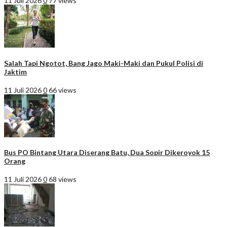
11 Juli 2026
0
77 views
Salah Tapi Ngotot, Bang Jago Maki-Maki dan Pukul Polisi di
Jaktim
11 Juli 2026
0
66 views
Bus PO Bintang Utara Diserang Batu, Dua Sopir Dikeroyok 15
Orang
11 Juli 2026
0
68 views