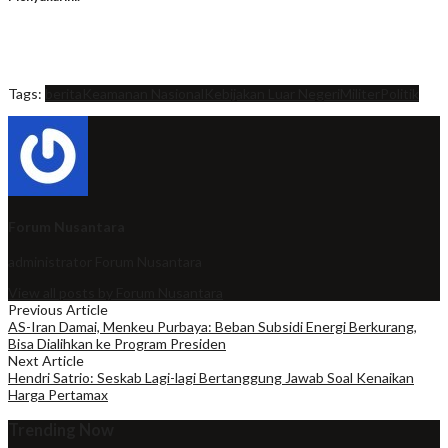
Tags:
berita
Keamanan Nasional
Kebijakan Luar Negeri
Militer
Politik
Forum Nusantara
administrator
Forum Nusantara
View all posts by Forum Nusantara
Previous Article
AS-Iran Damai, Menkeu Purbaya: Beban Subsidi Energi Berkurang,
Bisa Dialihkan ke Program Presiden
Next Article
Hendri Satrio: Seskab Lagi-lagi Bertanggung Jawab Soal Kenaikan
Harga Pertamax
Trending Now