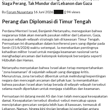
Siaga Perang, Tak Mundur dari Lebanon dan Gaza
By
Forum Nusantara
16 Juni 2026
Politik
0
94 views
Perang dan Diplomasi di Timur Tengah
Perdana Menteri Israel, Benjamin Netanyahu, menegaskan bahwa
negaranya tidak akan menarik pasukan militer dari Lebanon, Gaza,
maupun wilayah-wilayah strategis lain di kawasan Timur Tengah.
Pernyataan ini disampaikan dalam konferensi pers yang digelar pada
Senin (15/6/2026) waktu setempat. Ia menekankan pentingnya
kehadiran militer Israel untuk menjaga keamanan nasional serta
menghadapi ancaman dari kelompok-kelompok bersenjata seperti
Hizbullah dan Hamas.
Netanyahu menyatakan bahwa Israel akan tetap mempertahankan
“zona keamanan” di sejumlah wilayah yang dianggap kritis.
Menurutnya, zona tersebut dibentuk untuk melindungi kepentingan
negara dan mencegah ancaman dari pihak luar. Ia menambahkan
bahwa pasukan Israel akan tetap berada di wilayah-wilayah tersebut
selama masih diperlukan untuk menjaga stabilitas dan keamanan.
Pernyataan ini datang meski AS dan Iran telah mencapai kesepakatan
damai. Kesepakatan tersebut disebut-sebut mencakup upaya
menciptakan gencatan senjata lebih luas di kawasan, termasuk di
Lebanon. Namun, hingga kini rincian lengkap isi perjanjian antara