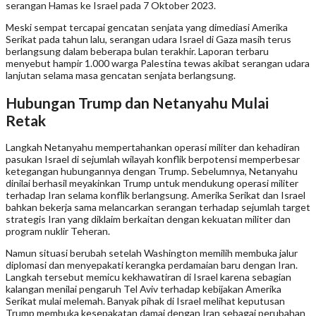
serangan Hamas ke Israel pada 7 Oktober 2023.
Meski sempat tercapai gencatan senjata yang dimediasi Amerika
Serikat pada tahun lalu, serangan udara Israel di Gaza masih terus
berlangsung dalam beberapa bulan terakhir. Laporan terbaru
menyebut hampir 1.000 warga Palestina tewas akibat serangan udara
lanjutan selama masa gencatan senjata berlangsung.
Hubungan Trump dan Netanyahu Mulai
Retak
Langkah Netanyahu mempertahankan operasi militer dan kehadiran
pasukan Israel di sejumlah wilayah konflik berpotensi memperbesar
ketegangan hubungannya dengan Trump. Sebelumnya, Netanyahu
dinilai berhasil meyakinkan Trump untuk mendukung operasi militer
terhadap Iran selama konflik berlangsung. Amerika Serikat dan Israel
bahkan bekerja sama melancarkan serangan terhadap sejumlah target
strategis Iran yang diklaim berkaitan dengan kekuatan militer dan
program nuklir Teheran.
Namun situasi berubah setelah Washington memilih membuka jalur
diplomasi dan menyepakati kerangka perdamaian baru dengan Iran.
Langkah tersebut memicu kekhawatiran di Israel karena sebagian
kalangan menilai pengaruh Tel Aviv terhadap kebijakan Amerika
Serikat mulai melemah. Banyak pihak di Israel melihat keputusan
Trump membuka kesepakatan damai dengan Iran sebagai perubahan