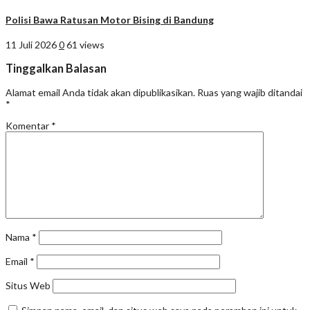
Polisi Bawa Ratusan Motor Bising di Bandung
11 Juli 2026
0
61 views
Tinggalkan Balasan
Alamat email Anda tidak akan dipublikasikan.
Ruas yang wajib ditandai
*
Komentar
*
Nama
*
Email
*
Situs Web