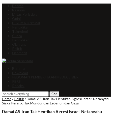
Daerah
Nasional
Lintas Peristiwa
Opini
Hukum & Kriminal
Pendidikan
Teknologi
Cuaca
Pendidikan
Olahraga
Politik
Otomotif
Beranda
Download
PEDOMAN PEMBERITAAN MEDIA SIBER
PERS
Redaksi
Home
/
Politik
/
Damai AS-Iran Tak Hentikan Agresi Israel: Netanyahu
Siaga Perang, Tak Mundur dari Lebanon dan Gaza
Damai AS-Iran Tak Hentikan Agresi Israel: Netanyahu