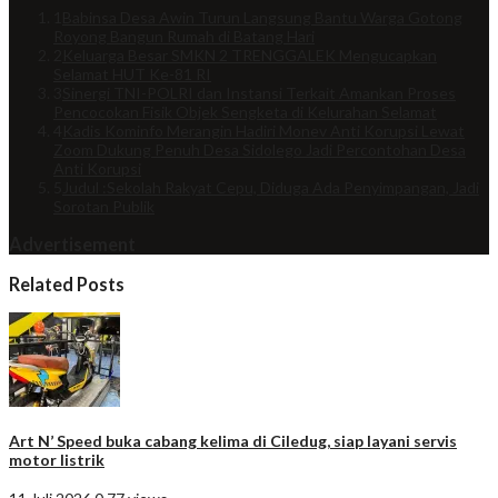
1
Babinsa Desa Awin Turun Langsung Bantu Warga Gotong
Royong Bangun Rumah di Batang Hari
2
Keluarga Besar SMKN 2 TRENGGALEK Mengucapkan
Selamat HUT Ke-81 RI
3
Sinergi TNI-POLRI dan Instansi Terkait Amankan Proses
Pencocokan Fisik Objek Sengketa di Kelurahan Selamat
4
Kadis Kominfo Merangin Hadiri Monev Anti Korupsi Lewat
Zoom Dukung Penuh Desa Sidolego Jadi Percontohan Desa
Anti Korupsi
5
Judul :Sekolah Rakyat Cepu, Diduga Ada Penyimpangan, Jadi
Sorotan Publik
Advertisement
Related Posts
Art N’ Speed buka cabang kelima di Ciledug, siap layani servis
motor listrik