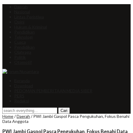
Daerah
Nasional
Lintas Peristiwa
Opini
Hukum & Kriminal
Pendidikan
Teknologi
Cuaca
Pendidikan
Olahraga
Politik
Otomotif
Beranda
Download
PEDOMAN PEMBERITAAN MEDIA SIBER
PERS
Redaksi
Home
/
Daerah
/
PWI Jambi Gaspol Pasca Pengukuhan, Fokus Benahi
Data Anggota
PWI Jambi Gaspol Pasca Pengukuhan, Fokus Benahi Data