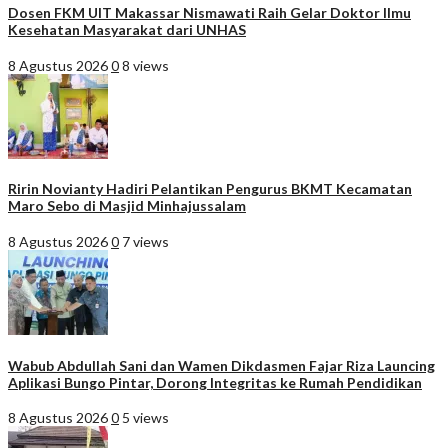
Dosen FKM UIT Makassar Nismawati Raih Gelar Doktor Ilmu
Kesehatan Masyarakat dari UNHAS
8 Agustus 2026
0
8 views
Ririn Novianty Hadiri Pelantikan Pengurus BKMT Kecamatan
Maro Sebo di Masjid Minhajussalam
8 Agustus 2026
0
7 views
Wabub Abdullah Sani dan Wamen Dikdasmen Fajar Riza Launcing
Aplikasi Bungo Pintar, Dorong Integritas ke Rumah Pendidikan
8 Agustus 2026
0
5 views