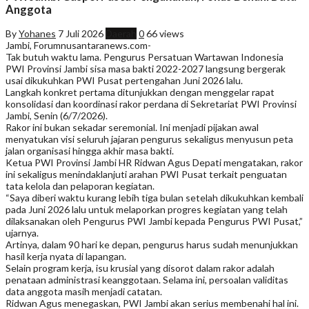
Anggota
By
Yohanes
7 Juli 2026
Daerah
0
66 views
Jambi, Forumnusantaranews.com-
Tak butuh waktu lama. Pengurus Persatuan Wartawan Indonesia
PWI Provinsi Jambi sisa masa bakti 2022-2027 langsung bergerak
usai dikukuhkan PWI Pusat pertengahan Juni 2026 lalu.
Langkah konkret pertama ditunjukkan dengan menggelar rapat
konsolidasi dan koordinasi rakor perdana di Sekretariat PWI Provinsi
Jambi, Senin (6/7/2026).
Rakor ini bukan sekadar seremonial. Ini menjadi pijakan awal
menyatukan visi seluruh jajaran pengurus sekaligus menyusun peta
jalan organisasi hingga akhir masa bakti.
Ketua PWI Provinsi Jambi HR Ridwan Agus Depati mengatakan, rakor
ini sekaligus menindaklanjuti arahan PWI Pusat terkait penguatan
tata kelola dan pelaporan kegiatan.
“Saya diberi waktu kurang lebih tiga bulan setelah dikukuhkan kembali
pada Juni 2026 lalu untuk melaporkan progres kegiatan yang telah
dilaksanakan oleh Pengurus PWI Jambi kepada Pengurus PWI Pusat,”
ujarnya.
Artinya, dalam 90 hari ke depan, pengurus harus sudah menunjukkan
hasil kerja nyata di lapangan.
Selain program kerja, isu krusial yang disorot dalam rakor adalah
penataan administrasi keanggotaan. Selama ini, persoalan validitas
data anggota masih menjadi catatan.
Ridwan Agus menegaskan, PWI Jambi akan serius membenahi hal ini.