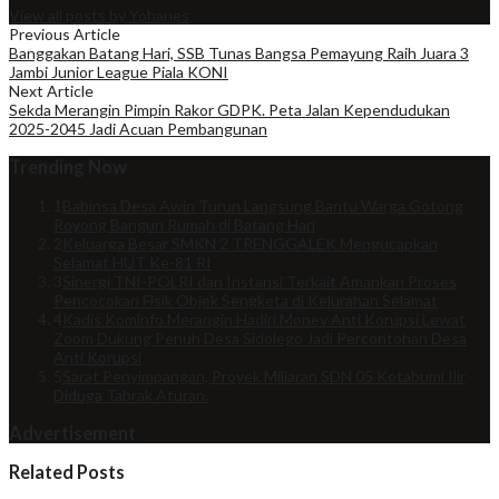
View all posts by Yohanes
Previous Article
Banggakan Batang Hari, SSB Tunas Bangsa Pemayung Raih Juara 3
Jambi Junior League Piala KONI
Next Article
Sekda Merangin Pimpin Rakor GDPK. Peta Jalan Kependudukan
2025-2045 Jadi Acuan Pembangunan
Trending Now
1
Babinsa Desa Awin Turun Langsung Bantu Warga Gotong
Royong Bangun Rumah di Batang Hari
2
Keluarga Besar SMKN 2 TRENGGALEK Mengucapkan
Selamat HUT Ke-81 RI
3
Sinergi TNI-POLRI dan Instansi Terkait Amankan Proses
Pencocokan Fisik Objek Sengketa di Kelurahan Selamat
4
Kadis Kominfo Merangin Hadiri Monev Anti Korupsi Lewat
Zoom Dukung Penuh Desa Sidolego Jadi Percontohan Desa
Anti Korupsi
5
Sarat Penyimpangan, Proyek Miliaran SDN 05 Kotabumi Ilir
Diduga Tabrak Aturan.
Advertisement
Related Posts