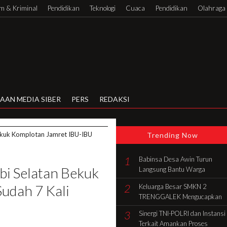
 & Kriminal
Pendidikan
Teknologi
Cuaca
Pendidikan
Olahraga
AAN MEDIA SIBER
PERS
REDAKSI
ekuk Komplotan Jamret IBU-IBU
Trending Now
1
Babinsa Desa Awin Turun
bi Selatan Bekuk
Langsung Bantu Warga
Gotong Royong Bangun Rumah
2
udah 7 Kali
Keluarga Besar SMKN 2
di Batang Hari
TRENGGALEK Mengucapkan
Selamat HUT Ke-81 RI
3
Sinergi TNI-POLRI dan Instansi
Terkait Amankan Proses