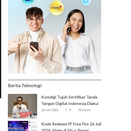
Berita Teknologi
Komdigi Tujuh Sertifikat Tanda
Tangan Digital Indonesia Diakui
Global
26 Juli 2026
0
59 views
Kode Redeem FF Free Fire 26 Juli
2026, Klaim di Situs Resmi