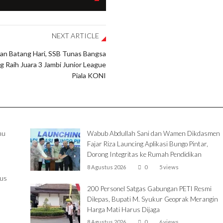
NEXT ARTICLE
an Batang Hari, SSB Tunas Bangsa
 Raih Juara 3 Jambi Junior League
Piala KONI
mu
Wabub Abdullah Sani dan Wamen Dikdasmen
Fajar Riza Launcing Aplikasi Bungo Pintar,
Dorong Integritas ke Rumah Pendidikan
8 Agustus 2026
0
5 views
rus
200 Personel Satgas Gabungan PETI Resmi
Dilepas, Bupati M. Syukur Geoprak Merangin
Harga Mati Harus Dijaga
8 Agustus 2026
0
6 views