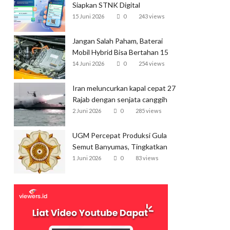
Siapkan STNK Digital
15 Juni 2026
0
243 views
Jangan Salah Paham, Baterai
Mobil Hybrid Bisa Bertahan 15
Tahun
14 Juni 2026
0
254 views
Iran meluncurkan kapal cepat 27
Rajab dengan senjata canggih
dan kecepatan tinggi
2 Juni 2026
0
285 views
UGM Percepat Produksi Gula
Semut Banyumas, Tingkatkan
Ekspor
1 Juni 2026
0
83 views