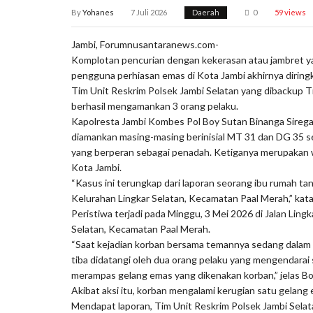
By
Yohanes
7 Juli 2026
Daerah
0
59 views
Jambi, Forumnusantaranews.com-
Komplotan pencurian dengan kekerasan atau jambret y
pengguna perhiasan emas di Kota Jambi akhirnya diring
Tim Unit Reskrim Polsek Jambi Selatan yang dibackup T
berhasil mengamankan 3 orang pelaku.
Kapolresta Jambi Kombes Pol Boy Sutan Binanga Sirega
diamankan masing-masing berinisial MT 31 dan DG 35 s
yang berperan sebagai penadah. Ketiganya merupakan
Kota Jambi.
“Kasus ini terungkap dari laporan seorang ibu rumah t
Kelurahan Lingkar Selatan, Kecamatan Paal Merah,” kata
Peristiwa terjadi pada Minggu, 3 Mei 2026 di Jalan Lingk
Selatan, Kecamatan Paal Merah.
“Saat kejadian korban bersama temannya sedang dalam p
tiba didatangi oleh dua orang pelaku yang mengendara
merampas gelang emas yang dikenakan korban,” jelas Bo
Akibat aksi itu, korban mengalami kerugian satu gelang e
Mendapat laporan, Tim Unit Reskrim Polsek Jambi Selata