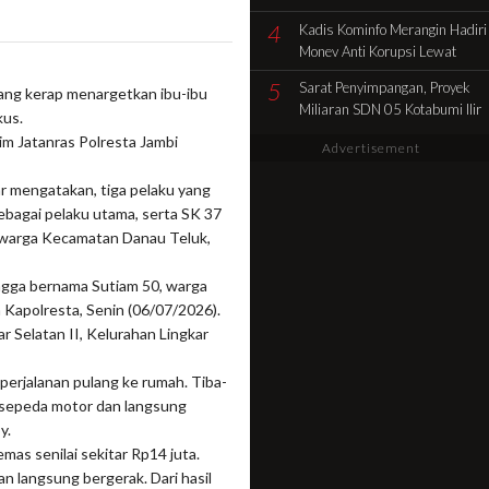
Pencocokan Fisik Objek
4
Kadis Kominfo Merangin Hadiri
Sengketa di Kelurahan Selamat
Monev Anti Korupsi Lewat
Zoom Dukung Penuh Desa
5
Sarat Penyimpangan, Proyek
ang kerap menargetkan ibu-ibu
Sidolego Jadi Percontohan
Miliaran SDN 05 Kotabumi Ilir
kus.
Desa Anti Korupsi
Diduga Tabrak Aturan.
im Jatanras Polresta Jambi
Advertisement
r mengatakan, tiga pelaku yang
ebagai pelaku utama, serta SK 37
 warga Kecamatan Danau Teluk,
angga bernama Sutiam 50, warga
 Kapolresta, Senin (06/07/2026).
ar Selatan II, Kelurahan Lingkar
erjalanan pulang ke rumah. Tiba-
i sepeda motor dan langsung
y.
mas senilai sekitar Rp14 juta.
n langsung bergerak. Dari hasil