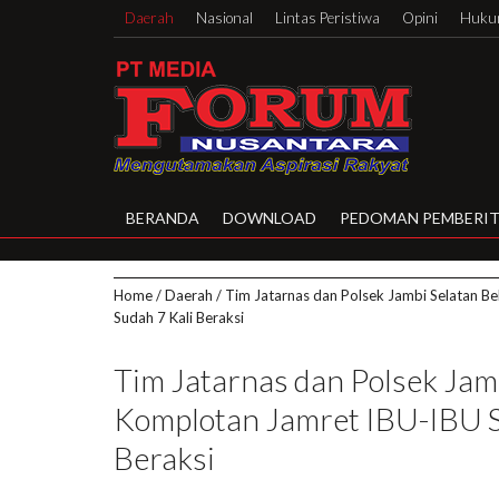
Daerah
Nasional
Lintas Peristiwa
Opini
Hukum
BERANDA
DOWNLOAD
PEDOMAN PEMBERIT
Home
/
Daerah
/
Tim Jatarnas dan Polsek Jambi Selatan B
Sudah 7 Kali Beraksi
Tim Jatarnas dan Polsek Jam
Komplotan Jamret IBU-IBU S
Beraksi