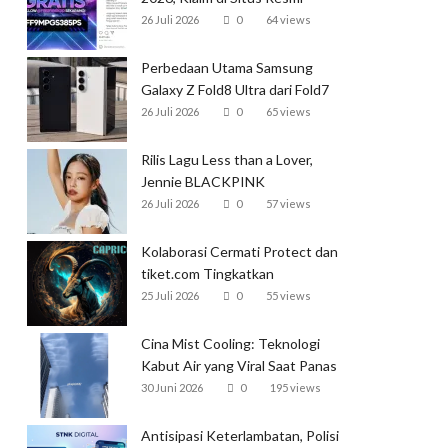
Garena
26 Juli 2026
0
64 views
Perbedaan Utama Samsung
Galaxy Z Fold8 Ultra dari Fold7
26 Juli 2026
0
65 views
Rilis Lagu Less than a Lover,
Jennie BLACKPINK
Mendominasi Tangga Lagu
26 Juli 2026
0
57 views
Global
Kolaborasi Cermati Protect dan
tiket.com Tingkatkan
Perlindungan Perjalanan Kereta
25 Juli 2026
0
55 views
Cina Mist Cooling: Teknologi
Kabut Air yang Viral Saat Panas
Ekstrem
30 Juni 2026
0
195 views
Antisipasi Keterlambatan, Polisi