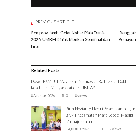
PREVIOUS ARTICLE
Pemprov Jambi Gelar Nobar Piala Dunia
Banggak
2026, UMKM Diajak Merikan Semifinal dan
Pemayung
Final
Related Posts
Dosen FKM UIT Makassar Nismawati Raih Gelar Doktor Il
Kesehatan Masyarakat dari UNHAS
8 Agustus 2026
0
8 views
Ririn Novianty Hadiri Pelantikan Pengu
BKMT Kecamatan Maro Sebo di Masjid
Minhajussalam
8 Agustus 2026
0
7 views