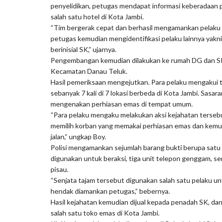
penyelidikan, petugas mendapat informasi keberadaan 
salah satu hotel di Kota Jambi.
“Tim bergerak cepat dan berhasil mengamankan pelaku M
petugas kemudian mengidentifikasi pelaku lainnya yak
berinisial SK,” ujarnya.
Pengembangan kemudian dilakukan ke rumah DG dan SK
Kecamatan Danau Teluk.
Hasil pemeriksaan mengejutkan. Para pelaku mengakui t
sebanyak 7 kali di 7 lokasi berbeda di Kota Jambi. Sas
mengenakan perhiasan emas di tempat umum.
“Para pelaku mengaku melakukan aksi kejahatan terseb
memilih korban yang memakai perhiasan emas dan kemu
jalan,” ungkap Boy.
Polisi mengamankan sejumlah barang bukti berupa satu
digunakan untuk beraksi, tiga unit telepon genggam, sert
pisau.
“Senjata tajam tersebut digunakan salah satu pelaku u
hendak diamankan petugas,” bebernya.
Hasil kejahatan kemudian dijual kepada penadah SK, dan 
salah satu toko emas di Kota Jambi.